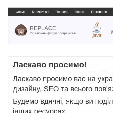
Форум
Користувачі
Правила
Пошук
Реєстрація
REPLACE
Український форум програмістів
Ласкаво просимо!
Ласкаво просимо вас на укр
дизайну, SEO та всього пов'я
Будемо вдячні, якщо ви поді
інших ресурсах.