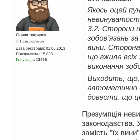
Якось оцей пу
невинуватості
3.2. Сторони н
Лінива тваринка
зобов’язань за
Поза форумом
вини. Сторона
Дата реєстрації:
01.05.2013
Повідомлень:
15 838
що вжила всіх 
Репутація
:
13496
виконання зобо
Виходить, що,
автоматично с
довести, що це
Презумпція неви
законодавства. У
замість "їх вини