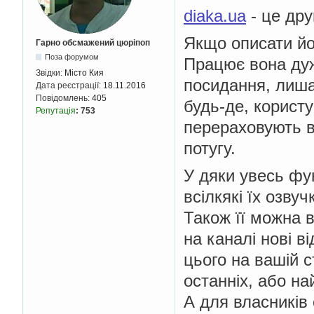
diaka.ua
- це дру
Якщо описати йо
Гарно обсмажений цюріпоп
Поза форумом
Працює вона дуж
Звідки:
Місто Кия
посидання, лишає
Дата реєстрації:
18.11.2016
Повідомлень:
405
будь-де, корист
Репутація
:
753
перераховують в
потугу.
У дяки увесь фу
всілкякі їх озву
Також її можна в
на каналі нові в
цього на вашій с
останніх, або н
А для власників 