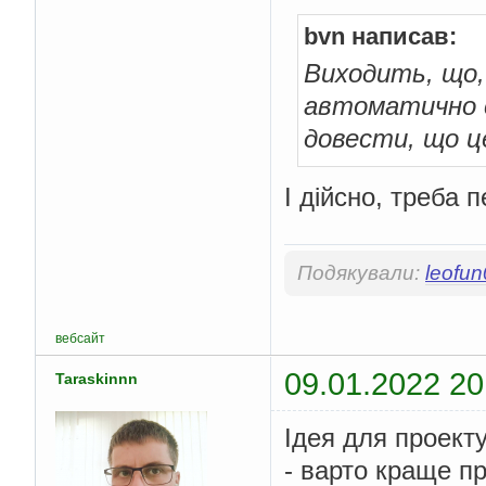
bvn написав:
Виходить, що,
автоматично с
довести, що це
І дійсно, треба 
Подякували:
leofu
вебсайт
09.01.2022 20
Taraskinnn
Ідея для проект
- варто краще п