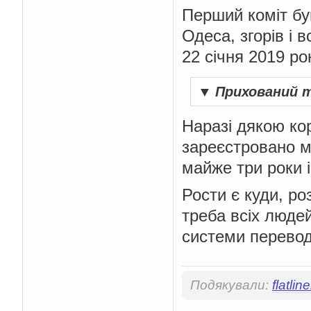
Перший коміт був
Одеса, згорів і 
22 січня 2019 р
▼
Прихований 
Наразі дякою ко
зареєстровано м
майже три роки 
Рости є куди, ро
треба всіх людей
системи перевод
Подякували:
flatline