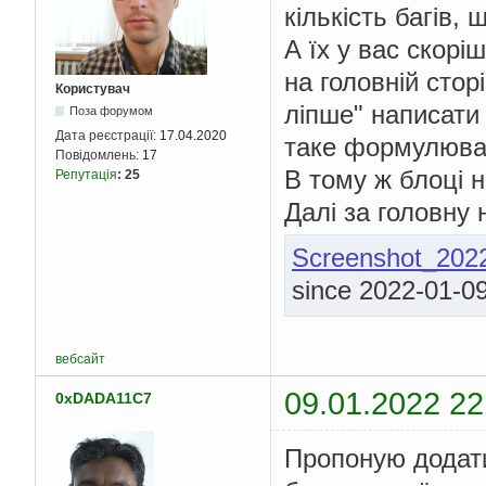
кількість багів,
А їх у вас скорі
на головній стор
Користувач
ліпше" написати 
Поза форумом
Дата реєстрації:
17.04.2020
таке формулюва
Повідомлень:
17
В тому ж блоці н
Репутація
:
25
Далі за головну 
Screenshot_202
since 2022-01-0
вебсайт
09.01.2022 22
0xDADA11C7
Пропоную додати