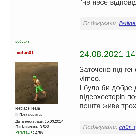
"не несе відпові
Подякували:
flatline
вебсайт
24.08.2021 14
leofun01
Заточено під ген
vimeo.
І було би добре
відеохостерів поя
пошта живе тро
Replace Team
Поза форумом
Дата реєстрації:
15.03.2014
Подякували:
ch0r_t
Повідомлень:
3 523
Репутація
:
2786