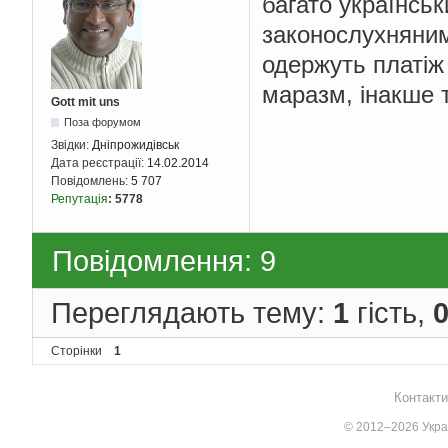
багато українсь
законослухняним
одержуть платіж 
маразм, інакше т
Gott mit uns
Поза форумом
Звідки:
Дніпрожидівськ
Дата реєстрації:
14.02.2014
Повідомлень:
5 707
Репутація
:
5778
Повідомлення: 9
Переглядають тему:
1
гість,
Сторінки
1
Контакти
© 2012–2026 Украї