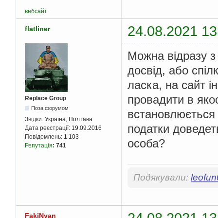
вебсайт
24.08.2021 13
flatliner
Можна відразу з
досвід, або спіл
ласка, на сайт і
провадити в яко
Replace Group
Поза форумом
встановлюється в
Звідки:
Україна, Полтава
податки доведет
Дата реєстрації:
19.09.2016
Повідомлень:
1 103
особа?
Репутація
:
741
Подякували:
leofu
24.08.2021 13
FakiNyan