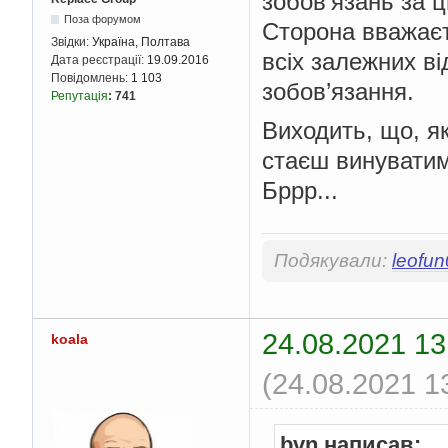
зобов’язань за ц
Поза форумом
Сторона вважаєт
Звідки:
Україна, Полтава
всіх залежних ві
Дата реєстрації:
19.09.2016
Повідомлень:
1 103
зобов’язання.
Репутація
:
741
Виходить, що, я
стаєш винуватим
Бррр...
Подякували:
leofu
24.08.2021 13
koala
(24.08.2021 1
bvn написав: