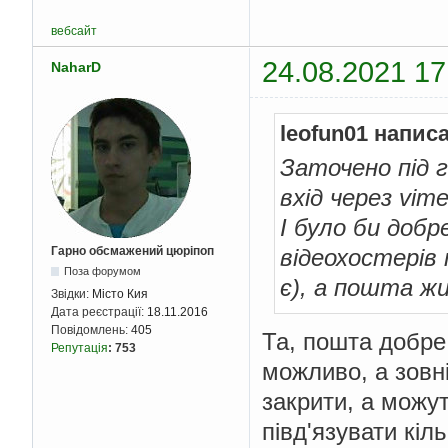
вебсайт
24.08.2021 17
NaharD
leofun01 напис
Заточено під 
вхід через vime
І було би доб
Гарно обсмажений цюріпоп
відеохостерів 
Поза форумом
є), а пошта ж
Звідки:
Місто Кия
Дата реєстрації:
18.11.2016
Повідомлень:
405
Та, пошта добре,
Репутація
:
753
можливо, а зовн
закрити, а можут
півд'язувати кіл