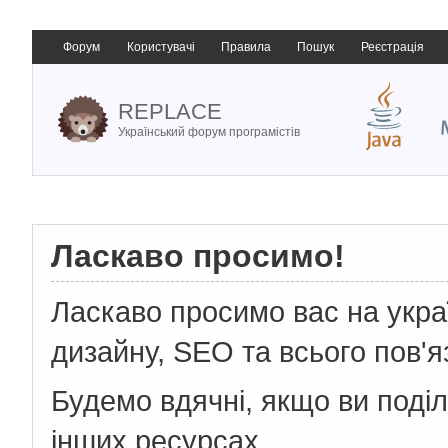
Форум
Користувачі
Правила
Пошук
Реєстрація
REPLACE
Український форум програмістів
Ласкаво просимо!
Ласкаво просимо вас на укр
дизайну, SEO та всього пов'я
Будемо вдячні, якщо ви поді
інших ресурсах.