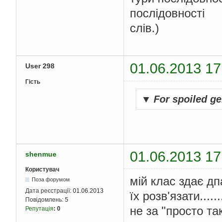
послідовності
слів.)
01.06.2013 17
User 298
Гість
▼
For spoiled ge
01.06.2013 17
shenmue
Користувач
мій клас здає дп
Поза форумом
Дата реєстрації:
01.06.2013
їх розв'язати....
Повідомлень:
5
не за "просто та
Репутація
:
0