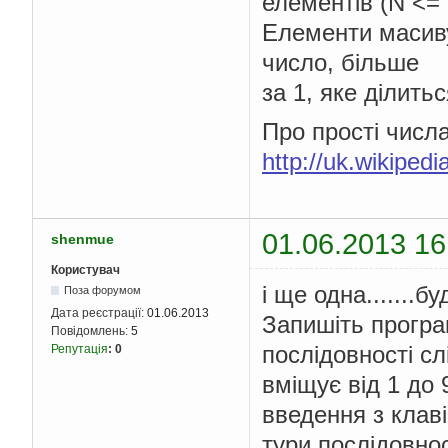
елементів (N <= 
Елементи масиву
число, більше
за 1, яке ділитьс
Про прості числа
http://uk.wiki
01.06.2013 16
shenmue
Користувач
і ще одна.......
Поза форумом
Дата реєстрації:
01.06.2013
Запишіть програ
Повідомлень:
5
послідовності сл
Репутація
:
0
вміщує від 1 до 
введення з клаві
тури послідовнос