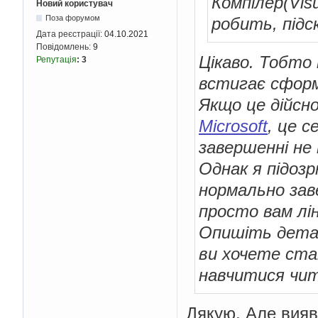
Компілер(Visu
Новий користувач
Поза форумом
робить, підс
Дата реєстрації:
04.10.2021
Повідомлень:
9
Цікаво. Тобто
Репутація
:
3
встигає сформ
Якщо це дійсн
Microsoft
, це 
завершенні не
Однак я підозр
нормально зав
просто вам лі
Опишіть детал
ви хочете ста
навчитися чит
Дякую. Але вияв