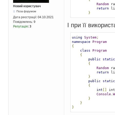
Random
 ra
Новий користувач
return
 li
Поза форумом
}
Дата реєстрації:
04.10.2021
Повідомлень:
9
І при її використ
Репутація
:
3
using
System
;
namespace
Program
{
class
Program
{
public
static
{
Random
 ra
return
 li
}
public
static
{
int
[]
 int
Console
.
W
}
}
}