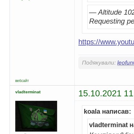
— Altitude 10
Requesting pe
https://www.you
Подякували:
leofu
вебсайт
15.10.2021 11
vladterminat
koala написав:
vladterminat 