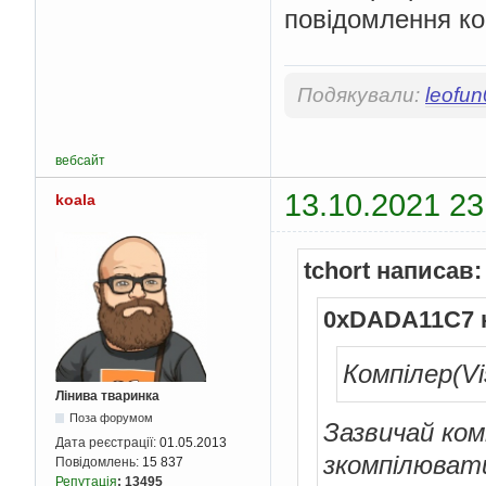
повідомлення ко
Подякували:
leofu
вебсайт
13.10.2021 23
koala
tchort написав:
0xDADA11C7 
Компілер(Vi
Лінива тваринка
Поза форумом
Зазвичай ком
Дата реєстрації:
01.05.2013
зкомпілювати
Повідомлень:
15 837
Репутація
:
13495