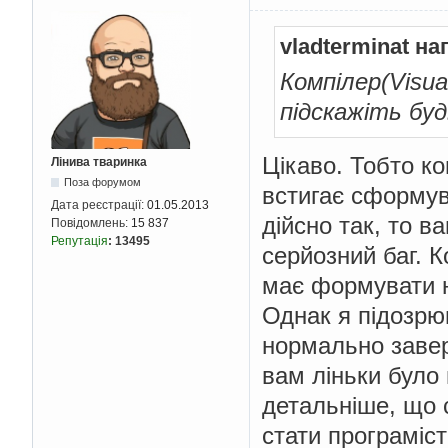
vladterminat на
Компілер(Visua
підскажіть бу
Цікаво. Тобто к
Лінива тваринка
Поза форумом
встигає сформув
Дата реєстрації:
01.05.2013
дійсно так, то в
Повідомлень:
15 837
Репутація
:
13495
серйозний баг. 
має формувати н
Однак я підозрюю
нормально завер
вам ліньки було
детальніше, що 
стати програміс