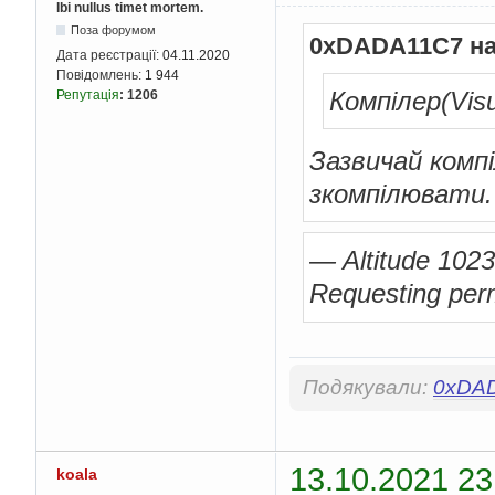
Ibi nullus timet mortem.
Поза форумом
0xDADA11C7 на
Дата реєстрації:
04.11.2020
Повідомлень:
1 944
Компілер(Visu
Репутація
:
1206
Зазвичай комп
зкомпілювати.
— Altitude 1023
Requesting perm
Подякували:
0xDA
13.10.2021 23
koala