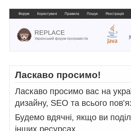
Форум
Користувачі
Правила
Пошук
Реєстрація
REPLACE
Український форум програмістів
Ласкаво просимо!
Ласкаво просимо вас на укр
дизайну, SEO та всього пов'я
Будемо вдячні, якщо ви поді
інших ресурсах.