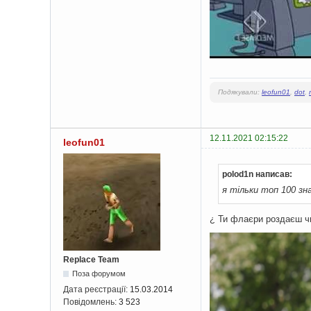
Подякували:
leofun01
,
dot
,
12.11.2021 02:15:22
leofun01
polod1n написав:
я тільки топ 100 зн
¿ Ти флаєри роздаєш ч
Replace Team
Поза форумом
Дата реєстрації:
15.03.2014
Повідомлень:
3 523