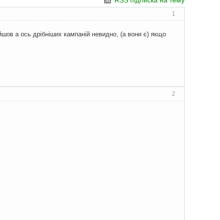
RSS підписка на тему
1
йшов а ось дрібніших кампаній невидно, (а вони є) якщо
2