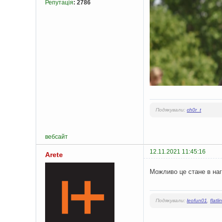
Репутація
:
2786
Подякували:
ch0r_t
вебсайт
12.11.2021 11:45:16
Arete
Можливо це стане в наг
Подякували:
leofun01
,
flatli