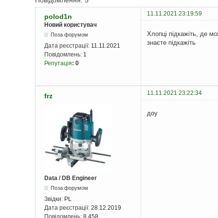
Повідомлення: 5
11.11.2021 23:19:59
polod1n
Новий користувач
Хлопці підкажіть, де мо
Поза форумом
знаєте підкажіть
Дата реєстрації:
11.11.2021
Повідомлень:
1
Репутація
:
0
11.11.2021 23:22:34
frz
доу
Data / DB Engineer
Поза форумом
Звідки:
PL
Дата реєстрації:
28.12.2019
Повідомлень:
8 458