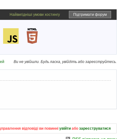
Найвигідніші умови хостингу
Підтримати форум
дей
Ви не увійшли.
Будь ласка, увійдіть або зареєструйтесь.
дправлення відповіді ви повинні
увійти
або
зареєструватися