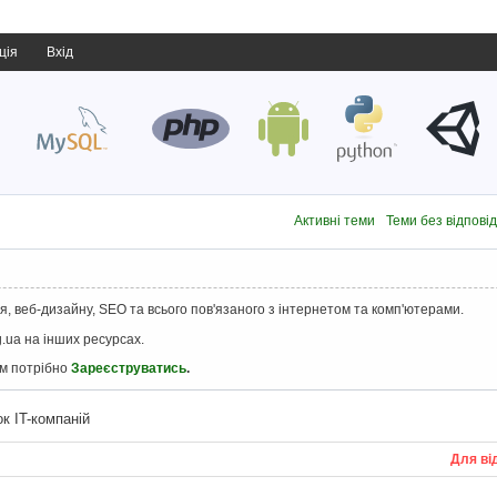
ція
Вхід
Активні теми
Теми без відпові
, веб-дизайну, SEO та всього пов'язаного з інтернетом та комп'ютерами.
.ua на інших ресурсах.
ам потрібно
Зареєструватись
.
к IT-компаній
Для ві