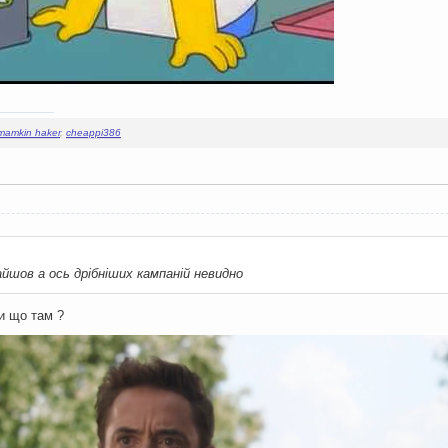
mamkin haker
,
cheappi386
айшов а ось дрібніших кампаній невидно
и що там ?