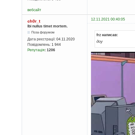
вебсайт
12.11.2021 00:40:05
ch0r_t
Ibi nullus timet mortem.
Поза форумом
frz написав:
Дата реєстрації:
04.11.2020
доу
Повідомлень:
1 944
Репутація
:
1206