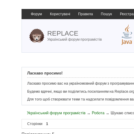
Форум
Користувачі
Правила
Пошук
Реєстра
REPLACE
Український форум програмістів
Ласкаво просимо!
Ласкаво просимо вас на україномовний форум з програмування
Будемо вдячні, якщо ви поділитись посиланням на Replace.org
Для того щоб створювати теми та надсилати повідомлення в
Український форум програмістів
→
Робота
→
Шукаю списо
Сторінки
1