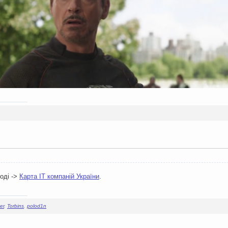
оді ->
Карта ІТ компаній України
.
ner
,
Torbins
,
polod1n