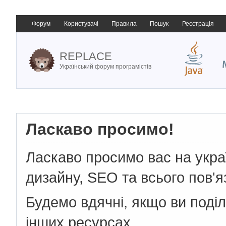
Форум
Користувачі
Правила
Пошук
Реєстрація
REPLACE
Український форум програмістів
Ласкаво просимо!
Ласкаво просимо вас на укр
дизайну, SEO та всього пов'я
Будемо вдячні, якщо ви поді
інших ресурсах.