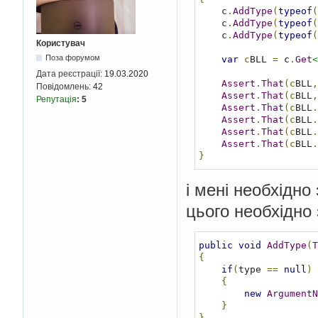
    c
.
AddType
(
typeof
(
    c
.
AddType
(
typeof
(
    c
.
AddType
(
typeof
(
Користувач
Поза форумом
var
с
BLL 
=
 c
.
Get
<
Дата реєстрації:
19.03.2020
Assert
.
That
(с
BLL
,
Повідомлень:
42
Assert
.
That
(с
BLL
,
Репутація
:
5
Assert
.
That
(с
BLL
.
Assert
.
That
(с
BLL
.
Assert
.
That
(с
BLL
.
Assert
.
That
(с
BLL
.
}
і мені необхідно
цього необхідно
public
void
AddType
(
T
{
if
(
type 
==
null
)
{
new
ArgumentN
}
}