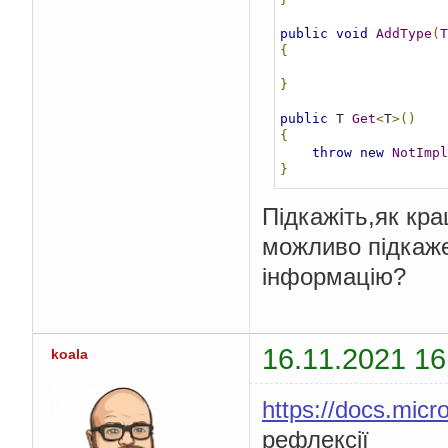
public
void
AddType
(
T
{
}
public
 T 
Get
<
T
>()
{
throw
new
NotImpl
}
Підкажіть,як кра
можливо підкаже
інформацію?
16.11.2021 16
koala
https://docs.mic
рефлексії