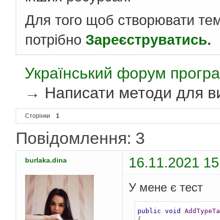
Для того щоб створювати те
потрібно
Зареєструватись
.
Український форум програ
→
Написати методи для в
Сторінки
1
Повідомлення: 3
16.11.2021 15
burlaka.dina
У мене є тест
public
void
AddTypeTa
{