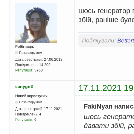
шось генератор 
збій, раніше бу
Подякували:
Better
Робітниця.
Поза форумом
Дата реєстрації:
27.06.2013
Повідомлень:
14 203
Репутація
:
5763
17.11.2021 19
canygn3
Новий користувач
Поза форумом
FakiNyan напис
Дата реєстрації:
17.11.2021
Повідомлень:
4
шось генератор
Репутація
:
0
давати збій, 