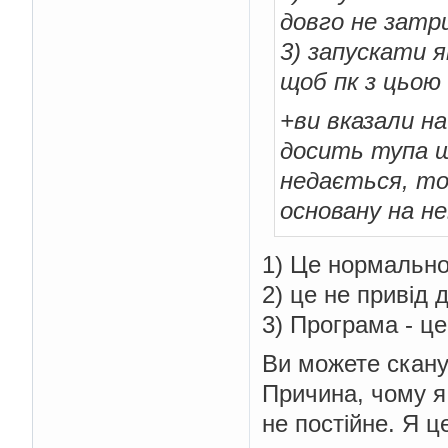
довго не зат
3) запускати я
щоб пк з цьою
+ви вказали н
досить тупа щ
недається, то
основану на н
1) Це нормально
2) це не привід 
3) Програма - ц
Ви можете скану
Причина, чому я 
не постійне. Я ц