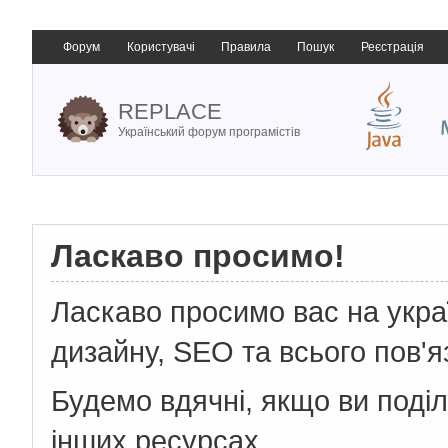
Форум
Користувачі
Правила
Пошук
Реєстрація
REPLACE
Український форум програмістів
Ласкаво просимо!
Ласкаво просимо вас на укр
дизайну, SEO та всього пов'я
Будемо вдячні, якщо ви поді
інших ресурсах.