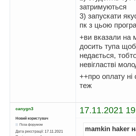
затримуються
3) запускати яку
пк з цьою прогр
+ви вказали на 
досить тупа щоб
недається, тобто
невігластві мол
++про оплату ні
теж
17.11.2021 19
canygn3
Новий користувач
Поза форумом
mamkin haker н
Дата реєстрації:
17.11.2021