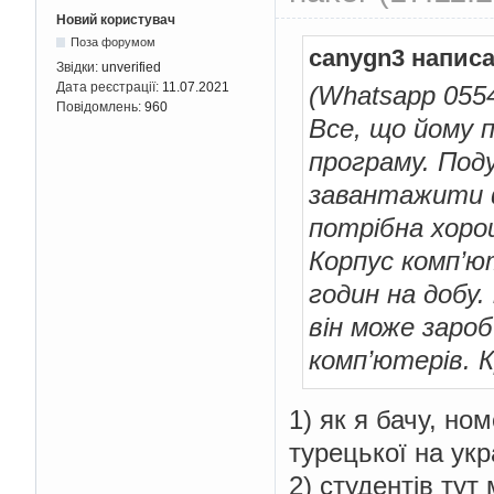
Новий користувач
Поза форумом
canygn3 написа
Звідки:
unverified
Дата реєстрації:
11.07.2021
(Whatsapp 055
Повідомлень:
960
Все, що йому 
програму. Под
завантажити ф
потрібна хор
Корпус комп’
годин на добу
він може зароб
комп’ютерів. К
1) як я бачу, но
турецької на укр
2) студентів тут