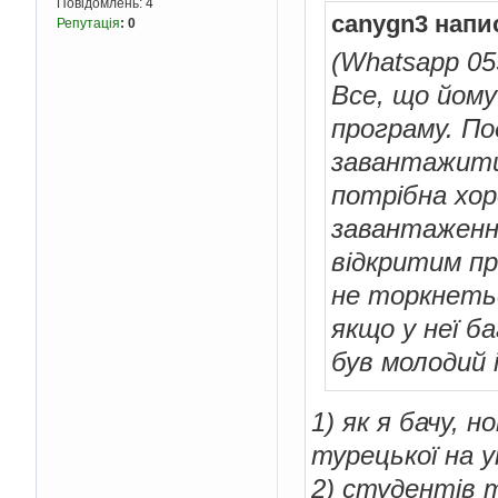
Повідомлень:
4
canygn3 напи
Репутація
:
0
(Whatsapp 05
Все, що йому
програму. По
завантажити 
потрібна хо
завантаженн
відкритим пр
не торкнетьс
якщо у неї б
був молодий 
1) як я бачу, 
турецької на у
2) студентів 