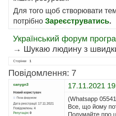
Для того щоб створювати те
потрібно
Зареєструватись
.
Український форум програ
→
Шукаю людину з швидк
Сторінки
1
Повідомлення: 7
17.11.2021 19
canygn3
Новий користувач
(Whatsapp 0554
Поза форумом
Дата реєстрації:
17.11.2021
Все, що йому по
Повідомлень:
4
Подумайте про ц
Репутація
:
0