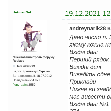
19.12.2021 12
HetmanNet
andreynarik28 
Дано число n. 
якому кожна н
Вхідні дані
Ліцензований троль форуму
Перший рядок 
Replace
Вихідні дані
Поза форумом
Звідки:
Кременчук, Україна
Виведіть одне 
Дата реєстрації:
18.07.2012
Приклади
Повідомлень:
4 871
Репутація
:
2550
Нижче ви знайд
має вивести в
Вхідні дані №1