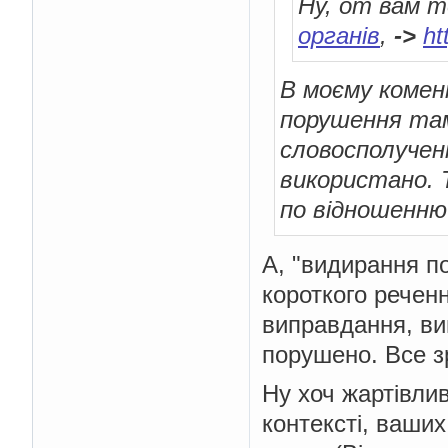
Ну, от вам т
органів
,
->
ht
В моєму комен
порушення там
словосполучен
використано. 
по відношенню
А, "видирання п
короткого реченн
виправдання, виг
порушено. Все з
Ну хоч жартівлив
контексті, ваших