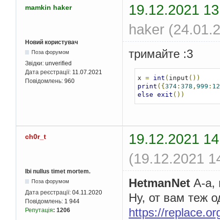
19.12.2021 13
mamkin haker
haker (24.01.
Новий користувач
тримайте :3
Поза форумом
Звідки:
unverified
Дата реєстрації:
11.07.2021
x 
=
int
(
input
())
Повідомлень:
960
print
({
374
:
378
,
999
:
12
else
exit
())
19.12.2021 14
ch0r_t
(19.12.2021 1
Ibi nullus timet mortem.
HetmanNet
А-а, 
Поза форумом
Дата реєстрації:
04.11.2020
Ну, от вам теж 
Повідомлень:
1 944
https://replace.or
Репутація
:
1206