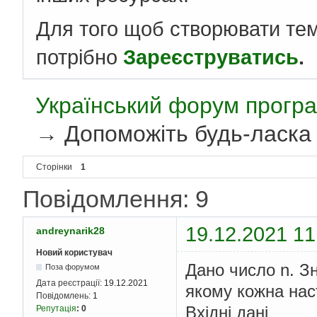
Для того щоб створювати те
потрібно
Зареєструватись
.
Український форум програ
→
Допоможіть будь-ласка 
Сторінки
1
Повідомлення: 9
19.12.2021 11
andreynarik28
Новий користувач
Дано число n. З
Поза форумом
Дата реєстрації:
19.12.2021
якому кожна на
Повідомлень:
1
Вхідні дані
Репутація
:
0