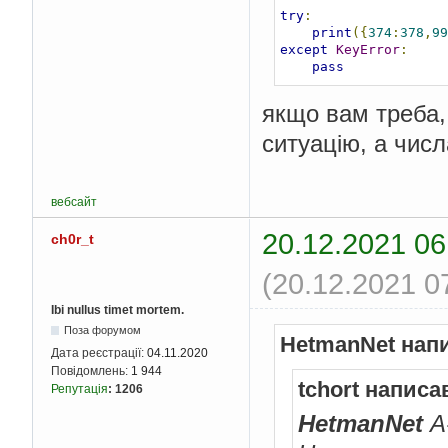
try
:
print
({
374
:
378
,
99
except
KeyError
:
pass
якщо вам треба,
ситуацію, а числ
вебсайт
20.12.2021 06
ch0r_t
(20.12.2021 0
Ibi nullus timet mortem.
Поза форумом
HetmanNet нап
Дата реєстрації:
04.11.2020
Повідомлень:
1 944
tchort написа
Репутація
:
1206
HetmanNet
А-