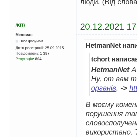
люди. (Від слова
20.12.2021 17
/KIT\
Меломан
Поза форумом
HetmanNet нап
Дата реєстрації:
25.09.2015
Повідомлень:
1 397
tchort написа
Репутація
:
804
HetmanNet
А-
Ну, от вам т
органів
,
->
ht
В моєму комен
порушення там
словосполучен
використано. 