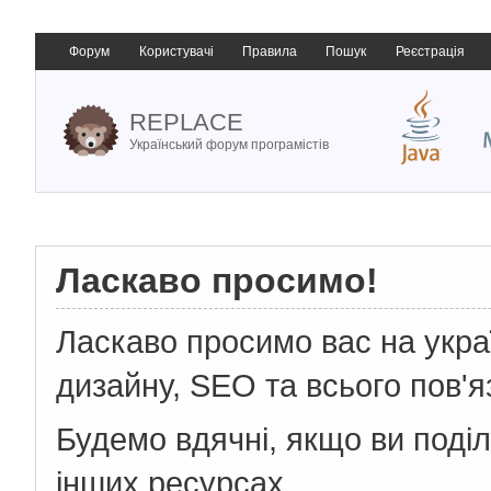
Форум
Користувачі
Правила
Пошук
Реєстрація
REPLACE
Український форум програмістів
Ласкаво просимо!
Ласкаво просимо вас на укр
дизайну, SEO та всього пов'я
Будемо вдячні, якщо ви поді
інших ресурсах.