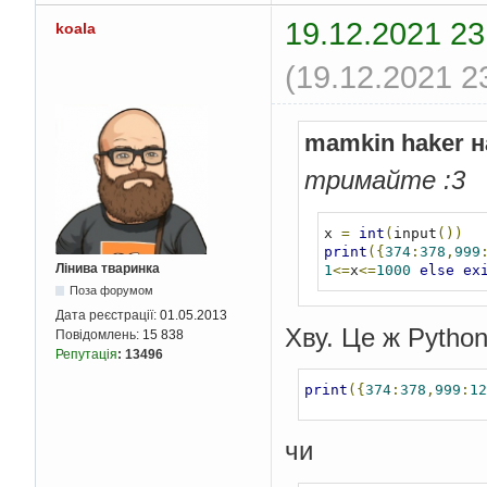
19.12.2021 23
koala
(19.12.2021 2
mamkin haker н
тримайте :3
x 
=
int
(
input
())
print
({
374
:
378
,
999
Лінива тваринка
1
<=
x
<=
1000
else
ex
Поза форумом
Дата реєстрації:
01.05.2013
Хву. Це ж Python
Повідомлень:
15 838
Репутація
:
13496
print
({
374
:
378
,
999
:
12
чи