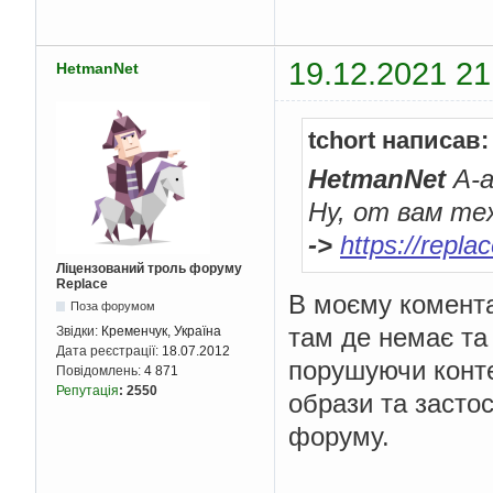
19.12.2021 21
HetmanNet
tchort написав:
HetmanNet
А-а
Ну, от вам те
->
https://repla
Ліцензований троль форуму
Replace
В моєму комента
Поза форумом
там де немає та
Звідки:
Кременчук, Україна
Дата реєстрації:
18.07.2012
порушуючи конте
Повідомлень:
4 871
Репутація
:
2550
образи та засто
форуму.