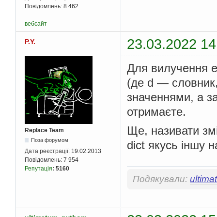
Повідомлень:
8 462
вебсайт
23.03.2022 14
P.Y.
Для вилучення 
(де d — словник,
значеннями, а з
отримаєте.
Ще, називати змі
Replace Team
Поза форумом
dict якусь іншу н
Дата реєстрації:
19.02.2013
Повідомлень:
7 954
Репутація
:
5160
Подякували:
ultim