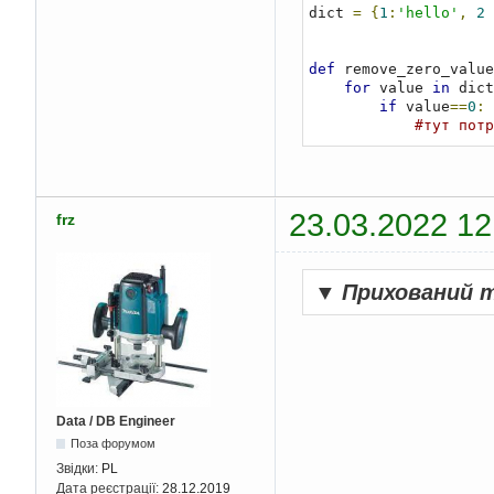
dict 
=
{
1
:
'hello'
,
2
def
 remove_zero_value
for
 value 
in
 dict
if
 value
==
0
:
#тут потр
23.03.2022 12
frz
▼
Прихований 
Data / DB Engineer
Поза форумом
Звідки:
PL
Дата реєстрації:
28.12.2019