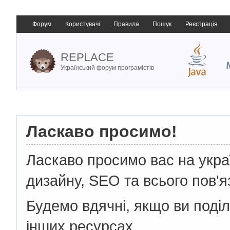
Форум
Користувачі
Правила
Пошук
Реєстрація
REPLACE
Український форум програмістів
Ласкаво просимо!
Ласкаво просимо вас на укр
дизайну, SEO та всього пов'я
Будемо вдячні, якщо ви поді
інших ресурсах.