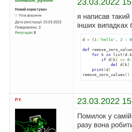
23.03.2022 15
ultimatum_pythom
Новий користувач
я написав такий 
Поза форумом
Дата реєстрації:
23.03.2022
інших випадках 
Повідомлень:
3
Репутація
:
0
d 
=
{
1
:
'hello'
,
2
:
0
def
 remove_zero_value
for
 k 
in
 list
(
d
.
k
if
 d
[
k
]
==
0
:
del
 d
[
k
]
print
(
d
)
remove_zero_values
()
23.03.2022 15
P.Y.
Помилок у самій
разу вона робит