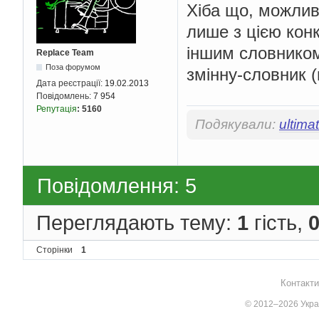
Хіба що, можлив
лише з цією кон
іншим словником
Replace Team
Поза форумом
змінну-словник (
Дата реєстрації:
19.02.2013
Повідомлень:
7 954
Репутація
:
5160
Подякували:
ultim
Повідомлення: 5
Переглядають тему:
1
гість,
Сторінки
1
Контакти
© 2012–2026 Украї