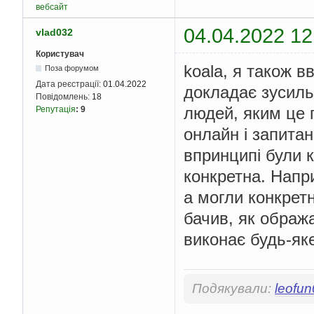
вебсайт
04.04.2022 12
vlad032
Користувач
koala, я також 
Поза форумом
Дата реєстрації:
01.04.2022
докладає зусиль
Повідомлень:
18
людей, яким це 
Репутація
:
9
онлайн і запитан
впринципі були к
конкретна. Напр
а могли конкрет
бачив, як ображ
виконає будь-як
Подякували:
leofu