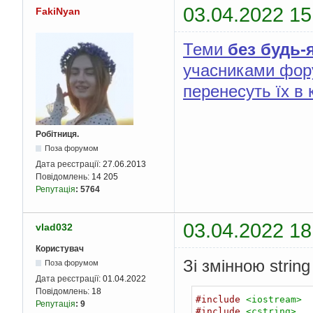
03.04.2022 15
FakiNyan
Теми
без будь-
учасниками фору
перенесуть їх в 
Робітниця.
Поза форумом
Дата реєстрації:
27.06.2013
Повідомлень:
14 205
Репутація
:
5764
03.04.2022 18
vlad032
Користувач
Зі змінною string
Поза форумом
Дата реєстрації:
01.04.2022
Повідомлень:
18
#include
<iostream>
Репутація
:
9
#include
<cstring>