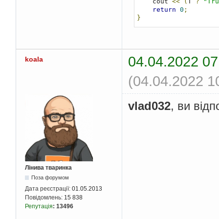
    cout 
<<
(
T 
?
"Tru
return
0
;
}
04.04.2022 07
koala
(04.04.2022 1
vlad032
, ви відп
Лінива тваринка
Поза форумом
Дата реєстрації:
01.05.2013
Повідомлень:
15 838
Репутація
:
13496