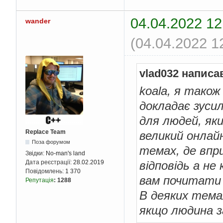
04.04.2022 12
wander
(04.04.2022 1
vlad032 написа
koala, я тако
докладає зусил
для людей, як
Replace Team
великий онлайн
Поза форумом
темах, де впри
Звідки:
No-man's land
відповідь а не
Дата реєстрації:
28.02.2019
Повідомлень:
1 370
вам почитати 
Репутація
:
1288
В деяких темах
якщо людина за