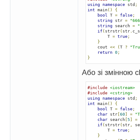
using
namespace
 std
;
int
 main
()
{
bool
 T 
=
false
;
string
 str 
=
"666
string
 search 
=
"
if
(
strstr
(
str
.
c_s
        T 
=
true
;
}
    cout 
<<
(
T 
?
"Tru
return
0
;
}
Або зі змінною c
#include
<iostream>
#include
<cstring>
using
namespace
 std
;
int
 main
()
{
bool
 T 
=
false
;
char
 str
[
60
]
=
"T
char
 search
[
5
]
=
if
(
strstr
(
str
,
 se
        T 
=
true
;
}