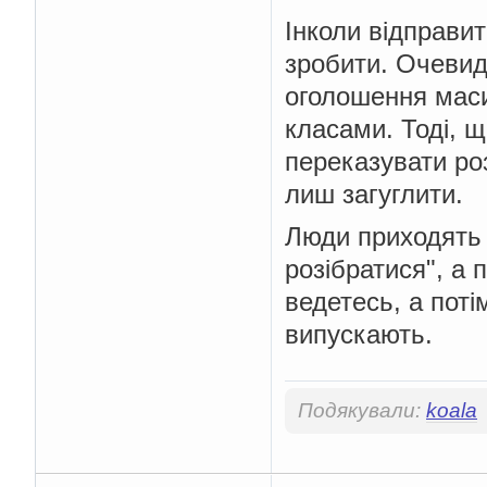
Інколи відправи
зробити. Очевид
оголошення масив
класами. Тоді, 
переказувати роз
лиш загуглити.
Люди приходять 
розібратися", а 
ведетесь, а поті
випускають.
Подякували:
koala