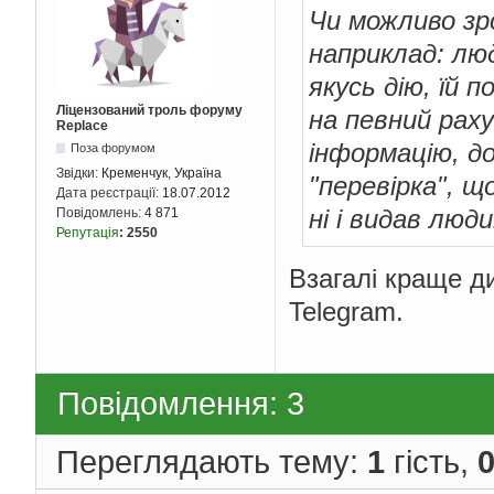
Чи можливо зр
наприклад: лю
якусь дію, їй 
Ліцензований троль форуму
на певний раху
Replace
інформацію, д
Поза форумом
Звідки:
Кременчук, Україна
"перевірка", 
Дата реєстрації:
18.07.2012
ні і видав люд
Повідомлень:
4 871
Репутація
:
2550
Взагалі краще ди
Telegram.
Повідомлення: 3
Переглядають тему:
1
гість,