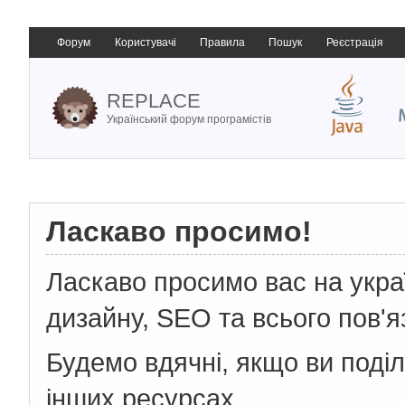
Форум
Користувачі
Правила
Пошук
Реєстрація
REPLACE
Український форум програмістів
Ласкаво просимо!
Ласкаво просимо вас на укр
дизайну, SEO та всього пов'я
Будемо вдячні, якщо ви поді
інших ресурсах.