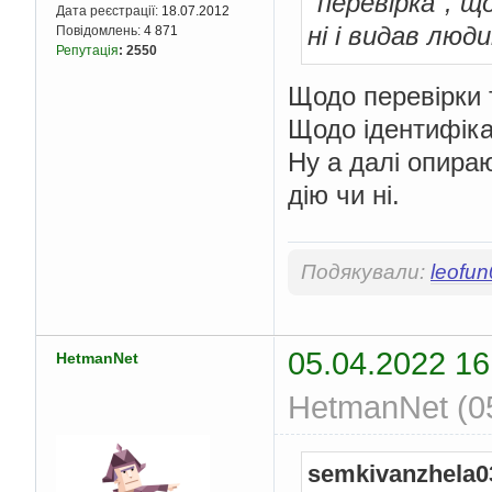
"перевірка", 
Дата реєстрації:
18.07.2012
ні і видав люд
Повідомлень:
4 871
Репутація
:
2550
Щодо перевірки т
Щодо ідентифіка
Ну а далі опира
дію чи ні.
Подякували:
leofu
05.04.2022 16
HetmanNet
HetmanNet (05
semkivanzhela0