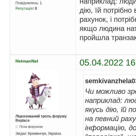
наприклад: людин
Повідомлень:
1
дію, їй потрібно
Репутація
:
0
рахунок, і потр
якщо людина нат
пройшла транзакц
05.04.2022 16
HetmanNet
semkivanzhela0
Чи можливо зр
наприклад: лю
якусь дію, їй 
Ліцензований троль форуму
на певний раху
Replace
інформацію, д
Поза форумом
Звідки:
Кременчук, Україна