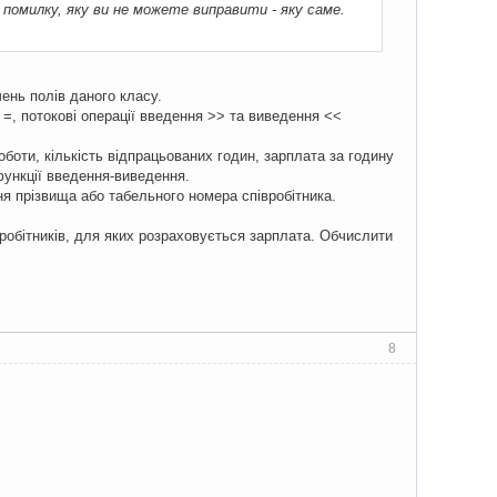
помилку, яку ви не можете виправити - яку саме.
чень полів даного класу.
 =, потокові операції введення >> та виведення <<
оти, кількість відпрацьованих годин, зарплата за годину
функції введення-виведення.
ня прізвища або табельного номера співробітника.
вробітників, для яких розраховується зарплата. Обчислити
8