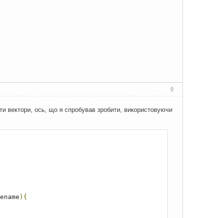
9
ати вектори, ось, що я спробував зробити, використовуючи
ename
){