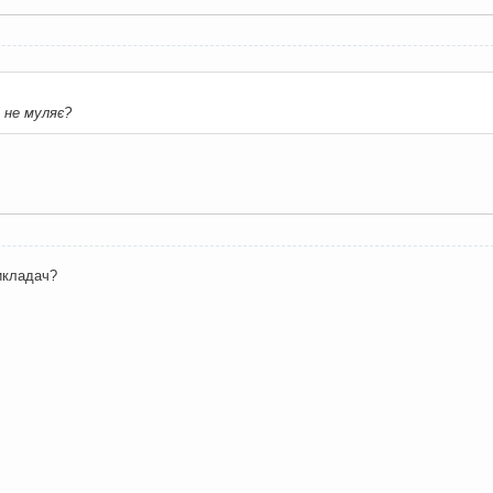
і не муляє?
out worker"
<<
 endl
;
int
Payinfo_experience
,
int
Payinfo_hours
,
int
Payinfo_p
info_experience
;
викладач?
_hours
;
yinfo_payforhour
;
o_payroll
;
)
: "
<<
 experience 
<<
"."
<<
 hours 
<<
"."
<<
 payforhour 
<
ity_queue
<
set
<worker>
>
 priorityQueue
)