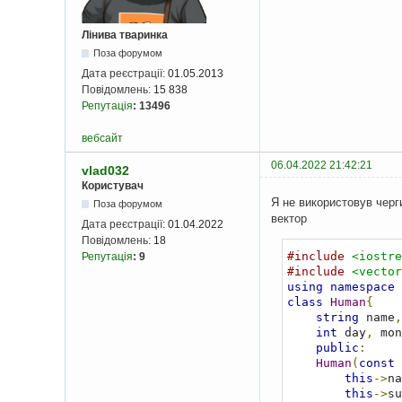
Лінива тваринка
Поза форумом
Дата реєстрації:
01.05.2013
Повідомлень:
15 838
Репутація
:
13496
вебсайт
06.04.2022 21:42:21
vlad032
Користувач
Я не використовув черг
Поза форумом
вектор
Дата реєстрації:
01.04.2022
Повідомлень:
18
#include
<iostre
Репутація
:
9
#include
<vector
using
namespace
 
class
Human
{
string
 name
,
int
 day
,
 mon
public
:
Human
(
const
this
->
na
this
->
su