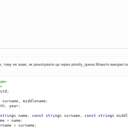
и, тому не знаю, як реалізувати це через priority_queue.Можете використ
am>
>
std
;
 surname
,
 middlename
;
th
,
 year
;
string
&
 name
,
const
string
&
 surname
,
const
string
&
 middl
me 
=
 name
;
rname 
=
 surname
;