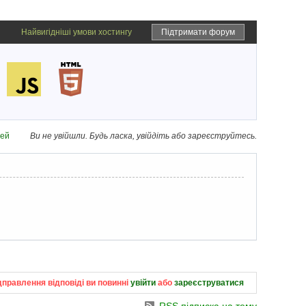
Найвигідніші умови хостингу
Підтримати форум
дей
Ви не увійшли.
Будь ласка, увійдіть або зареєструйтесь.
дправлення відповіді ви повинні
увійти
або
зареєструватися