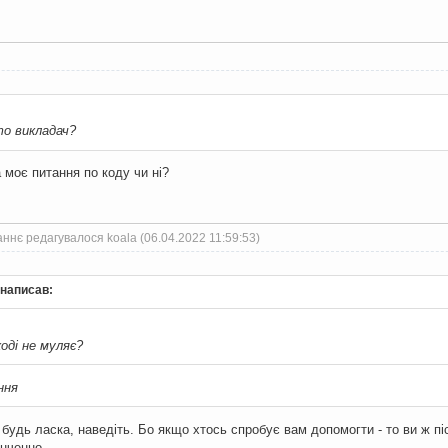
rityQueue
.
empty
())
{
 st 
=
 priorityQueue
.
top
();
"[ "
;
o
 element 
:
 st
)
out 
<<
 element 
<<
' '
;
']'
;
то викладач?
'\n'
;
iorityQueue
.
pop
();
 моє питання по коду чи ні?
ннє редагувалося koala (06.04.2022 11:59:53)
c
,
char
*
 argv
[])
_ALL
,
"rus"
);
 написав:
eue
<
set
<int>
>
 priorityQueue
;
set1
;
2
);
оді не муляє?
8
);
50
);
40
);
ння
ue
.
push
(
set1
);
ce
,
 hours
,
 payforhour
,
 payroll
;
будь ласка, наведіть. Бо якщо хтось спробує вам допомогти - то ви ж піс
rname
,
 middlename
,
 day
,
 month
,
 year
;
інченно.