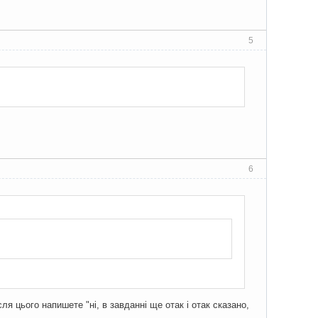
5
6
ля цього напишете "ні, в завданні ще отак і отак сказано,