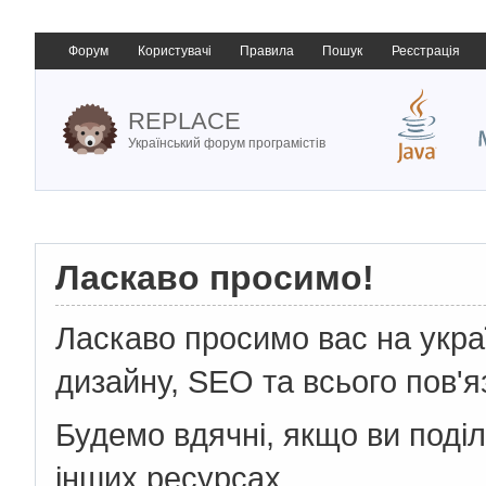
Форум
Користувачі
Правила
Пошук
Реєстрація
REPLACE
Український форум програмістів
Ласкаво просимо!
Ласкаво просимо вас на укр
дизайну, SEO та всього пов'я
Будемо вдячні, якщо ви поді
інших ресурсах.