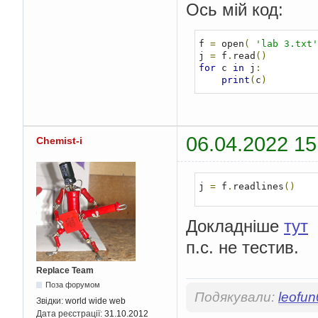
Ось мій код:
f 
=
 open
(
'lab 3.txt'
j 
=
 f
.
read
()
for
 c 
in
 j
:
print
(
c
)
06.04.2022 15
Chemist-i
j 
=
 f
.
readlines
()
Докладніше
тут
п.с. не тестив.
Replace Team
Поза форумом
Подякували:
leofu
Звідки:
world wide web
Дата реєстрації:
31.10.2012