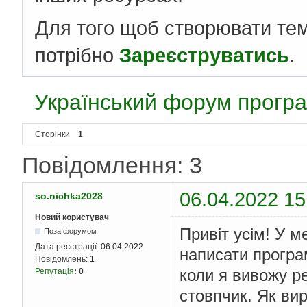
Для того щоб створювати те
потрібно
Зареєструватись
.
Український форум програ
Сторінки
1
Повідомлення: 3
06.04.2022 15
so.nichka2028
Новий користувач
Привіт усім! У 
Поза форумом
Дата реєстрації:
06.04.2022
написати програ
Повідомлень:
1
коли я вивожу р
Репутація
:
0
стовпчик. Як ви