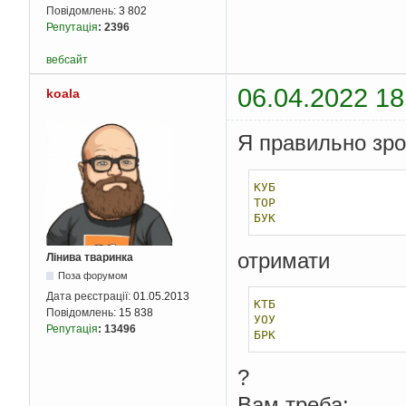
Повідомлень:
3 802
Репутація
:
2396
вебсайт
06.04.2022 18
koala
Я правильно зро
КУБ
ТОР
БУК
отримати
Лінива тваринка
Поза форумом
Дата реєстрації:
01.05.2013
КТБ
Повідомлень:
15 838
УОУ
Репутація
:
13496
БРК
?
Вам треба: