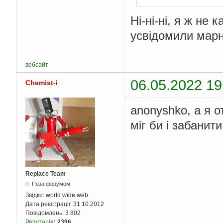
Ні-ні-ні, я ж не
усвідомили марні
вебсайт
06.05.2022 19
Chemist-i
anonyshko, а я о
міг би і забанити
Replace Team
Поза форумом
Звідки:
world wide web
Дата реєстрації:
31.10.2012
Повідомлень:
3 802
Репутація
:
2396