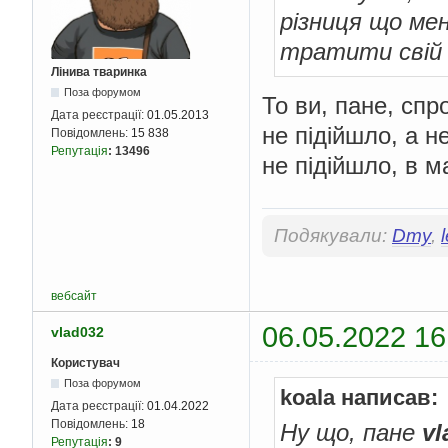
різниця що мен
тратити свій 
Лінива тваринка
Поза форумом
То ви, пане, сп
Дата реєстрації:
01.05.2013
не підійшло, а н
Повідомлень:
15 838
Репутація
:
13496
не підійшло, в м
Подякували:
Dmy
,
вебсайт
06.05.2022 16
vlad032
Користувач
Поза форумом
koala написав:
Дата реєстрації:
01.04.2022
Повідомлень:
18
Ну що, пане
vl
Репутація
:
9