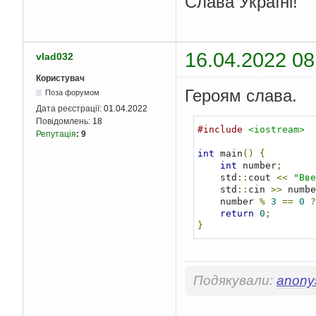
Слава Україні!
16.04.2022 08
vlad032
Користувач
Героям слава.
Поза форумом
Дата реєстрації:
01.04.2022
Повідомлень:
18
#include
<iostream>
Репутація
:
9
int
 main
()
{
int
 number
;
    std
::
cout 
<<
"Вве
    std
::
cin 
>>
 numbe
    number 
%
3
==
0
?
return
0
;
}
Подякували:
anony