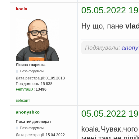
05.05.2022 19
koala
Ну що, пане
vla
Подякували:
anony
Лінива тваринка
Поза форумом
Дата реєстрації:
01.05.2013
Повідомлень:
15 838
Репутація
:
13496
вебсайт
05.05.2022 19
anonyshko
Пихатий дегенерат
koala.Чувак,чого
Поза форумом
Дата реєстрації:
15.04.2022
мені там не піді