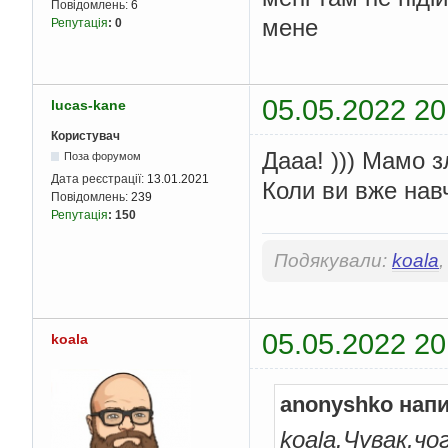
Повідомлень:
6
мене
Репутація
:
0
05.05.2022 20
lucas-kane
Користувач
Дааа! ))) Мамо з
Поза форумом
Дата реєстрації:
13.01.2021
Коли ви вже нав
Повідомлень:
239
Репутація
:
150
Подякували:
koala
05.05.2022 20
koala
anonyshko напи
koala.Чувак,ч