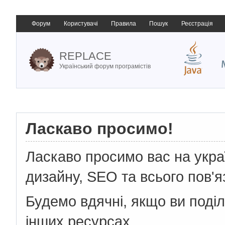
Форум
Користувачі
Правила
Пошук
Реєстрація
REPLACE
Український форум програмістів
Ласкаво просимо!
Ласкаво просимо вас на укр
дизайну, SEO та всього пов'я
Будемо вдячні, якщо ви поді
інших ресурсах.