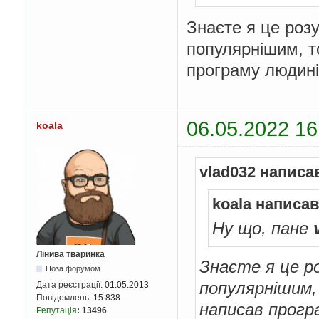
Знаєте я це роз
популярнішим, т
програму людині 
06.05.2022 16
koala
vlad032 написа
koala написав
Ну що, пане
Лінива тваринка
Знаєте я це ро
Поза форумом
популярнішим,
Дата реєстрації:
01.05.2013
Повідомлень:
15 838
написав програ
Репутація
:
13496