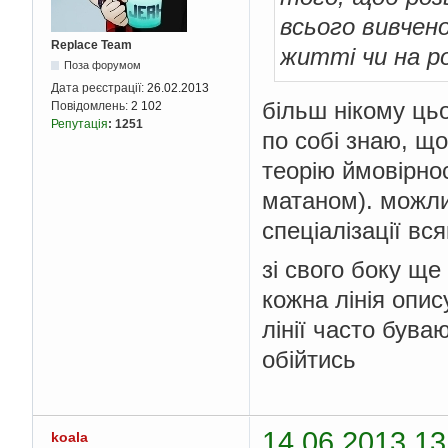
всього вивчен
Replace Team
житті чи на р
Поза форумом
Дата реєстрації:
26.02.2013
більш нікому цьо
Повідомлень:
2 102
Репутація
:
1251
по собі знаю, що
теорію ймовірнос
матаном). можли
спеціалізації в
зі свого боку ще
кожна лінія опи
лінії часто бува
обійтись
14.06.2013 13
koala