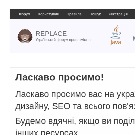
Форум
Користувачі
Правила
Пошук
Реєстрація
REPLACE
Український форум програмістів
Ласкаво просимо!
Ласкаво просимо вас на укр
дизайну, SEO та всього пов'я
Будемо вдячні, якщо ви поді
інших ресурсах.