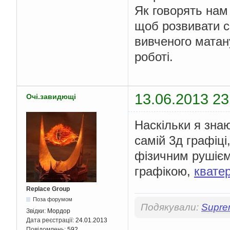
Як говорять нам 
щоб розвивати св
вивченого матану
роботі.
13.06.2013 23
Очі.завидющі
Наскільки я знаю
самій 3д графіці
фізичним рушієм
графікою,
квате
Replace Group
Поза форумом
Подякували:
Supr
Звідки:
Мордор
Дата реєстрації:
24.01.2013
Повідомлень:
592