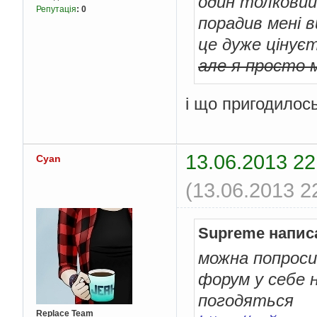
один толковий
Репутація
:
0
порадив мені 
це дуже цінує
але я просто м
і що пригодилос
13.06.2013 22
Cyan
(13.06.2013 2
Supreme напис
можна попроси
форум у себе н
погодяться
Replace Team