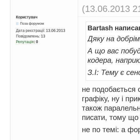
(13.06.2013 2
Користувач
Поза форумом
Bartash написа
Дата реєстрації:
13.06.2013
Повідомлень:
13
Дяку на добрім
Репутація
:
0
А що вас побу
кодера, напри
З.І: Тему є се
не подобається 
графіку, ну і пр
також паралельн
писати, тому що
не по темі: а фо