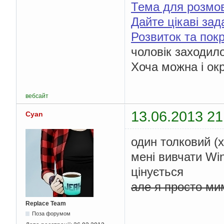
Тема для розмо
Дайте цікаві зад
Розвиток та по
чоловік заходил
Хоча можна і ок
вебсайт
13.06.2013 21
Cyan
один толковий (
мені вивчати Win
цінується
але я просто ми
Replace Team
Поза форумом