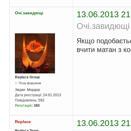
13.06.2013 21
Очі.завидющі
Очі.завидющі 
Якщо подобаєтьс
вчити матан з к
Replace Group
Поза форумом
Звідки:
Мордор
Дата реєстрації:
24.01.2013
Повідомлень:
592
Репутація
:
380
13.06.2013 21
Replace
Replace Team