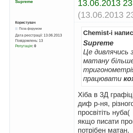
13.06.2013 23
Supreme
(13.06.2013 2
Користувач
Поза форумом
Chemist-i напи
Дата реєстрації:
13.06.2013
Повідомлень:
13
Supreme
Репутація
:
0
Це дивлячись 
матану більше
тригонометрія
працювати
ко
Хіба в 3Д графіц
диф р-ня, різного
просвітіть нуба(
якщо писати про
потрібен матан.