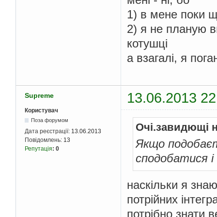
1) в мене поки 
2) я не планую 
котушці
а взагалі, я пог
13.06.2013 22
Supreme
Користувач
Поза форумом
Очі.завидющі 
Дата реєстрації:
13.06.2013
Повідомлень:
13
Якщо подобаєт
Репутація
:
0
сподобатися і
наскільки я зна
потрійних інтегр
потрібно знати в