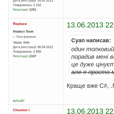
Дата реєстрації:
26.02.2013
Повідомлень:
2 102
Репутація
:
1251
13.06.2013 22
Replace
Replace Team
Поза форумом
Cyan написав:
Звідки:
Київ
Дата реєстрації:
06.04.2012
один толковий
Повідомлень:
2 895
порадив мені 
Репутація
:
2107
це дуже цінує
але я просто м
Краще вже C#, 
вебсайт
13.06.2013 22
Chemist-i