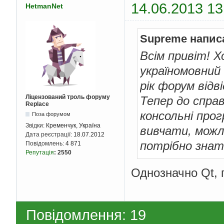
14.06.2013 13
HetmanNet
Supreme напис
Всім привіт! 
україномовний 
рік форум відв
Ліцензований троль форуму
Тепер до справ
Replace
консольні про
Поза форумом
Звідки:
Кременчук, Україна
вивчати, можл
Дата реєстрації:
18.07.2012
потрібно знат
Повідомлень:
4 871
Репутація
:
2550
Однозначно Qt,
Повідомлення: 19