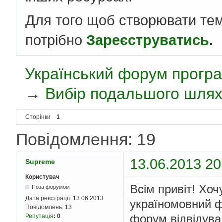
Для того щоб створювати те
потрібно
Зареєструватись
.
Український форум програ
→
Вибір подальшого шля
Сторінки
1
Повідомлення: 19
13.06.2013 20
Supreme
Користувач
Всім привіт! Хоч
Поза форумом
Дата реєстрації:
13.06.2013
україномовний фо
Повідомлень:
13
форум відвідува
Репутація
:
0