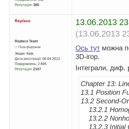
Репутація
:
380
13.06.2013 23
Replace
(13.06.2013 2
Replace Team
Ось тут
можна по
Поза форумом
Звідки:
Київ
3D-ігор.
Дата реєстрації:
06.04.2012
Повідомлень:
2 895
Інтеграли, диф. 
Репутація
:
2107
Chapter 13: Lin
13.1 Position F
13.2 Second-Ord
13.2.1 Homog
13.2.2 Nonho
13.2.3 Initial 