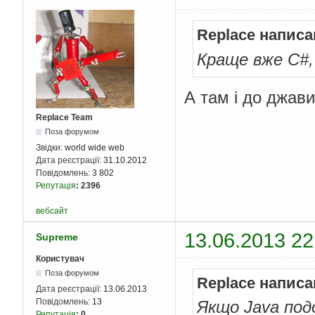
Replace написа
Краще вже C#,
А там і до джав
Replace Team
Поза форумом
Звідки:
world wide web
Дата реєстрації:
31.10.2012
Повідомлень:
3 802
Репутація
:
2396
вебсайт
13.06.2013 22
Supreme
Користувач
Поза форумом
Replace написа
Дата реєстрації:
13.06.2013
Повідомлень:
13
Якщо Java под
Репутація
:
0