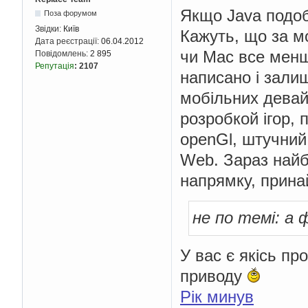
Якщо Java подоб
Поза форумом
Звідки:
Київ
Кажуть, що за м
Дата реєстрації:
06.04.2012
чи Mac все менш
Повідомлень:
2 895
Репутація
:
2107
написано і залиш
мобільних девай
розробкой ігор, 
openGl, штучний 
Web. Зараз найб
напрямку, принай
не по темі: а 
У вас є якісь пр
приводу
Рік минув