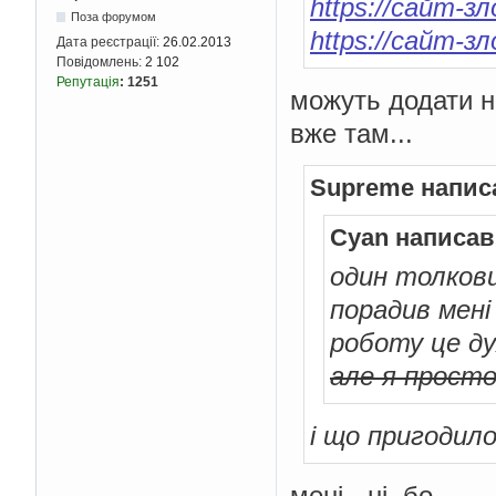
https://сайт-зло
Поза форумом
https://сайт-зл
Дата реєстрації:
26.02.2013
Повідомлень:
2 102
Репутація
:
1251
можуть додати на
вже там...
Supreme напис
Cyan написав
один толков
порадив мені
роботу це д
але я просто
і що пригодил
мені - ні, бо