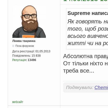
Supreme напис
Як говорять н
того, щоб розв
всього вивчен
Лінива тваринка
житті чи на р
Поза форумом
Дата реєстрації:
01.05.2013
Абсолютна прав
Повідомлень:
15 838
Репутація
:
13496
От тільки ніхто 
треба все...
Подякували:
Chemis
вебсайт