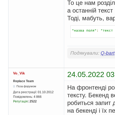
То це нам розділ
а останній текст
Тоді, мабуть, ва
"назва поля"
:
"текст 
Подякували:
Q-bart
24.05.2022 03
Vo_Vik
Replace Team
На фронтенді ро
Поза форумом
Дата реєстрації:
01.10.2012
тексту. Бекенд в
Повідомлень:
4 866
робиться запит 
Репутація
:
2522
на бекенді і їх