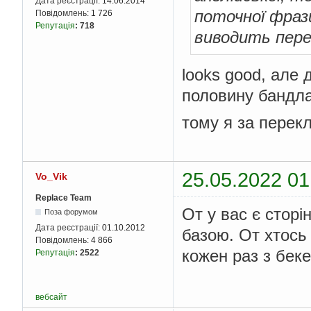
Дата реєстрації:
14.06.2014
поточної фраз
Повідомлень:
1 726
Репутація
:
718
виводить пере
looks good, але 
половину бандла
тому я за перек
25.05.2022 01
Vo_Vik
Replace Team
От у вас є сторі
Поза форумом
Дата реєстрації:
01.10.2012
базою. От хтось
Повідомлень:
4 866
кожен раз з бек
Репутація
:
2522
вебсайт