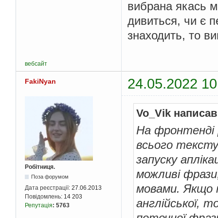
вибрана якась мо
дивиться, чи є 
знаходить, то ви
вебсайт
24.05.2022 10
FakiNyan
Vo_Vik написав
На фронтенді 
всього тексту
запуску апліка
Робітниця.
можливі фрази,
Поза форумом
мовами. Якщо 
Дата реєстрації:
27.06.2013
Повідомлень:
14 203
англійської, т
Репутація
:
5763
поточної фраз