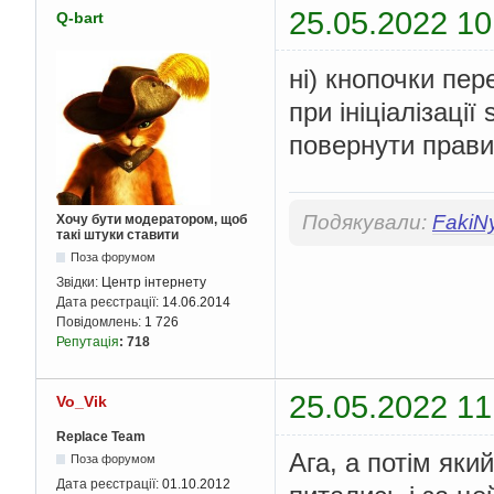
25.05.2022 10
Q-bart
ні) кнопочки пер
при ініціалізаці
повернути прави
Подякували:
FakiN
Хочу бути модератором, щоб
такі штуки ставити
Поза форумом
Звідки:
Центр інтернету
Дата реєстрації:
14.06.2014
Повідомлень:
1 726
Репутація
:
718
25.05.2022 11
Vo_Vik
Replace Team
Ага, а потім яки
Поза форумом
Дата реєстрації:
01.10.2012