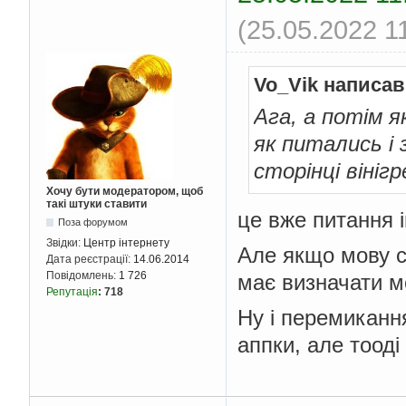
(25.05.2022 1
Vo_Vik написав
Ага, а потім я
як питались і з
сторінці вінігр
Хочу бути модератором, щоб
такі штуки ставити
це вже питання 
Поза форумом
Звідки:
Центр інтернету
Але якщо мову се
Дата реєстрації:
14.06.2014
Повідомлень:
1 726
має визначати м
Репутація
:
718
Ну і перемиканн
аппки, але тооді