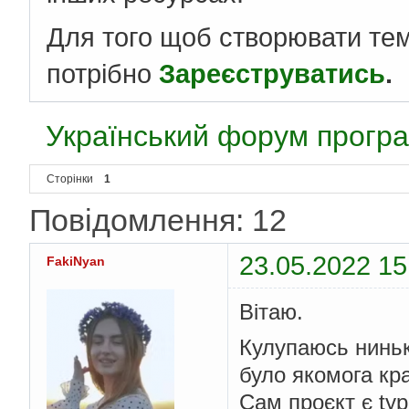
Для того щоб створювати те
потрібно
Зареєструватись
.
Український форум програ
Сторінки
1
Повідомлення: 12
23.05.2022 15
FakiNyan
Вітаю.
Кулупаюсь ниньк
було якомога кр
Сам проєкт є type