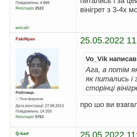
питались і за це
Повідомлень:
4 866
вінігрет з 3-4х м
Репутація
:
2522
вебсайт
25.05.2022 11
FakiNyan
Vo_Vik написав
Ага, а потім я
як питались і з
сторінці вінігр
Робітниця.
Поза форумом
про шо ви взагал
Дата реєстрації:
27.06.2013
Повідомлень:
14 203
Репутація
:
5763
25.05.2022 11
Q-bart