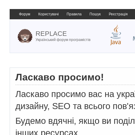
Форум
Користувачі
Правила
Пошук
Реєстрація
REPLACE
Український форум програмістів
Ласкаво просимо!
Ласкаво просимо вас на укр
дизайну, SEO та всього пов'я
Будемо вдячні, якщо ви поді
інших ресурсах.