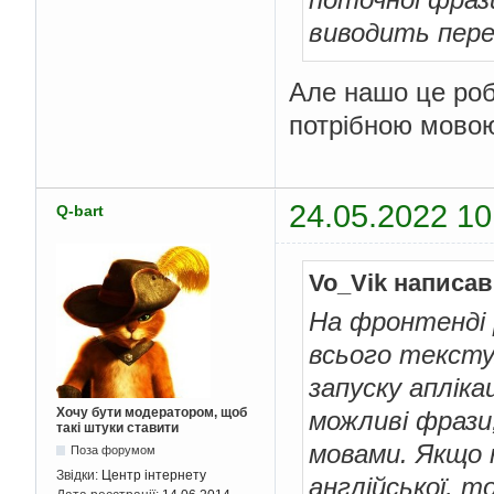
виводить пере
Але нашо це роб
потрібною мово
24.05.2022 10
Q-bart
Vo_Vik написав
На фронтенді 
всього тексту
запуску апліка
Хочу бути модератором, щоб
можливі фрази,
такі штуки ставити
мовами. Якщо 
Поза форумом
Звідки:
Центр інтернету
англійської, т