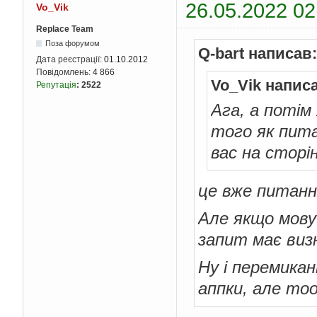
26.05.2022 02
Vo_Vik
Replace Team
Поза форумом
Q-bart написав:
Дата реєстрації:
01.10.2012
Повідомлень:
4 866
Vo_Vik напис
Репутація
:
2522
Ага, а потім
того як питал
вас на сторін
це вже питанн
Але якщо мову 
запит має виз
Ну і перемика
аппки, але тоо