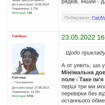
рядків, інший - д
Звідки:
Центр інтернету
Дата реєстрації:
14.06.2014
Повідомлень:
1 726
Репутація
:
718
Подякували:
FakiN
23.05.2022 16
FakiNyan
Щодо прикладу
А от уявіть, шо 
Мінімальна до
Робітниця.
поле
і
Таке ім'
Поза форумом
перші три ми мож
Дата реєстрації:
27.06.2013
Повідомлень:
14 203
перевірки без ві
Репутація
:
5763
останнього обме