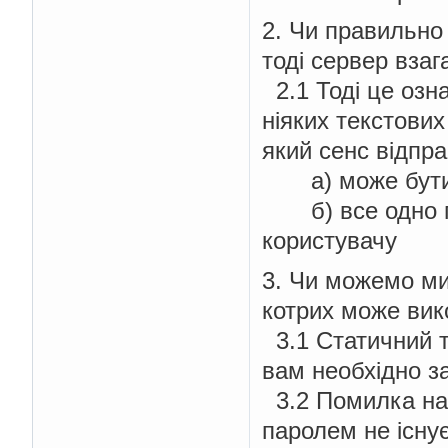
2. Чи правильно 
тоді сервер вза
2.1 Тоді це озн
ніяких текстови
який сенс відпра
a) може бути 
б) все одно пе
користувачу
3. Чи можемо ми 
котрих може вик
3.1 Статичний те
вам необхідно зар
3.2 Помилка на 
паролем не існує