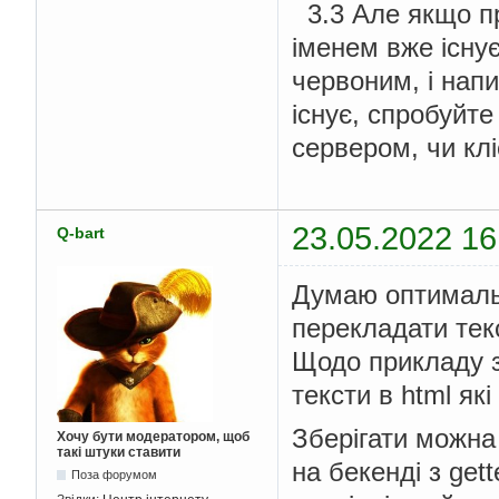
3.3 Але якщо пр
іменем вже існує
червоним, і нап
існує, спробуйт
сервером, чи кл
23.05.2022 16
Q-bart
Думаю оптимальн
перекладати текс
Щодо прикладу з
тексти в html які
Зберігати можна 
Хочу бути модератором, щоб
такі штуки ставити
на бекенді з get
Поза форумом