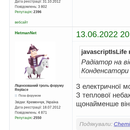
Дата реєстрації:
31.10.2012
Повідомлень:
3 802
Репутація
:
2396
вебсайт
13.06.2022 20
HetmanNet
javascriptIsLife
Радіатор на ві
Конденсатори 
З електричної м
Ліцензований троль форуму
Replace
З теплової неба
Поза форумом
щонайменше він 
Звідки:
Кременчук, Україна
Дата реєстрації:
18.07.2012
Повідомлень:
4 871
Репутація
:
2550
Подякували:
Chemis