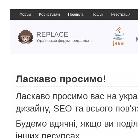
Форум
Користувачі
Правила
Пошук
Реєстрація
REPLACE
Український форум програмістів
Ласкаво просимо!
Ласкаво просимо вас на укр
дизайну, SEO та всього пов'я
Будемо вдячні, якщо ви поді
інших ресурсах.