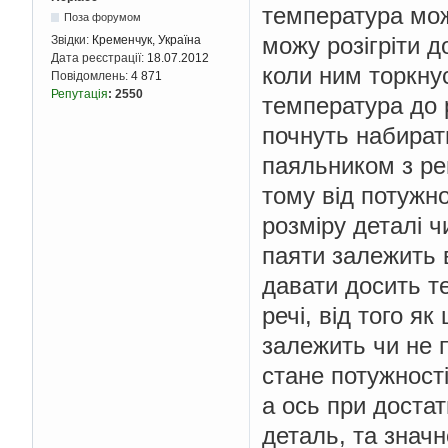
температура мож
Поза форумом
можу розігріти 
Звідки:
Кременчук, Україна
Дата реєстрації:
18.07.2012
коли ним торкну
Повідомлень:
4 871
Репутація
:
2550
температура до р
почнуть набират
паяльником з ре
тому від потужно
розміру деталі 
паяти залежить 
давати досить т
речі, від того 
залежить чи не 
стане потужності 
а ось при достат
деталь, та значн