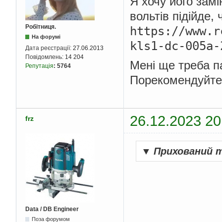
Я хочу його замі
вольтів підійде,
Робітниця.
https://www.r
На форумі
kls1-dc-005a-
Дата реєстрації:
27.06.2013
Повідомлень:
14 204
Мені ще треба п
Репутація
:
5764
Порекомендуйте 
26.12.2023 20
frz
▼
Прихований 
Data / DB Engineer
Поза форумом