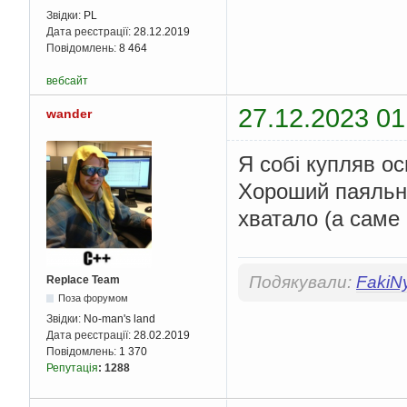
Звідки:
PL
Дата реєстрації:
28.12.2019
Повідомлень:
8 464
вебсайт
27.12.2023 01
wander
Я собі купляв о
Хороший паяльник
хватало (а саме
Подякували:
FakiN
Replace Team
Поза форумом
Звідки:
No-man's land
Дата реєстрації:
28.02.2019
Повідомлень:
1 370
Репутація
:
1288