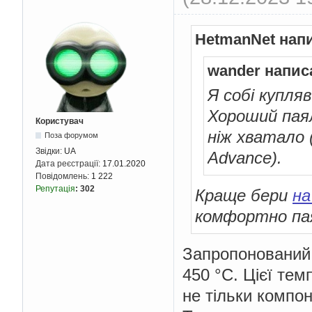
HetmanNet нап
wander напис
Я собі купля
Хороший паял
Користувач
ніж хватало 
Поза форумом
Звідки:
UA
Advance).
Дата реєстрації:
17.01.2020
Повідомлень:
1 222
Репутація
:
302
Краще бери
н
комфортно пая
Запропонований 
450 °C. Цієї те
не тільки компон