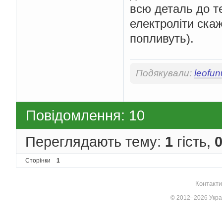
всю деталь до т
електроліти ска
попливуть).
Подякували:
leofu
Повідомлення: 10
Переглядають тему:
1
гість,
Сторінки
1
Контакти
© 2012–2026 Украї