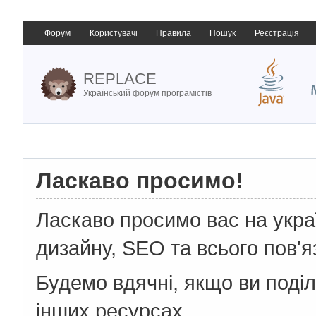
Форум
Користувачі
Правила
Пошук
Реєстрація
REPLACE
Український форум програмістів
Ласкаво просимо!
Ласкаво просимо вас на укр
дизайну, SEO та всього пов'я
Будемо вдячні, якщо ви поді
інших ресурсах.