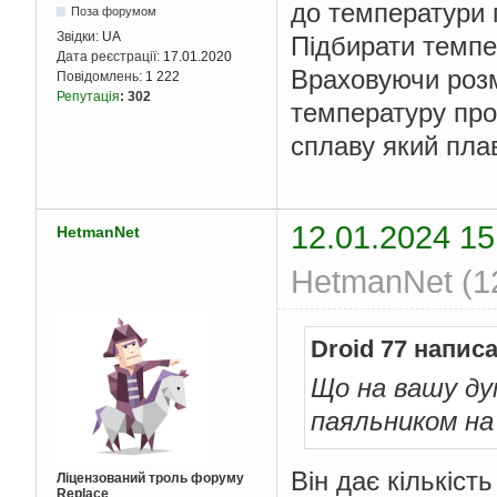
до температури п
Поза форумом
Звідки:
UA
Підбирати темпе
Дата реєстрації:
17.01.2020
Враховуючи розм
Повідомлень:
1 222
Репутація
:
302
температуру прог
сплаву який пла
12.01.2024 15
HetmanNet
HetmanNet (12
Droid 77 написа
Що на вашу ду
паяльником на
Він дає кількіст
Ліцензований троль форуму
Replace