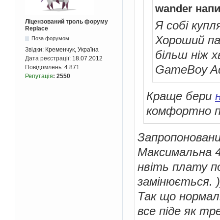
wander напи
Ліцензований троль форуму
Я собі купл
Replace
Хороший пая
Поза форумом
Звідки:
Кременчук, Україна
більш ніж 
Дата реєстрації:
18.07.2012
GameBoy Ad
Повідомлень:
4 871
Репутація
:
2550
Краще бери
комфортно па
Запропоновани
Максимальна 4
нвіть плату п
замінюється. )
Так що нормал
все піде як тр