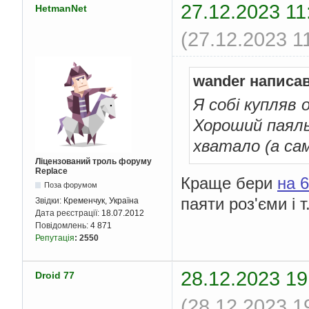
27.12.2023 11
HetmanNet
(27.12.2023 1
wander написав
Я собі купляв 
Хороший паяльн
хватало (а са
Ліцензований троль форуму
Replace
Краще бери
на 
Поза форумом
паяти роз'єми і т
Звідки:
Кременчук, Україна
Дата реєстрації:
18.07.2012
Повідомлень:
4 871
Репутація
:
2550
28.12.2023 19
Droid 77
(28.12.2023 1