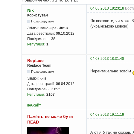
Повідомлення: з 1 по 20 з 23
04.08.2013 18:23:18
Воста
Nik
Користувач
Як вважаєте, чи може 
Поза форумом
(українською мовою)
Звідки:
Івано-Франківськ
Дата реєстрації:
09.10.2012
Повідомлень:
38
Репутація
:
1
04.08.2013 18:31:48
Replace
Replace Team
Нерентабельно зовсім
Поза форумом
Звідки:
Київ
Дата реєстрації:
06.04.2012
Повідомлень:
2 895
Репутація
:
2107
вебсайт
04.08.2013 19:11:19
Пам'ять не може бути
READ
А от я б так не сказав. 