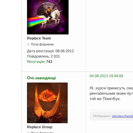
Replace Team
Поза форумом
Дата реєстрації:
08.06.2012
Повідомлень:
2 031
Репутація
:
743
04.08.2013 19:49:08
Очі.завидющі
Ні, курси принесуть ли
рентабельним може бути
той же ПокетБук.
Подякували:
miroslav.chandl
Replace Group
Поза форумом