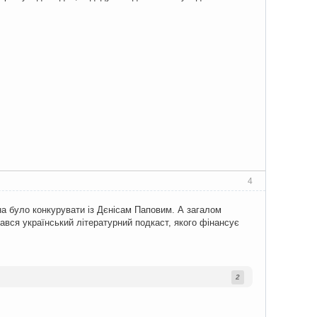
4
жна було конкурувати із Дєнісам Паповим. А загалом
вся український літературний подкаст, якого фінансує
2