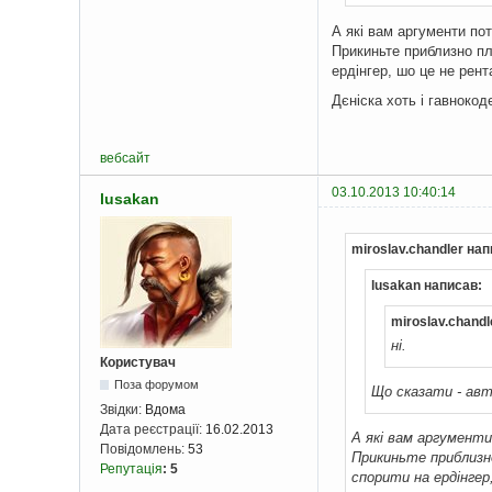
А які вам аргументи пот
Прикиньте приблизно пл
ердінгер, шо це не рен
Дєніска хоть і гавноко
вебсайт
03.10.2013 10:40:14
lusakan
miroslav.chandler нап
lusakan написав:
miroslav.chandl
ні.
Користувач
Поза форумом
Що сказати - авт
Звідки:
Вдома
Дата реєстрації:
16.02.2013
А які вам аргументи
Повідомлень:
53
Прикиньте приблизно
Репутація
:
5
спорити на ердінгер