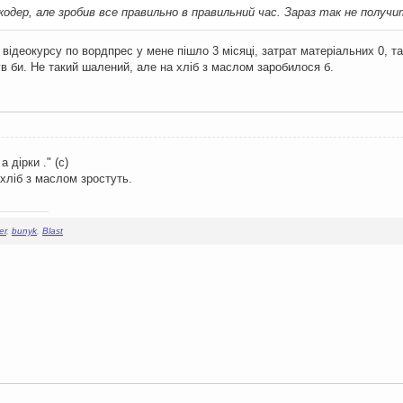
окодер, але зробив все правильно в правильний час. Зараз так не получи
відеокурсу по вордпрес у мене пішло 3 місяці, затрат матеріальних 0, так 
ув би. Не такий шалений, але на хліб з маслом заробилося б.
 дірки ." (с)
 хліб з маслом зростуть.
er
,
bunyk
,
Blast