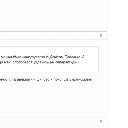
5
б можна було конкурувати із Дєнісам Паповим. А
о мені сподобався український літературний
ності, та адекватній ціні своїх покупців україномовні
6