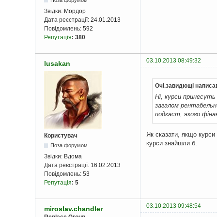
Звідки:
Мордор
Дата реєстрації:
24.01.2013
Повідомлень:
592
Репутація
:
380
03.10.2013 08:49:32
lusakan
Очі.завидющі написа
Ні, курси принесуть
загалом рентабельн
подкаст, якого фін
Як сказати, якщо курси 
Користувач
курси знайшли б.
Поза форумом
Звідки:
Вдома
Дата реєстрації:
16.02.2013
Повідомлень:
53
Репутація
:
5
03.10.2013 09:48:54
miroslav.chandler