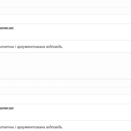
написав:
итетна і аргументована відповідь.
написав:
итетна і аргументована відповідь.