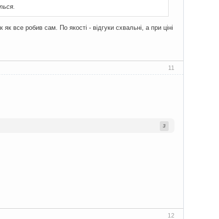
ться.
як все робив сам. По якості - відгуки схвальні, а при ціні
11
3
12