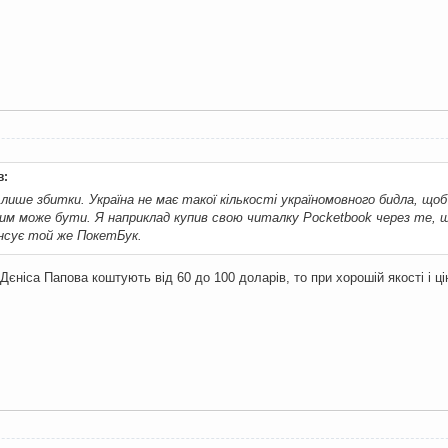
в:
 лише збитки. Україна не має такої кількості україномовного бидла, що
им може бути. Я наприклад купив свою читалку Pocketbook через те, щ
ансує той же ПокетБук.
Дєніса Папова коштують від 60 до 100 доларів, то при хорошій якості і цін