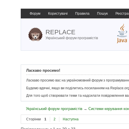
Форум
Користувачі
Правила
Пошук
Реєстра
REPLACE
Український форум програмістів
Ласкаво просимо!
Ласкаво просимо вас на україномовний форум з програмування
Будемо вдячні, якщо ви поділитись посиланням на Replace.org
Для того щоб створювати теми та надсилати повідомлення в
Український форум програмістів
→
Системи керування ко
Сторінки
1
2
Наступна