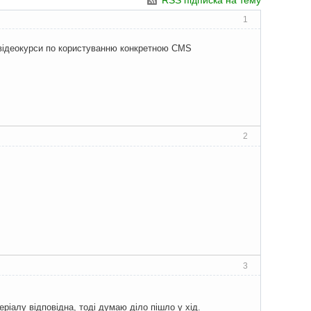
RSS підписка на тему
1
 відеокурси по користуванню конкретною CMS
2
3
теріалу відповідна, тоді думаю діло пішло у хід.