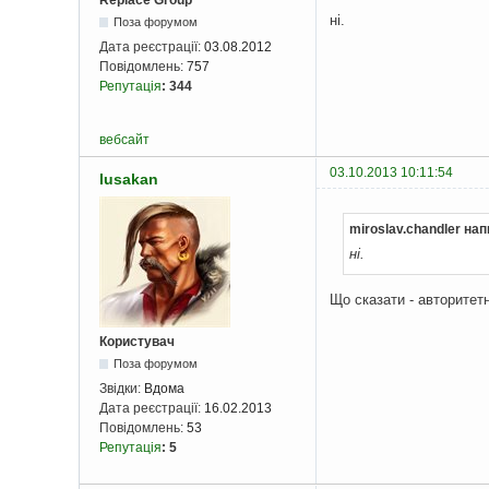
Replace Group
ні.
Поза форумом
Дата реєстрації:
03.08.2012
Повідомлень:
757
Репутація
:
344
вебсайт
03.10.2013 10:11:54
lusakan
miroslav.chandler нап
ні.
Що сказати - авторитетн
Користувач
Поза форумом
Звідки:
Вдома
Дата реєстрації:
16.02.2013
Повідомлень:
53
Репутація
:
5