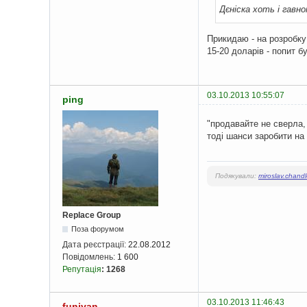
Дєніска хоть і гавн
Прикидаю - на розробку 
15-20 доларів - попит б
03.10.2013 10:55:07
ping
"продавайте не сверла, а
тоді шанси заробити на
Подякували:
miroslav.chandl
Replace Group
Поза форумом
Дата реєстрації:
22.08.2012
Повідомлень:
1 600
Репутація
:
1268
03.10.2013 11:46:43
funivan