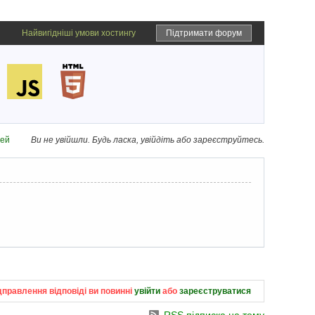
Найвигідніші умови хостингу
Підтримати форум
дей
Ви не увійшли.
Будь ласка, увійдіть або зареєструйтесь.
дправлення відповіді ви повинні
увійти
або
зареєструватися