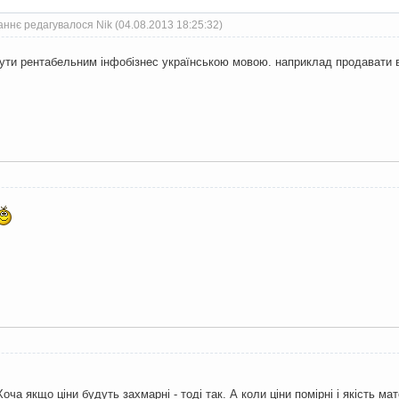
ннє редагувалося Nik (04.08.2013 18:25:32)
бути рентабельним інфобізнес українською мовою. наприклад продавати
Хоча якщо ціни будуть захмарні - тоді так. А коли ціни помірні і якість ма