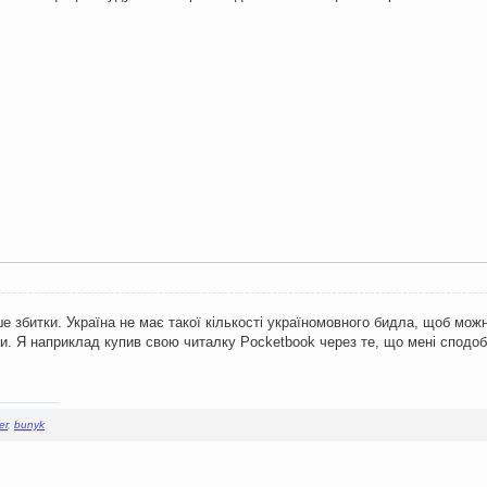
ше збитки. Україна не має такої кількості україномовного бидла, щоб мо
. Я наприклад купив свою читалку Pocketbook через те, що мені сподоба
er
,
bunyk