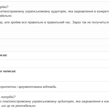
рібні?
атіжоспроможну українськомовну аудиторію, яка зацікавлення в конкретній
табельно.
дер, але зробив все правильно в правильний час. Зараз так не получиться
исав:
er написав:
оритетна і аргументована відповідь.
 потрібні?
 платіжоспроможну українськомовну аудиторію, яка зацікавлення в кон
, шо це не рентабельно.