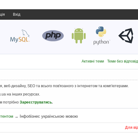
ція
Вхід
Активні теми
Теми без відпові
, веб-дизайну, SEO та всього пов'язаного з інтернетом та комп'ютерами.
.ua на інших ресурсах.
ам потрібно
Зареєструватись
.
нтентом
→
Інфобізнес українською мовою
Для ві