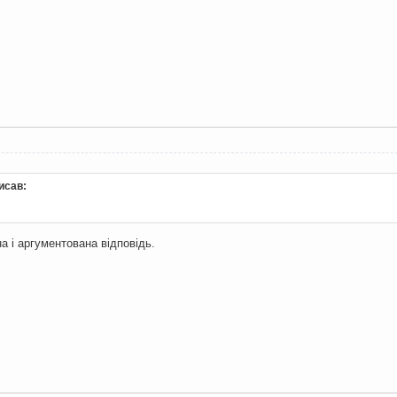
исав:
а і аргументована відповідь.