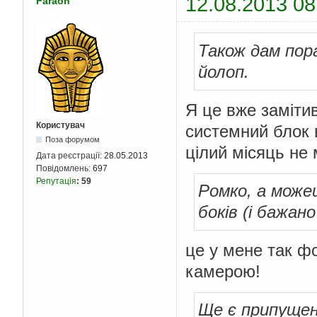
12.08.2013 08
Faraon
Також дам пора
йолоп.
Я це вже замітив
Користувач
системний блок 
Поза форумом
цілий місяць не 
Дата реєстрації:
28.05.2013
Повідомлень:
697
Репутація
:
59
Ромко, а може
боків (і бажа
це у мене так фо
камерою!
Ще є припущенн