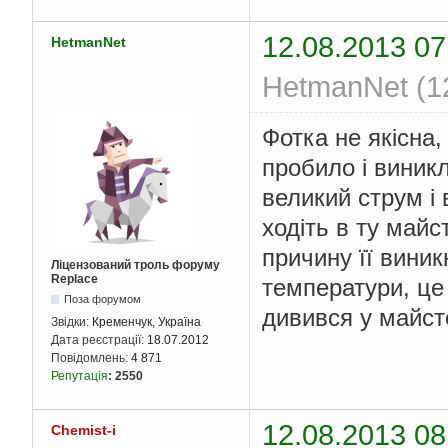
12.08.2013 07
HetmanNet
HetmanNet (12
Фотка не якісна,
пробило і виник
великий струм і 
ходіть в ту май
причину її виник
Ліцензований троль форуму
Replace
температури, це
Поза форумом
дивився у майст
Звідки:
Кременчук, Україна
Дата реєстрації:
18.07.2012
Повідомлень:
4 871
Репутація
:
2550
12.08.2013 08
Chemist-i