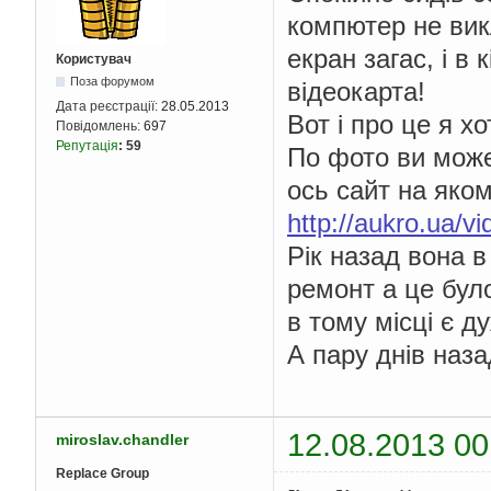
компютер не викл
екран загас, і в
Користувач
Поза форумом
відеокарта!
Дата реєстрації:
28.05.2013
Вот і про це я хо
Повідомлень:
697
Репутація
:
59
По фото ви може
ось сайт на яком
http://aukro.ua/v
Рік назад вона в 
ремонт а це бул
в тому місці є д
А пару днів наза
12.08.2013 00
miroslav.chandler
Replace Group