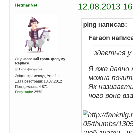
12.08.2013 16
HetmanNet
ping написав:
Faraon напис
здається у
Ліцензований троль форуму
Replace
Я вже давно 
Поза форумом
можна почита
Звідки:
Кременчук, Україна
Дата реєстрації:
18.07.2012
Як називаєть
Повідомлень:
4 871
Репутація
:
2550
чого воно вз
щоб знати - ч