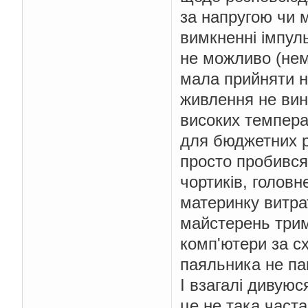
за напругою чи м
вимкненні імпул
не можливо (нем
мала прийняти на
живлення не вин
високих темпера
для бюджетних рі
просто пробився.
чортиків, головн
материнку витра
майстерень трим
комп'ютери за сх
паяльника не па
І взагалі дивуюс
це не така часта