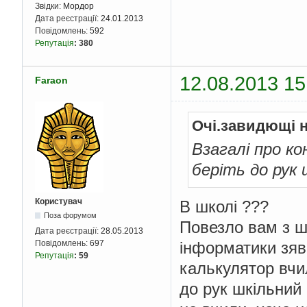
Звідки:
Мордор
Дата реєстрації:
24.01.2013
Повідомлень:
592
Репутація
:
380
12.08.2013 15
Faraon
Очі.завидющі 
Взагалі про к
беріть до рук 
Користувач
В школі ???
Поза форумом
Повезло вам з шк
Дата реєстрації:
28.05.2013
Повідомлень:
697
інформатики зяви
Репутація
:
59
калькулятор вчил
до рук шкільний 