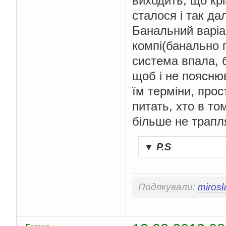
виходить, що кр
сталося і так да
Банальний варіа
компі(банально 
система впала, 
щоб і не пояснюв
їм терміни, прост
питать, хто в то
більше не трапля
▼
P.S
Подякували:
mirosl