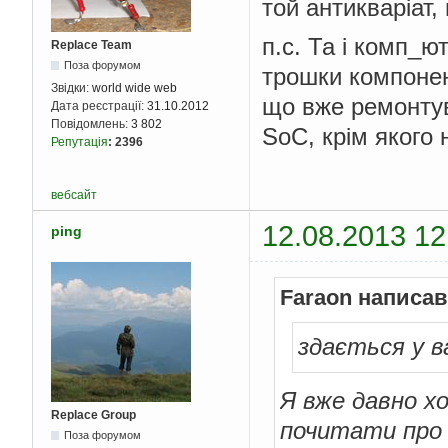
той антикваріат,
п.с. Та і комп_
Replace Team
Поза форумом
трошки компонент
Звідки:
world wide web
що вже ремонтува
Дата реєстрації:
31.10.2012
Повідомлень:
3 802
SoC, крім якого 
Репутація
:
2396
вебсайт
12.08.2013 12
ping
Faraon написав
здається у в
Я вже давно х
Replace Group
почитати про 
Поза форумом