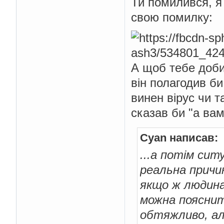
Ти помилився, я
свою помилку:
А щоб тебе доби
він полагодив би
винен вірус чи т
сказав би "а вам 
Cyan написав:
...а потім сит
реальна причин
якщо ж людина 
можна пояснит
обтяжливо, ал