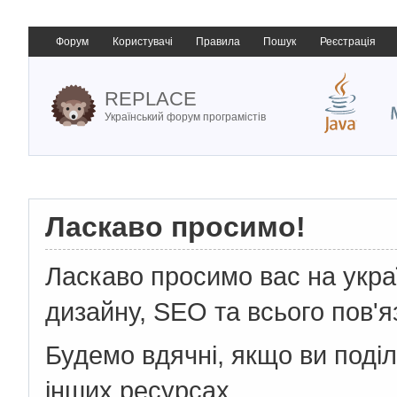
Форум
Користувачі
Правила
Пошук
Реєстрація
REPLACE
Український форум програмістів
Ласкаво просимо!
Ласкаво просимо вас на укр
дизайну, SEO та всього пов'я
Будемо вдячні, якщо ви поді
інших ресурсах.