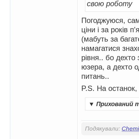
свою роботу
Погоджуюся, сам
ціни і за років 
(мабуть за багат
намагатися знах
рівня.. бо дехто
юзера, а дехто 
питань..
P.S. На останок, 
▼
Прихований 
Подякували:
Chemis