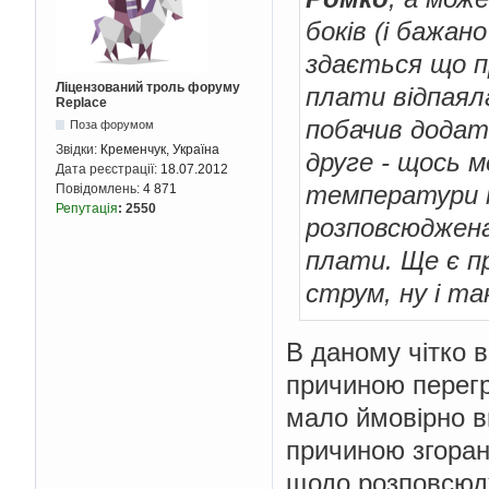
боків (і бажан
здається що п
Ліцензований троль форуму
плати відпаяла
Replace
побачив додатк
Поза форумом
Звідки:
Кременчук, Україна
друге - щось м
Дата реєстрації:
18.07.2012
температури н
Повідомлень:
4 871
Репутація
:
2550
розповсюджена
плати. Ще є п
струм, ну і та
В даному чітко в
причиною перегрі
мало ймовірно ви
причиною згоран
щодо розповсюдж