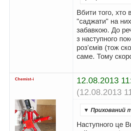
Вбити того, хто 
"саджати" на них
забавкою. До реч
з наступного по
роз'ємів (тож ск
саме. Тому скор
12.08.2013 11
Chemist-i
(12.08.2013 1
▼
Прихований 
Наступного це B