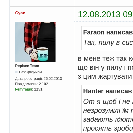
12.08.2013 09
Cyan
Faraon написав
Так, пилу в с
в мене теж так к
що він у пилу і 
Replace Team
Поза форумом
з цим жартувати
Дата реєстрації:
26.02.2013
Повідомлень:
2 102
Репутація
:
1251
Hanter написав
От я щоб і не
незрозумілі їм 
задають ідіот
просять зроби