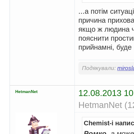
...а потім ситуа
причина прихован
якщо ж людина ч
пояснити прости
прийнамні, буде
Подякували:
mirosl
12.08.2013 10
HetmanNet
HetmanNet (12
Chemist-i напи
Ромко
, а мож