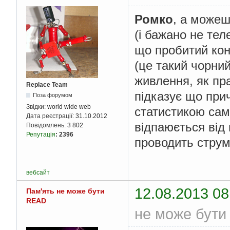
Ромко
, а можеш
(і бажано не тел
що пробитий кон
(це такий чорний
живлення, як пра
Replace Team
підказує що прич
Поза форумом
Звідки:
world wide web
статистикою сам
Дата реєстрації:
31.10.2012
відпаюється від 
Повідомлень:
3 802
Репутація
:
2396
проводить струм,
вебсайт
12.08.2013 08
Пам'ять не може бути
READ
не може бути