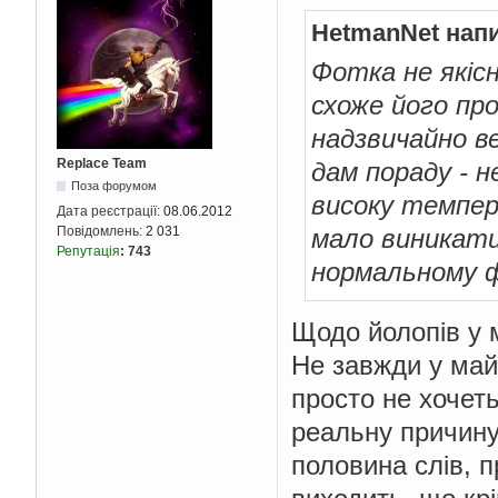
HetmanNet нап
Фотка не якісн
схоже його про
надзвичайно в
Replace Team
дам пораду - 
Поза форумом
високу темпера
Дата реєстрації:
08.06.2012
мало виникати
Повідомлень:
2 031
Репутація
:
743
нормальному фа
Щодо йолопів у 
Не завжди у май
просто не хочет
реальну причину,
половина слів, п