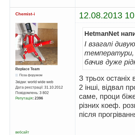
12.08.2013 10
Chemist-i
HetmanNet нап
І взагалі дивую
температури, 
бачив дуже рід
Replace Team
Поза форумом
З трьох останіх 
Звідки:
world wide web
2 інші, відвал п
Дата реєстрації:
31.10.2012
Повідомлень:
3 802
саме, проци біже
Репутація
:
2396
різних коеф. ро
після прогріван
вебсайт