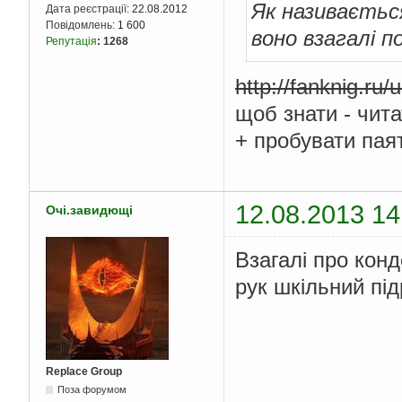
Як називається
Дата реєстрації:
22.08.2012
Повідомлень:
1 600
воно взагалі п
Репутація
:
1268
http:
//fanknig.ru/
u
щоб знати - чита
+ пробувати пая
12.08.2013 14
Очі.завидющі
Взагалі про конд
рук шкільний під
Replace Group
Поза форумом