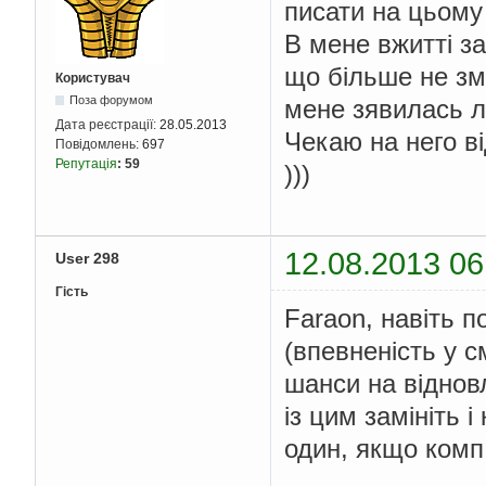
писати на цьому
В мене вжитті з
що більше не зм
Користувач
Поза форумом
мене зявилась л
Дата реєстрації:
28.05.2013
Чекаю на него від
Повідомлень:
697
Репутація
:
59
)))
12.08.2013 06
User 298
Гість
Faraon, навіть 
(впевненість у с
шанси на відновл
із цим замініть 
один, якщо комп