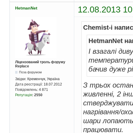
12.08.2013 10
HetmanNet
Chemist-i напи
HetmanNet на
І взагалі див
температури,
Ліцензований троль форуму
Replace
бачив дуже рі
Поза форумом
Звідки:
Кременчук, Україна
З трьох остані
Дата реєстрації:
18.07.2012
Повідомлень:
4 871
живленні, 2 інш
Репутація
:
2550
стверджувати в
нагрівання/ох
шари лопаютьс
працювати.