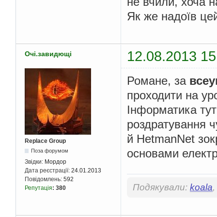
не вчили, хоча 
Як же надоїв цей
12.08.2013 15
Очі.завидющі
Романе, за
всеу
проходити на ур
Інформатика тут 
роздратування ч
й HetmanNet зо
Replace Group
основами електро
Поза форумом
Звідки:
Мордор
Дата реєстрації:
24.01.2013
Повідомлень:
592
Подякували:
koala
Репутація
:
380