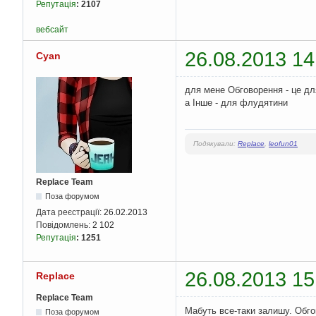
Репутація
:
2107
вебсайт
26.08.2013 14
Cyan
для мене Обговорення - це дл
а Інше - для флудятини
Подякували:
Replace
,
leofun01
Replace Team
Поза форумом
Дата реєстрації:
26.02.2013
Повідомлень:
2 102
Репутація
:
1251
26.08.2013 15
Replace
Replace Team
Мабуть все-таки залишу. Обг
Поза форумом