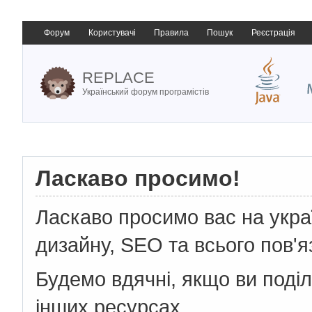
Форум
Користувачі
Правила
Пошук
Реєстрація
REPLACE
Український форум програмістів
Ласкаво просимо!
Ласкаво просимо вас на укр
дизайну, SEO та всього пов'я
Будемо вдячні, якщо ви поді
інших ресурсах.