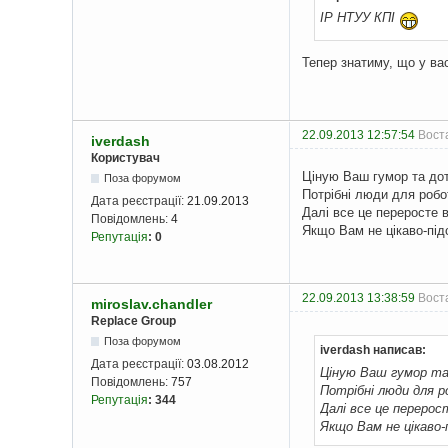
IP НТУУ КПІ
Тепер знатиму, що у ва
22.09.2013 12:57:54
Воста
iverdash
Користувач
Ціную Ваш гумор та до
Поза форумом
Потрібні люди для робо
Дата реєстрації:
21.09.2013
Далі все це переросте в
Повідомлень:
4
Якщо Вам не цікаво-під
Репутація
:
0
22.09.2013 13:38:59
Воста
miroslav.chandler
Replace Group
Поза форумом
iverdash написав:
Дата реєстрації:
03.08.2012
Ціную Ваш гумор та
Повідомлень:
757
Потрібні люди для р
Репутація
:
344
Далі все це перерос
Якщо Вам не цікаво-