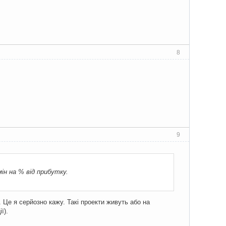
8
9
ін на % від прибутку.
 Це я серйозно кажу. Такі проекти живуть або на
ї).