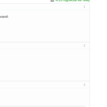
RSS підписка на тему
1
кавий.
2
3