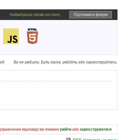
Найвигідніші умови хостингу
Підтримати форум
дей
Ви не увійшли.
Будь ласка, увійдіть або зареєструйтесь.
дправлення відповіді ви повинні
увійти
або
зареєструватися