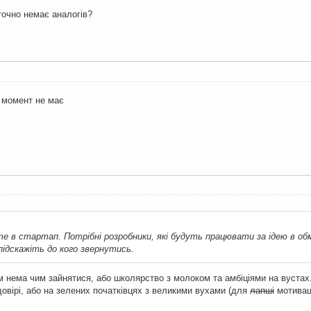
точно немає аналогів?
й момент не має
те в стартап. Потрібні розробники, які будуть працювати за ідею в обм
підскажіть до кого звернутись.
м нема чим зайнятися, або школярство з молоком та амбіціями на вустах.
овірі, або на зелених початківцях з великими вухами (для
лапші
мотиваці