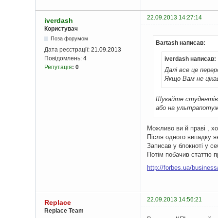
22.09.2013 14:27:14
iverdash
Користувач
Поза форумом
Bartash написав:
Дата реєстрації:
21.09.2013
Повідомлень:
4
iverdash написав:
Репутація
:
0
Далі все це пере
Якщо Вам не ціка
Шукайте студентів,
або на ультрапотужн
Можливо ви й праві , х
Після одного випадку я
Записав у блокноті у с
Потім побачив статтю пр
http://forbes.ua/business
22.09.2013 14:56:21
Replace
Replace Team