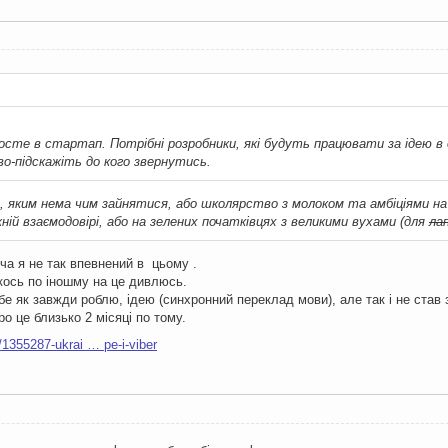
росте в стартап. Потрібні розробники, які будуть працювати за ідею в 
во-підскажіть до кого звернутись.
 яким нема чим зайнятися, або школярство з молоком та амбіціями на 
ій взаємодовірі, або на зелених початківцях з великими вухами (для
ла
оча я не так впевнений в цьому .
кось по іношму на це дивлюсь.
ебе як завжди роблю, ідею (синхронний переклад мови), але так і не став
о це близько 2 місяці по тому.
/1355287-ukrai … pe-i-viber