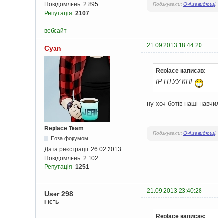
Повідомлень:
2 895
Подякували:
Очі.завидющі
,
Репутація
:
2107
вебсайт
21.09.2013 18:44:20
Cyan
Replace написав:
IP НТУУ КПІ
ну хоч ботів наші навч
Replace Team
Подякували:
Очі.завидющі
,
Поза форумом
Дата реєстрації:
26.02.2013
Повідомлень:
2 102
Репутація
:
1251
21.09.2013 23:40:28
User 298
Гість
Replace написав: