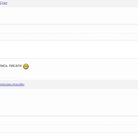
Cyan
ились писати
miroslav.chandler