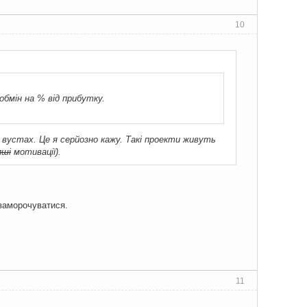
10
обмін на % від прибутку.
вустах. Це я серйозно кажу. Такі проекти живуть
пші
мотивації).
 заморочуватися.
11