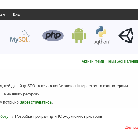
ція
Вхід
Активні теми
Теми без відпові
, веб-дизайну, SEO та всього пов'язаного з інтернетом та комп'ютерами.
.ua на інших ресурсах.
ам потрібно
Зареєструватись
.
оботу
→
Розробка програм для IOS-сумісних пристроїв
Для ві