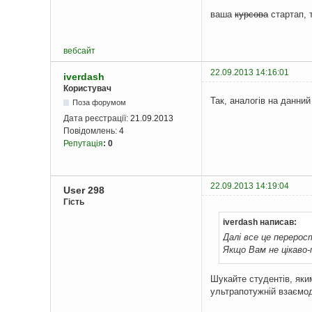
ваша
курсова
стартап, 
вебсайт
22.09.2013 14:16:01
iverdash
Користувач
Так, аналогів на данни
Поза форумом
Дата реєстрації:
21.09.2013
Повідомлень:
4
Репутація
:
0
22.09.2013 14:19:04
User 298
Гість
iverdash написав:
Далі все це перерос
Якщо Вам не цікаво-
Шукайте студентів, яки
ультрапотужній взаємод