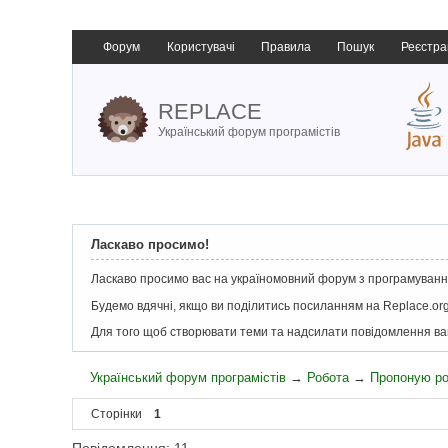
Форум
Користувачі
Правила
Пошук
Реєстра
REPLACE
Український форум програмістів
Ласкаво просимо!
Ласкаво просимо вас на україномовний форум з програмування
Будемо вдячні, якщо ви поділитись посиланням на Replace.org
Для того щоб створювати теми та надсилати повідомлення в
Український форум програмістів
→
Робота
→
Пропоную р
Сторінки
1