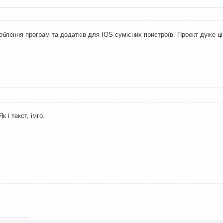
облення програм та додатків для IOS-сумісних пристроїв. Проект дуже ці
к і текст, імго.