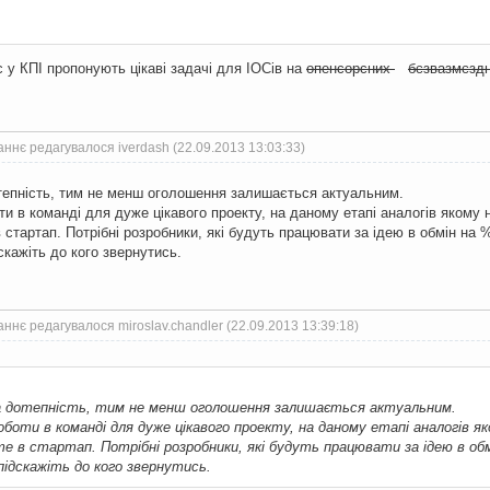
с у КПІ пропонують цікаві задачі для ІОСів на
опенсорсних
бєзвазмєздн
ннє редагувалося iverdash (22.09.2013 13:03:33)
тепність, тим не менш оголошення залишається актуальним.
ти в команді для дуже цікавого проекту, на даному етапі аналогів якому 
 стартап. Потрібні розробники, які будуть працювати за ідею в обмін на %
скажіть до кого звернутись.
ннє редагувалося miroslav.chandler (22.09.2013 13:39:18)
 дотепність, тим не менш оголошення залишається актуальним.
оботи в команді для дуже цікавого проекту, на даному етапі аналогів я
те в стартап. Потрібні розробники, які будуть працювати за ідею в обм
підскажіть до кого звернутись.