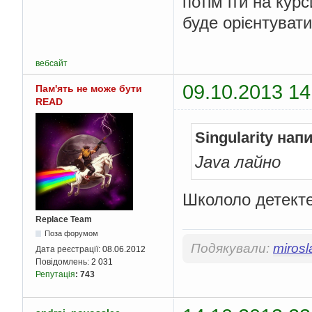
потім іти на кур
буде орієнтувати
вебсайт
09.10.2013 14
Пам'ять не може бути
READ
Singularity нап
Java лайно
Школоло детекте
Replace Team
Поза форумом
Подякували:
mirosl
Дата реєстрації:
08.06.2012
Повідомлень:
2 031
Репутація
:
743