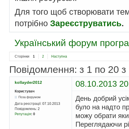
Для того щоб створювати те
потрібно
Зареєструватись
.
Український форум програ
Сторінки
1
2
Наступна
Повідомлення: з 1 по 20 з
08.10.2013 20
kollayder2012
Користувач
День добрий усім
Поза форумом
Дата реєстрації:
07.10.2013
було на надто пр
Повідомлень:
2
можу обрати яки
Репутація
:
0
Переглядаючи різ