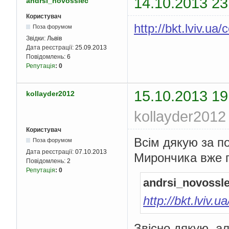
14.10.2013 23
andrsi_novosslec
Користувач
http://bkt.lviv.u
Поза форумом
Звідки:
Львів
Дата реєстрації:
25.09.2013
Повідомлень:
6
Репутація
:
0
15.10.2013 19
kollayder2012
kollayder2012
Користувач
Всім дякую за по
Поза форумом
Дата реєстрації:
07.10.2013
Мирончика вже п
Повідомлень:
2
Репутація
:
0
andrsi_novossl
http://bkt.lviv
Звісно дякую, ал