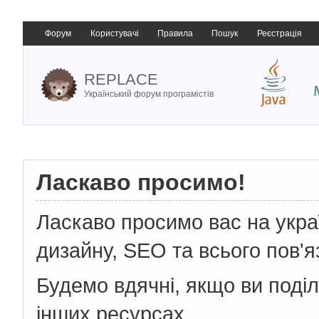
Форум
Користувачі
Правила
Пошук
Реєстрація
REPLACE
Український форум програмістів
Ласкаво просимо!
Ласкаво просимо вас на укр
дизайну, SEO та всього пов'я
Будемо вдячні, якщо ви поді
інших ресурсах.