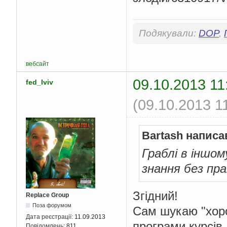
Подякували:
DOP
,
вебсайт
09.10.2013 11
fed_lviv
(09.10.2013 1
Bartash написа
Граблі в іншом
знання без пр
Згідний!
Replace Group
Поза форумом
Сам шукаю "хорош
Дата реєстрації:
11.09.2013
програми курсів
Повідомлень:
811