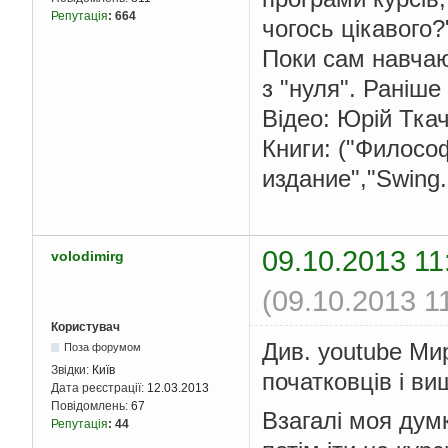
Репутація
:
664
чогось цікавого?
Поки сам навчаю
з "нуля". Раніше
Відео: Юрій Тка
Книги: ("Филосо
издание","Swing
09.10.2013 11
volodimirg
(09.10.2013 1
Користувач
Див. youtube Мир
Поза форумом
Звідки:
Київ
початковців і ви
Дата реєстрації:
12.03.2013
Повідомлень:
67
Взагалі моя дум
Репутація
:
44