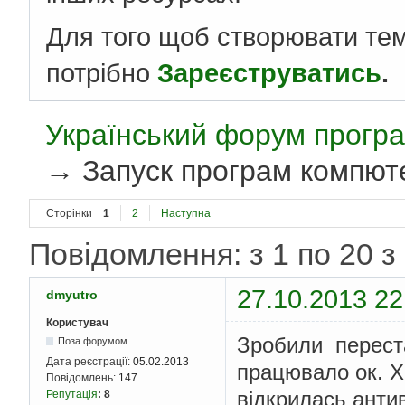
Для того щоб створювати те
потрібно
Зареєструватись
.
Український форум програ
→
Запуск програм компют
Сторінки
1
2
Наступна
Повідомлення: з 1 по 20 з
27.10.2013 22
dmyutro
Користувач
Зробили переста
Поза форумом
Дата реєстрації:
05.02.2013
працювало ок. Хо
Повідомлень:
147
відкрилась анти
Репутація
:
8