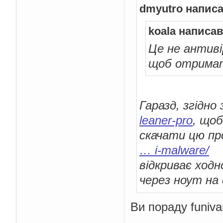
dmyutro написа
koala написав
Це не антиві
щоб отримат
Гаразд, згідно
leaner-pro
, щоб
скачати цю п
… i-malware/
Ал
відкриває ходн
через ноут на 
Ви пораду funiva