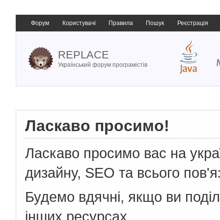
Форум
Користувачі
Правила
Пошук
Реєстрація
REPLACE
Український форум програмістів
Ласкаво просимо!
Ласкаво просимо вас на укр
дизайну, SEO та всього пов'я
Будемо вдячні, якщо ви поді
інших ресурсах.