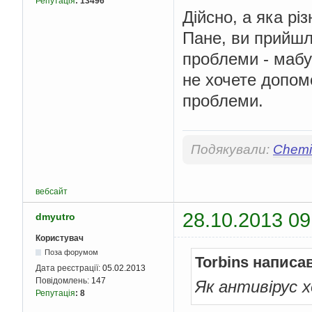
Репутація
:
13496
Дійсно, а яка рі
Пане, ви прийшл
проблеми - мабу
не хочете допом
проблеми.
Подякували:
Chemis
вебсайт
28.10.2013 09
dmyutro
Користувач
Поза форумом
Torbins написа
Дата реєстрації:
05.02.2013
Повідомлень:
147
Як антивірус 
Репутація
:
8