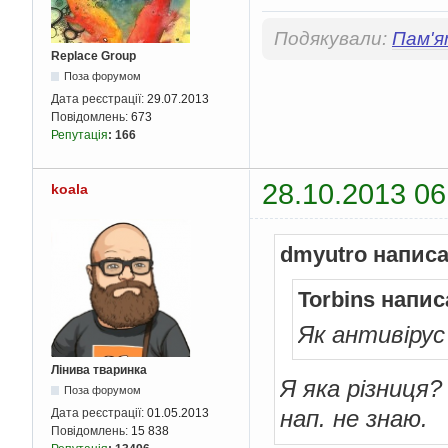
Подякували:
Пам'я
Replace Group
Поза форумом
Дата реєстрації:
29.07.2013
Повідомлень:
673
Репутація
:
166
28.10.2013 06
koala
dmyutro написа
Torbins напис
Як антивірус
Лінива тваринка
Я яка різниця
Поза форумом
нап. не знаю.
Дата реєстрації:
01.05.2013
Повідомлень:
15 838