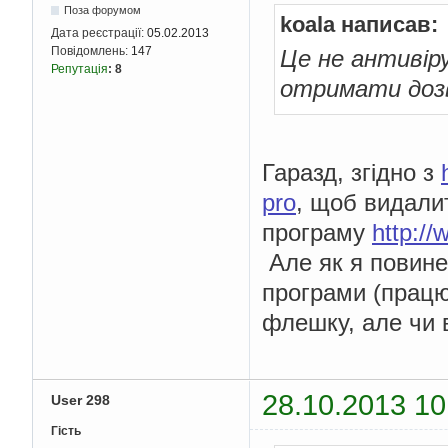
Поза форумом
koala написав:
Дата реєстрації:
05.02.2013
Повідомлень:
147
Це не антивір
Репутація
:
8
отримати дозв
Гаразд, згідно з
pro
, щоб видалит
програму
http:/
Але як я повине
програми (працю
флешку, але чи в
28.10.2013 10
User 298
Гість