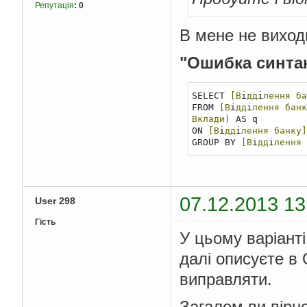
Репутація
:
0
В мене не виход
"Ошибка синтак
SELECT 
[В
i
дд
i
лення
ба
FROM 
[В
i
дд
i
лення
банк
Вклади)
 AS q

ON 
[В
i
дд
i
лення
банку]
GROUP BY 
[В
i
дд
i
лення
07.12.2013 13
User 298
Гість
У цьому варіанті
далі описуєте в 
виправляти.
Загалом ви вірн