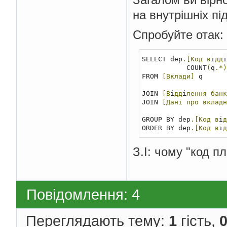
на внутрішніх пі
Спробуйте отак:
SELECT dep
.[Код
в
i
дд
i
           COUNT
(
q
.*)
FROM 
[Вклади]
 q

JOIN 
[В
i
дд
i
лення
банк
JOIN 
[Дані
про
вкладн
GROUP BY dep
.[Код
в
i
д
ORDER BY dep
.[Код
в
i
д
З.І: чому "код п
Повідомлення: 4
Переглядають тему:
1
гість,