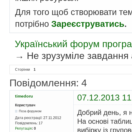
Для того щоб створювати те
потрібно
Зареєструватись
.
Український форум програ
→
Не зрузуміле завдання
Сторінки
1
Повідомлення: 4
07.12.2013 11
timedoru
Користувач
Добрий день, я 
Поза форумом
Дата реєстрації:
27.11.2012
На основі табли
Повідомлень:
17
вибірку із групо
Репутація
:
0