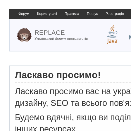
Форум
Користувачі
Правила
Пошук
Реєстрація
REPLACE
Український форум програмістів
Ласкаво просимо!
Ласкаво просимо вас на укр
дизайну, SEO та всього пов'я
Будемо вдячні, якщо ви поді
інших ресурсах.