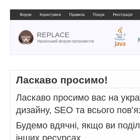
Форум
Користувачі
Правила
Пошук
Реєстрація
REPLACE
Український форум програмістів
Ласкаво просимо!
Ласкаво просимо вас на укр
дизайну, SEO та всього пов'я
Будемо вдячні, якщо ви поді
інших ресурсах.