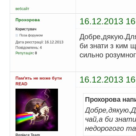
вебсайт
16.12.2013 16
Прохорова
Користувач
Добре,дякую.Для
Поза форумом
Дата реєстрації:
16.12.2013
би знати з ким 
Повідомлень:
4
сильно розумно
Репутація
:
0
16.12.2013 16
Пам'ять не може бути
READ
Прохорова нап
Добре,дякую.Д
чай,а би знат
недорогого та
Replace Team