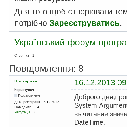
Для того щоб створювати те
потрібно
Зареєструватись
.
Український форум програ
Сторінки
1
Повідомлення: 8
16.12.2013 09
Прохорова
Користувач
Доброго дня,про
Поза форумом
Дата реєстрації:
16.12.2013
System.Argumen
Повідомлень:
4
вычитание знач
Репутація
:
0
DateTime.