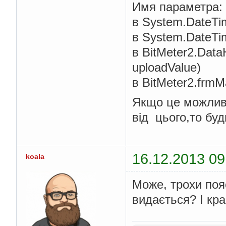
Имя параметра: 
в System.DateTim
в System.DateTim
в BitMeter2.Data
uploadValue)
в BitMeter2.frmM
Якщо це можливо
від цього,то бу
16.12.2013 09
koala
Може, трохи поя
видається? І кр