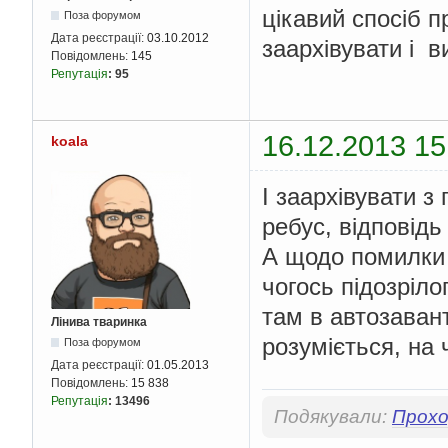
цікавий спосіб 
Поза форумом
Дата реєстрації:
03.10.2012
заархівувати і 
Повідомлень:
145
Репутація
:
95
16.12.2013 15
koala
І заархівувати 
ребус, відповідь
А щодо помилки 
чогось підозріло
там в автозавант
Лінива тваринка
розуміється, на
Поза форумом
Дата реєстрації:
01.05.2013
Повідомлень:
15 838
Репутація
:
13496
Подякували:
Прохо