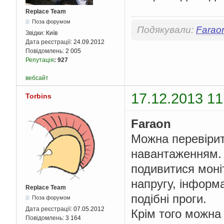
Replace Team
Поза форумом
Подякували:
Farao
Звідки:
Київ
Дата реєстрації:
24.09.2012
Повідомлень:
2 005
Репутація
:
927
вебсайт
17.12.2013 11
Torbins
Faraon
Можна перевірит
навантаженням. 
подивитися моні
напругу, інформа
Replace Team
подібні проги.
Поза форумом
Дата реєстрації:
07.05.2012
Крім того можна
Повідомлень:
3 164