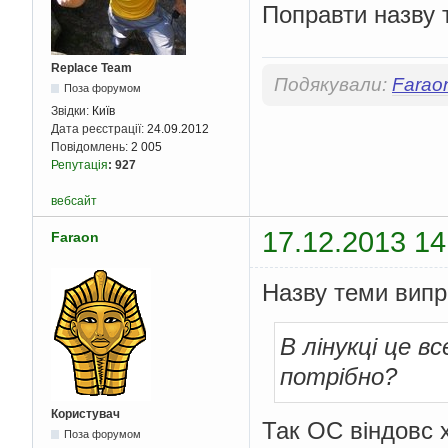
Поправти назву т
Replace Team
Подякували:
Farao
Поза форумом
Звідки:
Київ
Дата реєстрації:
24.09.2012
Повідомлень:
2 005
Репутація
:
927
вебсайт
17.12.2013 14
Faraon
Назву теми випр
В лінукці це в
потрібно?
Користувач
Так ОС віндовс 
Поза форумом