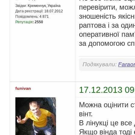
перевірити, мож
Звідки:
Кременчук, Україна
Дата реєстрації:
18.07.2012
зношеність якісн
Повідомлень:
4 871
Репутація
:
2550
раптова і за од
оперативної пам
за допомогою сп
Подякували:
Farao
17.12.2013 09
funivan
Можна оцінити с
вінт.
В лінукці це все
Якщо вінда тоді