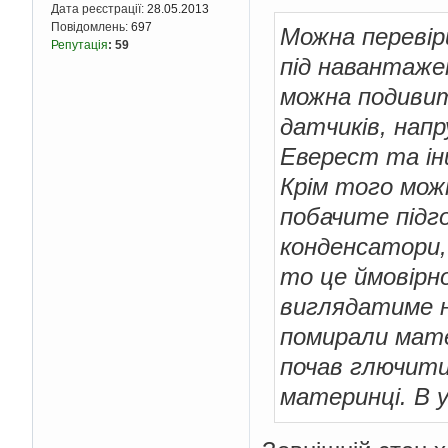
Дата реєстрації:
28.05.2013
Повідомлень:
697
Можна перевір
Репутація
:
59
під навантаже
можна подивит
датчиків, напр
Еверест та інш
Крім того мож
побачите підго
конденсатори,
то це ймовірно
виглядатиме н
помирали мате
почав глючити
материнці. В у