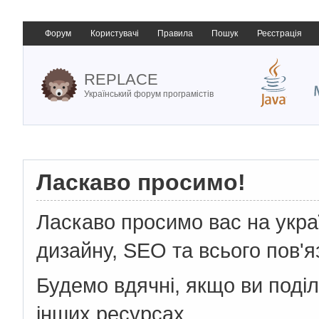
Форум
Користувачі
Правила
Пошук
Реєстрація
REPLACE
Український форум програмістів
Ласкаво просимо!
Ласкаво просимо вас на укр
дизайну, SEO та всього пов'я
Будемо вдячні, якщо ви поді
інших ресурсах.