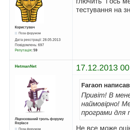
глючить і ось ме
тестування на з
Користувач
Поза форумом
Дата реєстрації:
28.05.2013
Повідомлень:
697
Репутація
:
59
17.12.2013 00
HetmanNet
Faraon написав
Привіт! В мен
наймовірно! Ме
програми для 
Ліцензований троль форуму
Replace
Не все може оці
Поза форумом