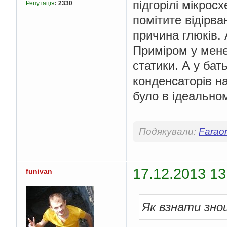
підгорілі мікрос
Репутація
:
2330
помітите відірва
причина глюків.
Приміром у мене
статики. А у ба
конденсаторів на
було в ідеальном
Подякували:
Farao
17.12.2013 13
funivan
Як взнати зно