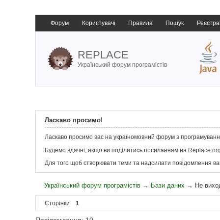
Форум
Користувачі
Правила
Пошук
Реєстра
REPLACE
Український форум програмістів
Ласкаво просимо!
Ласкаво просимо вас на україномовний форум з програмування
Будемо вдячні, якщо ви поділитись посиланням на Replace.org
Для того щоб створювати теми та надсилати повідомлення в
Український форум програмістів
→
Бази даних
→
Не вихо
Сторінки
1