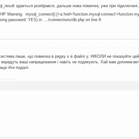
ql_result здаеться розібрався, дальше нова помилка, уже при підключені
PHP Warning: mysql_connect() [<a href='function.mysql-connect'>function.my
sing password: YES) in ..../connections/db.php on line 8
истема пише, що помилка в рядку x в файлі y, НІКОЛИ не показуйте цей 
м вкрадуть ваші напрацювання і навіть не подякують. Хай вам допомагают
аще йти подалі.