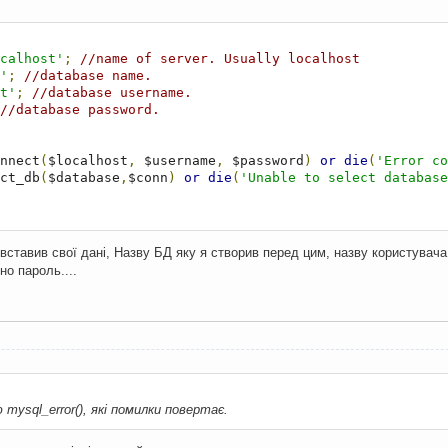
calhost'
;
//name of server. Usually localhost
'
;
//database name.
t'
;
//database username.
//database password.
  
nnect
(
$localhost
,
 $username
,
 $password
)
or
die
(
'Error co
ct_db
(
$database
,
$conn
)
or
die
(
'Unable to select database
 вставив свої дані, Назву БД яку я створив перед цим, назву користувача
но пароль....
mysql_error(), які помилки повертає.