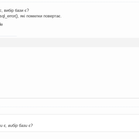
, вибір бази є?
l_error(), які помилки повертає.
de
и є, вибір бази є?