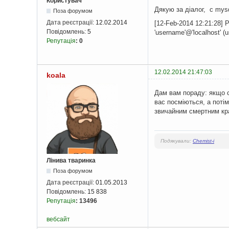
Користувач
Дякую за діалог, с mys
Поза форумом
Дата реєстрації:
12.02.2014
[12-Feb-2014 12:21:28] 
Повідомлень:
5
'username'@'localhost' (u
Репутація
:
0
12.02.2014 21:47:03
koala
Дам вам пораду: якщо с
вас посміються, а поті
звичайним смертним кр
Подякували:
Chemist-i
Лінива тваринка
Поза форумом
Дата реєстрації:
01.05.2013
Повідомлень:
15 838
Репутація
:
13496
вебсайт