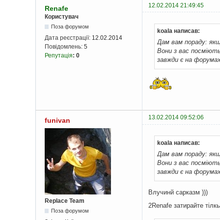
12.02.2014 21:49:45
Renafe
Користувач
Поза форумом
koala написав:
Дата реєстрації:
12.02.2014
Дам вам пораду: якщ
Повідомлень:
5
Вони з вас посміют
Репутація
:
0
завжди є на форума
13.02.2014 09:52:06
funivan
koala написав:
Дам вам пораду: якщ
Вони з вас посміют
завжди є на форума
Влучинй сарказм )))
Replace Team
2Renafe затирайте тілк
Поза форумом