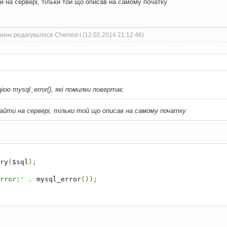
и на сервері, тільки той що описав на самому початку
ннє редагувалося Chemist-i (12.02.2014 21:12:46)
:
єю mysql_error(), які помилки повертає.
найти на сервері, тільки той що описав на самому початку
ry
(
$sql
);
rror:'
.
 mysql_error
());