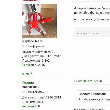
А підключення до бази є
почитайте функцією mysq
п.с. Беріть код у тег co
Подякували:
koala
Replace Team
Поза форумом
Звідки:
world wide web
Дата реєстрації:
31.10.2012
Повідомлень:
3 802
Репутація
:
2396
вебсайт
12.02.2014 20:53:16
Renafe
Користувач
Поза форумом
Chemist-i написав:
Дата реєстрації:
12.02.2014
А підключення до баз
Повідомлень:
5
Репутація
:
0
Не зовсім розумію=))