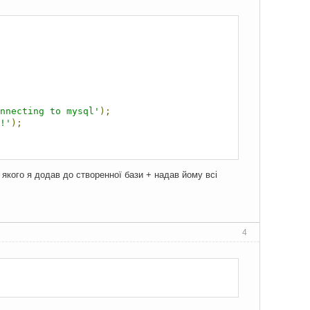
nnecting to mysql'
);
!'
);
 якого я додав до створенної бази + надав йому всі
4