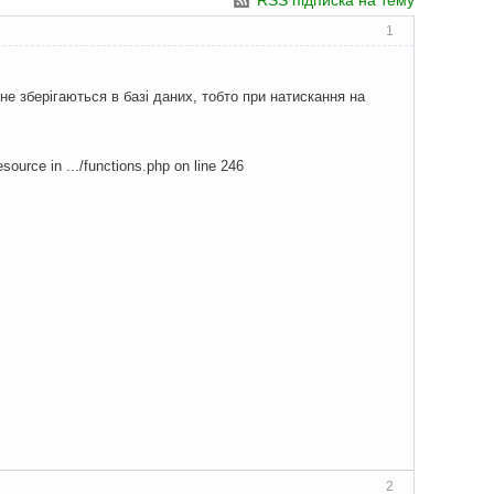
RSS підписка на тему
1
не зберігаються в базі даних, тобто при натискання на
ource in .../functions.php on line 246
2