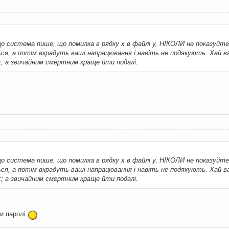
о система пише, що помилка в рядку x в файлі y, НІКОЛИ не показуйте
ься, а потім вкрадуть ваші напрацювання і навіть не подякують. Хай 
х; а звичайним смертним краще йти подалі.
о система пише, що помилка в рядку x в файлі y, НІКОЛИ не показуйте
ься, а потім вкрадуть ваші напрацювання і навіть не подякують. Хай 
х; а звичайним смертним краще йти подалі.
ьи паролі