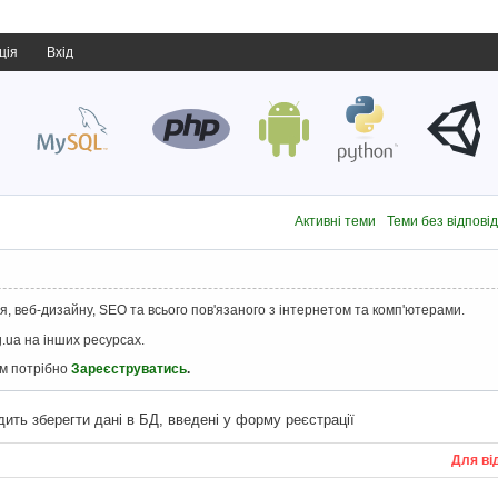
ція
Вхід
Активні теми
Теми без відпові
, веб-дизайну, SEO та всього пов'язаного з інтернетом та комп'ютерами.
.ua на інших ресурсах.
ам потрібно
Зареєструватись
.
дить зберегти дані в БД, введені у форму реєстрації
Для ві