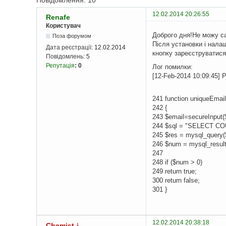
Повідомлення: 10
12.02.2014 20:26:55
Renafe
Користувач
Доброго дня!Не можу сам
Поза форумом
Після установки і налаш
Дата реєстрації:
12.02.2014
кнопку зареєструватися
Повідомлень:
5
Репутація
:
0
Лог помилки:
[12-Feb-2014 10:09:45] P
241 function uniqueEmail
242 {
243 $email=secureInput(
244 $sql = "SELECT COU
245 $res = mysql_query($
246 $num = mysql_resul
247
248 if ($num > 0)
249 return true;
300 return false;
301 }
12.02.2014 20:38:18
Chemist-i