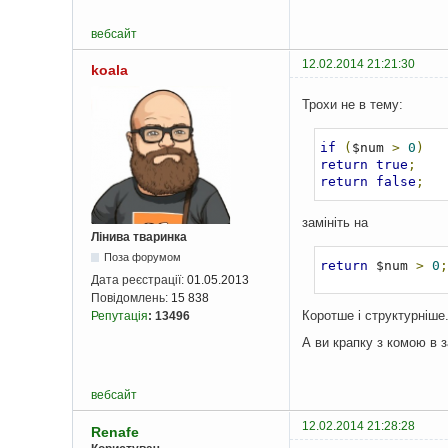
вебсайт
12.02.2014 21:21:30
koala
Трохи не в тему:
if
(
$num 
>
0
)
return
true
;
return
false
;
замініть на
Лінива тваринка
Поза форумом
return
 $num 
>
0
;
Дата реєстрації:
01.05.2013
Повідомлень:
15 838
Коротше і структурніше
Репутація
:
13496
А ви крапку з комою в з
вебсайт
12.02.2014 21:28:28
Renafe