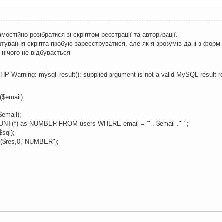
остійно розібратися зі скріптом реєстрації та авторизації.
тування скріпта пробую зареєструватися, але як я зрозумів дані з форм 
 нічого не відбувається
HP Warning: mysql_result(): supplied argument is not a valid MySQL result res
($email)
$email);
NT(*) as NUMBER FROM users WHERE email = '" . $email ."' ";
sql);
t($res,0,"NUMBER");