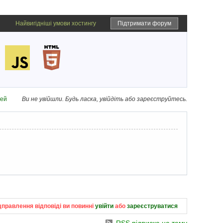
Найвигідніші умови хостингу
Підтримати форум
дей
Ви не увійшли.
Будь ласка, увійдіть або зареєструйтесь.
дправлення відповіді ви повинні
увійти
або
зареєструватися