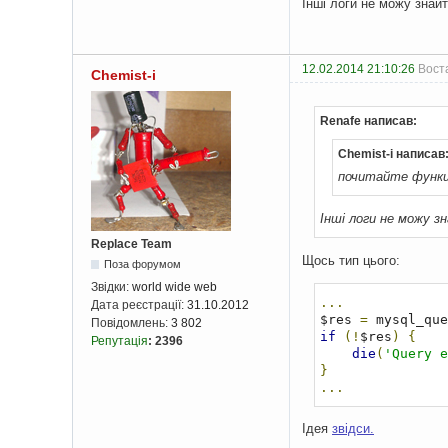
Інші логи не можу знайт
12.02.2014 21:10:26
Воста
Chemist-i
Renafe написав:
Chemist-i написав
почитайте функці
Інші логи не можу з
Replace Team
Щось тип цього:
Поза форумом
Звідки:
world wide web
...
Дата реєстрації:
31.10.2012
$res 
=
 mysql_que
Повідомлень:
3 802
if
(!
$res
)
{
Репутація
:
2396
die
(
'Query e
}
...
Ідея
звідси.