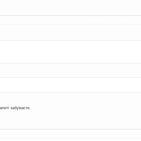
.
апиті забуваєте.