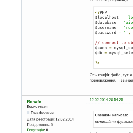
<?
PHP

$localhost 
=
'lo
$database 
=
'aio
$username 
=
'roo
$password 
=
''
;
// connect to db
$conn 
=
 mysql_co
$db 
=
 mysql_sele
?>
Ось конфіг файл, тут я
повноваження, і звичай
12.02.2014 20:54:25
Renafe
Користувач
Поза форумом
Chemist-i написав:
Дата реєстрації:
12.02.2014
почитайте функцією 
Повідомлень:
5
Репутація
:
0