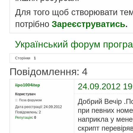
Для того щоб створювати те
потрібно
Зареєструватись
.
Український форум програ
Сторінки
1
Повідомлення: 4
24.09.2012 19
iipo1004itep
Користувач
Добрий Вечір .П
Поза форумом
Дата реєстрації:
24.09.2012
при певних номе
Повідомлень:
2
наприкла у мене 
Репутація
:
0
скрипт перевіряв