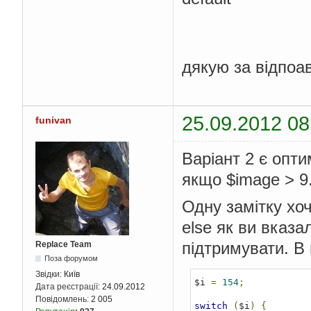
дякую за відпоа
25.09.2012 08
funivan
Варіант 2 є опт
якщо $image > 9
Одну замітку хоч
else як ви вказ
підтримувати. В
Replace Team
Поза форумом
Звідки:
Київ
$i 
=
154
;
Дата реєстрації:
24.09.2012
Повідомлень:
2 005
switch
(
$i
)
{