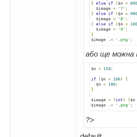
}
else
if
(
$n 
<
80
  $image 
=
'7'
;
}
else
if
(
$n 
<
90
  $image 
=
'8'
;
}
else
if
(
$n 
<
10
  $image 
=
'9'
;
}
$image 
.=
'.png'
;
або ще можна 
$n 
=
150
;
if
(
$n 
<
100
)
{
  $n 
=
100
;
}
$image 
=
(
int
)
(
$n
$image 
.=
'.png'
;
?>
default