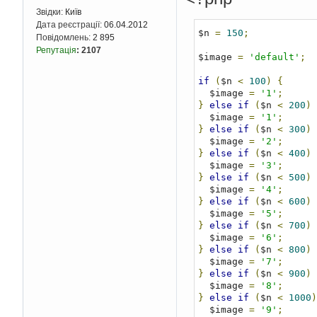
Звідки:
Київ
Дата реєстрації:
06.04.2012
$n 
=
150
;
Повідомлень:
2 895
Репутація
:
2107
$image 
=
'default'
;
if
(
$n 
<
100
)
{
  $image 
=
'1'
;
}
else
if
(
$n 
<
200
)
  $image 
=
'1'
;
}
else
if
(
$n 
<
300
)
  $image 
=
'2'
;
}
else
if
(
$n 
<
400
)
  $image 
=
'3'
;
}
else
if
(
$n 
<
500
)
  $image 
=
'4'
;
}
else
if
(
$n 
<
600
)
  $image 
=
'5'
;
}
else
if
(
$n 
<
700
)
  $image 
=
'6'
;
}
else
if
(
$n 
<
800
)
  $image 
=
'7'
;
}
else
if
(
$n 
<
900
)
  $image 
=
'8'
;
}
else
if
(
$n 
<
1000
)
  $image 
=
'9'
;