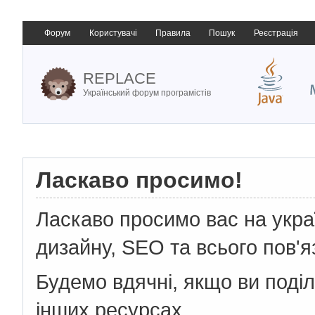
Форум
Користувачі
Правила
Пошук
Реєстрація
REPLACE
Український форум програмістів
Ласкаво просимо!
Ласкаво просимо вас на укр
дизайну, SEO та всього пов'я
Будемо вдячні, якщо ви поді
інших ресурсах.