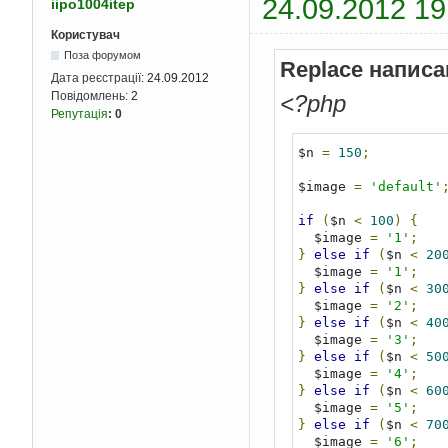
24.09.2012 19
iipo1004itep
Користувач
Поза форумом
Replace написа
Дата реєстрації:
24.09.2012
Повідомлень:
2
<?php
Репутація
:
0
$n 
=
150
;
$image 
=
'default'
if
(
$n 
<
100
)
{
  $image 
=
'1'
;
}
else
if
(
$n 
<
20
  $image 
=
'1'
;
}
else
if
(
$n 
<
30
  $image 
=
'2'
;
}
else
if
(
$n 
<
40
  $image 
=
'3'
;
}
else
if
(
$n 
<
50
  $image 
=
'4'
;
}
else
if
(
$n 
<
60
  $image 
=
'5'
;
}
else
if
(
$n 
<
70
  $image 
=
'6'
;