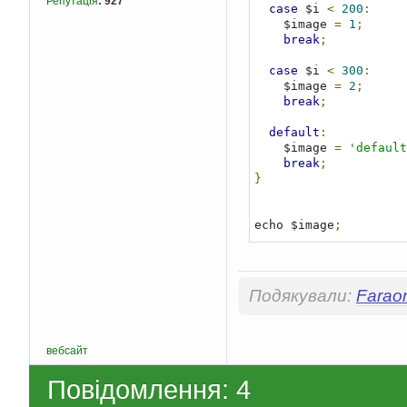
Репутація
:
927
case
 $i 
<
200
:
    $image 
=
1
;
break
;
case
 $i 
<
300
:
    $image 
=
2
;
break
;
default
:
    $image 
=
'default
break
;
}
echo $image
;
Подякували:
Farao
вебсайт
Повідомлення: 4