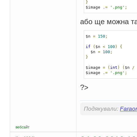
}
$image 
.=
'.png'
;
або ще можна та
$n 
=
150
;
if
(
$n 
<
100
)
{
  $n 
=
100
;
}
$image 
=
(
int
)
(
$n 
/
$image 
.=
'.png'
;
?>
Подякували:
Farao
вебсайт