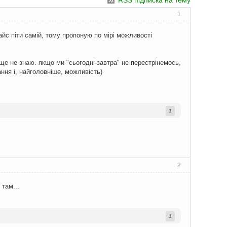
RSS підписка на тему
1
айс піти самій, тому пропоную по мірі можливості
я ще не знаю. якщо ми "сьогодні-завтра" не перестрінемось,
ння і, найголовніше, можливість)
1
2
 там...
1