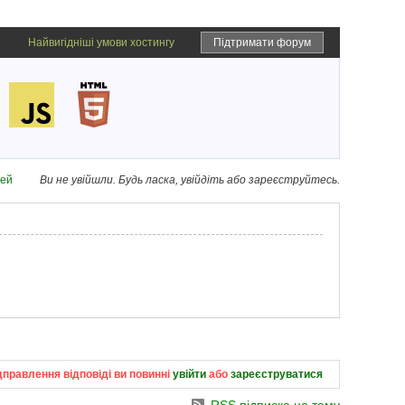
Найвигідніші умови хостингу
Підтримати форум
дей
Ви не увійшли.
Будь ласка, увійдіть або зареєструйтесь.
дправлення відповіді ви повинні
увійти
або
зареєструватися