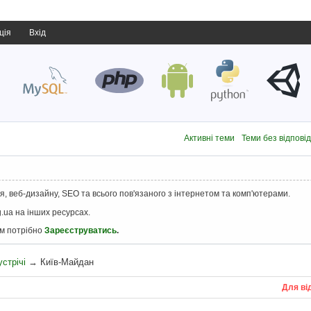
ція
Вхід
Активні теми
Теми без відпові
, веб-дизайну, SEO та всього пов'язаного з інтернетом та комп'ютерами.
.ua на інших ресурсах.
ам потрібно
Зареєструватись
.
устрічі
→
Київ-Майдан
Для ві