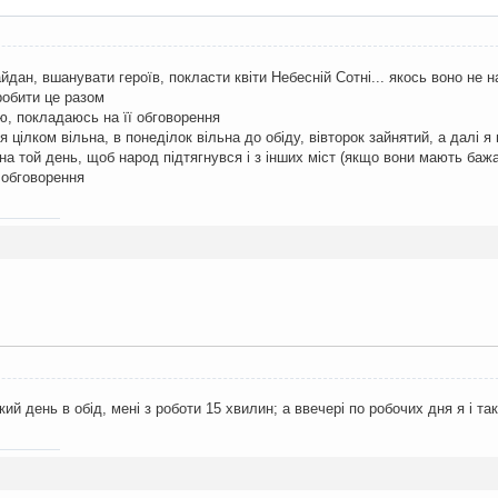
йдан, вшанувати героїв, покласти квіти Небесній Сотні... якось воно не н
робити це разом
ю, покладаюсь на її обговорення
 цілком вільна, в понеділок вільна до обіду, вівторок зайнятий, а далі 
а той день, щоб народ підтягнувся і з інших міст (якщо вони мають бажа
 обговорення
ий день в обід, мені з роботи 15 хвилин; а ввечері по робочих дня я і так