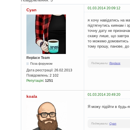
Повідомлення: 5
01.03.2014 20:09:12
Cyan
я хочу навідатись на ма
підтягнутись киянам і з
точну дату не признача
скажу лише, що завтра я
то можемо домовитись н
тому прошу, панове, до
Replace Team
Подякували:
Replace
Поза форумом
Дата реєстрації:
26.02.2013
Повідомлень:
2 102
Репутація
:
1251
01.03.2014 20:49:20
koala
Я можу підійти в будь-як
Подякували:
Cyan