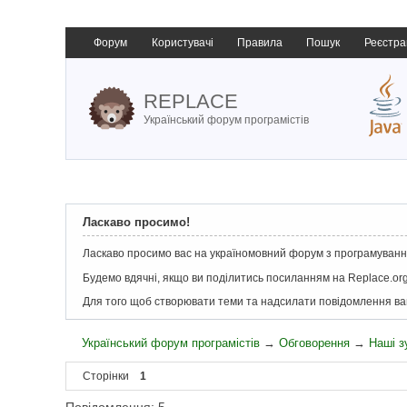
Форум
Користувачі
Правила
Пошук
Реєстра
REPLACE
Український форум програмістів
Ласкаво просимо!
Ласкаво просимо вас на україномовний форум з програмування
Будемо вдячні, якщо ви поділитись посиланням на Replace.org
Для того щоб створювати теми та надсилати повідомлення в
Український форум програмістів
→
Обговорення
→
Наші з
Сторінки
1