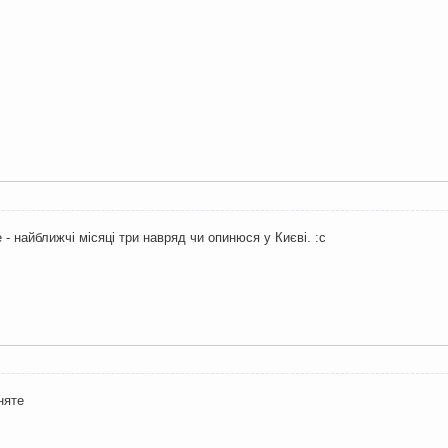
е - найближчі місяці три навряд чи опинюся у Києві. :с
няте