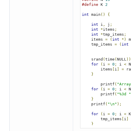
#define
 K 
2
int
 main
()
{
int
 i
,
 j
;
int
*
items
;
int
*
tmp_items
;
    items 
=
(
int
*)
 m
    tmp_items 
=
(
int
    srand
(
time
(
NULL
))
for
(
i 
=
0
;
 i 
<
 N
        items
[
i
]
=
 ra
}
        printf
(
"Array
for
(
i 
=
0
;
 i 
<
 N
        printf
(
"%3d "
}
    printf
(
"\n"
);
for
(
i 
=
0
;
 i 
<
 K
        tmp_items
[
i
]
}