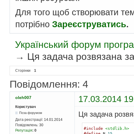
Для того щоб створювати те
потрібно
Зареєструватись
.
Український форум програ
→
Ця задача розвязана за
Сторінки
1
Повідомлення: 4
17.03.2014 19
oleh007
Користувач
Ця задача розвя
Поза форумом
Дата реєстрації:
14.01.2014
Повідомлень:
30
#include
<stdlib.h>
Репутація
:
0
#define
 N 
15