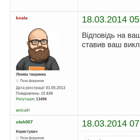
for
(
i 
=
0
;
 i 
<
 N
        items
[
N 
-
 i 
-
}
18.03.2014 05
koala
for
(
i 
=
0
;
 i 
<
 K
        items
[
i
]
=
 tm
Відповідь на ваш
}
ставив ваш викла
    printf
(
"Result:\n
for
(
i 
=
0
;
 i 
<
 N
        printf
(
"%3d "
}
    printf
(
"\n"
);
Лінива тваринка
    free
(
items
);
Поза форумом
    free
(
tmp_items
);
Дата реєстрації:
01.05.2013
return
0
;
Повідомлень:
15 838
}
Репутація
:
13496
вебсайт
18.03.2014 07
oleh007
Користувач
Поза форумом