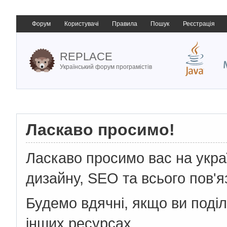
Форум
Користувачі
Правила
Пошук
Реєстрація
REPLACE
Український форум програмістів
Ласкаво просимо!
Ласкаво просимо вас на укр
дизайну, SEO та всього пов'я
Будемо вдячні, якщо ви поді
інших ресурсах.