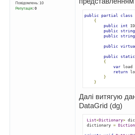
представленням 
Повідомлень:
10
Репутація
:
0
public
partial
class
{
public
int
 ID
public
string
public
string
public
virtua
public
static
{
var
 load 
return
 lo
}
}
Далі витягую дан
DataGrid (dg)
List
<
Dictionary
>
 dic
 dictionary 
=
Diction