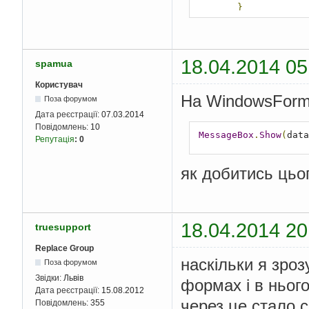
}
private
void
{
18.04.2014 05
spamua
List
<dyna
new
{
Id
=
2
,
Name
=
"
Користувач
            dg
.
ItemsS
На WindowsForm
Поза форумом
quantity 
=
 i
.
q
});
            dg
.
Column
Дата реєстрації:
07.03.2014
            dg
.
Column
Повідомлень:
10
MessageBox
.
Show
(
data
Репутація
:
0
            dg2
.
Items
i
.
Name
,
Quantity
=
 i
.
як добитись цьо
}
private
void
 
DataGridAutoGeneratin
{
18.04.2014 20
truesupport
string
 di
if
(!
stri
Replace Group
{
наскільки я зроз
Поза форумом
                e
.
Col
}
Звідки:
Львів
формах і в нього
}
Дата реєстрації:
15.08.2012
через це стало с
Повідомлень:
355