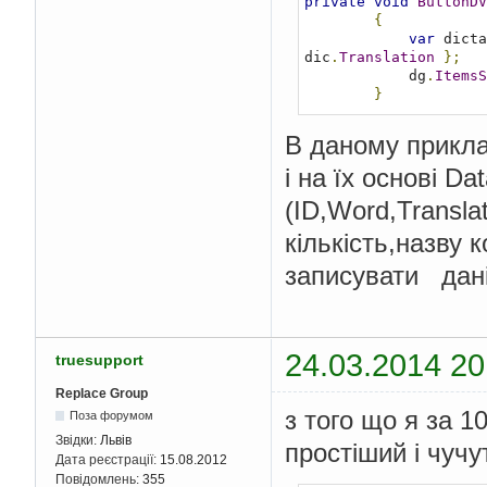
private
void
ButtonDV
{
var
 dicta
dic
.
Translation
};
            dg
.
ItemsS
}
В даному приклад
і на їх основі D
(ID,Word,Transla
кількість,назву 
записувати дан
24.03.2014 20
truesupport
Replace Group
з того що я за 1
Поза форумом
Звідки:
Львів
простіший і чуч
Дата реєстрації:
15.08.2012
Повідомлень:
355