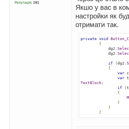
public
static
Репутація
:
191
Якшо у вас в комі
{
настройки як бу
PropertyD
if
(
pd 
!=
отримати так.
{
// Ch
accordingly
private
void
Button_C
Displ
{
pd
.
Attributes
[
typeof
(
            dg2
.
Selec
if
(
d
            dg2
.
Selec
{
r
if
(
dg2
.
S
}
{
var
 c
}
var
 t
else
TextBlock
;
{
if
(
t
Prope
{
if
(
p
M
{
}
/
}
accordingly
}
O
pi
.
GetCustomAttribute
f
{