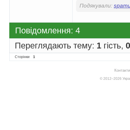
Подякували:
spam
DisplayNameAttribute
;
DisplayNameAttribute
.
Повідомлення: 4
}
Переглядають тему:
1
гість,
}
}
return
nu
Сторінки
1
}
}
Контакти
© 2012–2026 Украї