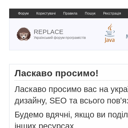
Форум
Користувачі
Правила
Пошук
Реєстрація
REPLACE
Український форум програмістів
Ласкаво просимо!
Ласкаво просимо вас на укр
дизайну, SEO та всього пов'я
Будемо вдячні, якщо ви поді
інших ресурсах.