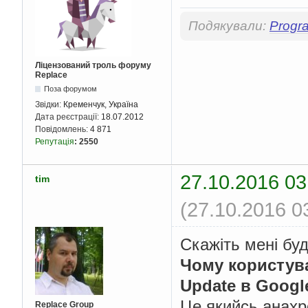
Подякували:
Progr
Ліцензований троль форуму
Replace
Поза форумом
Звідки:
Кременчук, Україна
Дата реєстрації:
18.07.2012
Повідомлень:
4 871
Репутація
:
2550
27.10.2016 03
tim
(27.10.2016 0
Скажіть мені буд
Чому користува
Update в Googl
Це якийсь анахро
Replace Group