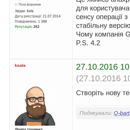
Поза форумом
для користувача
Звідки:
Київ
сенсу операції 
Дата реєстрації:
21.07.2014
Повідомлень:
1 388
стабільну версію
Репутація
:
262
Чому компанія G
P.S. 4.2
27.10.2016 10
koala
(27.10.2016 1
Створіть нову те
Подякували:
Q-bart
Лінива тваринка