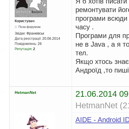
Я б хотів писати
ремонтувати його
програми всюди 
Користувач
часу .
Поза форумом
Звідки:
Франківськ
Програми для пр
Дата реєстрації:
20.06.2014
не в Java , а я 
Повідомлень:
26
Репутація
:
2
тел.
Якщо хтось знає
Андроїд ,то пиші
21.06.2014 09
HetmanNet
HetmanNet (21
AIDE - Android I