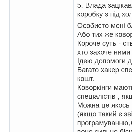
5. Влада заціка
коробку з під х
Особисто мені б
Або тих же ковор
Короче суть - ст
хто захоче ними 
Ідею допомоги д
Багато хакер спе
кошт.
Коворкінги мают
спеціалістів , як
Можна це якось п
(якщо такий є зв
програмуванню,л
воно сильно біси