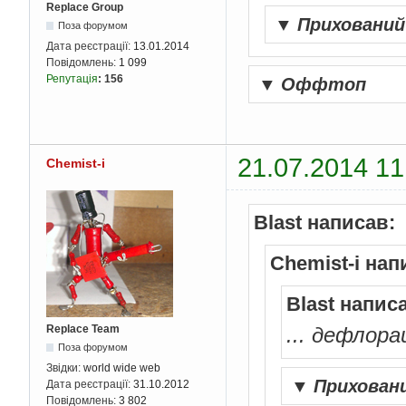
Replace Group
▼
Приховани
Поза форумом
Дата реєстрації:
13.01.2014
Повідомлень:
1 099
Репутація
:
156
▼
Оффтоп
21.07.2014 11
Chemist-i
Blast написав:
Chemist-i нап
Blast напис
Replace Team
... дефлорац
Поза форумом
Звідки:
world wide web
▼
Прихован
Дата реєстрації:
31.10.2012
Повідомлень:
3 802