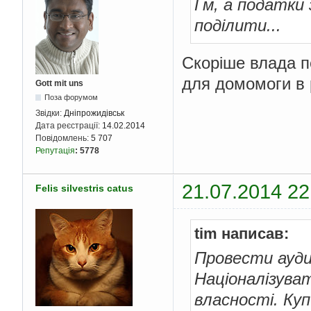
Гм, а податки
поділити...
Скоріше влада п
для домомоги в 
Gott mit uns
Поза форумом
Звідки:
Дніпрожидівськ
Дата реєстрації:
14.02.2014
Повідомлень:
5 707
Репутація
:
5778
21.07.2014 22
Felis silvestris catus
tim написав:
Провести ауди
Націоналізуват
власності. Куп