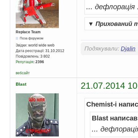
... дефлорація .
▼
Прихований 
Replace Team
Поза форумом
Звідки:
world wide web
Подякували:
Djalin
Дата реєстрації:
31.10.2012
Повідомлень:
3 802
Репутація
:
2396
вебсайт
21.07.2014 10
Blast
Chemist-i напи
Blast написав
... дефлорація