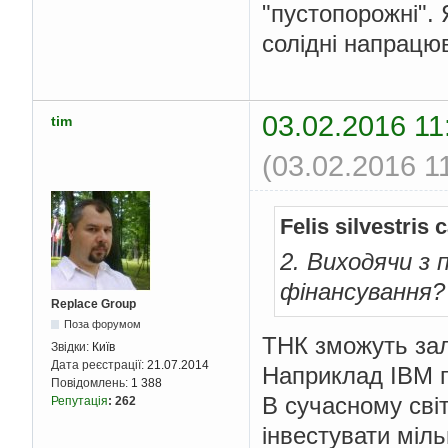
"пустопорожні".
солідні напрацю
03.02.2016 11
tim
(03.02.2016 1
Felis silvestris
2. Виходячи з
фінансування?
Replace Group
Поза форумом
ТНК зможуть зал
Звідки:
Київ
Дата реєстрації:
21.07.2014
Наприклад IBM 
Повідомлень:
1 388
В сучасному світ
Репутація
:
262
інвестувати міль