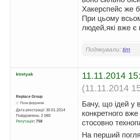
Хакерспейс же бу
При цьому всьом
людей,які вже є 
Подякували:
tim
11.11.2014 15
ktretyak
(11.11.2014 1
Replace Group
Бачу, що ідей у 
Поза форумом
Дата реєстрації:
30.01.2014
конкретного вже
Повідомлень:
2 080
стосовно технопа
Репутація
:
758
На перший погляд