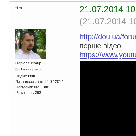
21.07.2014 10
tim
(21.07.2014 1
http://dou.ua/for
перше відео
https://www.you
Replace Group
Поза форумом
Звідки:
Київ
Дата реєстрації:
21.07.2014
Повідомлень:
1 388
Репутація
:
262