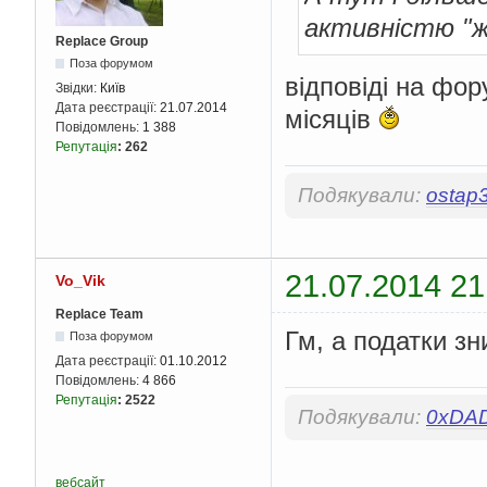
активністю "ж
Replace Group
Поза форумом
відповіді на фор
Звідки:
Київ
Дата реєстрації:
21.07.2014
місяців
Повідомлень:
1 388
Репутація
:
262
Подякували:
ostap
21.07.2014 21
Vo_Vik
Replace Team
Гм, а податки зн
Поза форумом
Дата реєстрації:
01.10.2012
Повідомлень:
4 866
Репутація
:
2522
Подякували:
0xDA
вебсайт