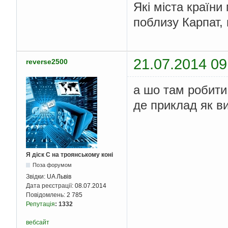
Які міста країни
поблизу Карпат, 
21.07.2014 09
reverse2500
а шо там робити
де приклад як в
Я діск С на троянському коні
Поза форумом
Звідки:
UA Львів
Дата реєстрації:
08.07.2014
Повідомлень:
2 785
Репутація
:
1332
вебсайт