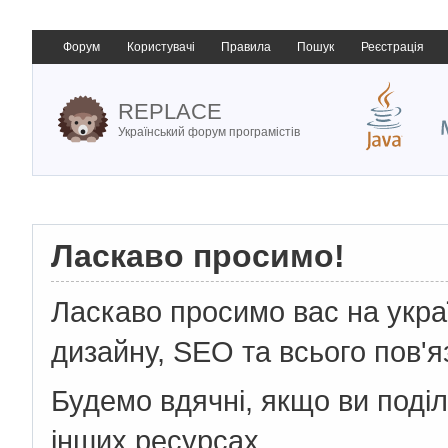
Форум
Користувачі
Правила
Пошук
Реєстрація
REPLACE
Український форум програмістів
Ласкаво просимо!
Ласкаво просимо вас на укр
дизайну, SEO та всього пов'я
Будемо вдячні, якщо ви поді
інших ресурсах.