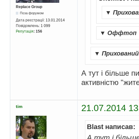
Replace Group
▼
Прихов
Поза форумом
Дата реєстрації:
13.01.2014
Повідомлень:
1 099
Репутація
:
156
▼
Оффтоп
▼
Приховани
А тут і більше пи
активністю "жите
21.07.2014 13
tim
Blast написав:
А тут і більше