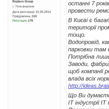
Replace Group
останні 7 рокі
Поза форумом
провести ремо
Дата реєстрації:
31.05.2014
Повідомлень:
698
В Києві є баг
Репутація
:
176
території про
тощо.
Водопровід, ка
парковки там є
Потрібна лиш
Заводи, фабри
щоб компанії р
влада всіх нор
http://ideas.br
Що Ви думаєте 
ІТ індустрії І