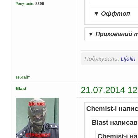
Репутація
:
2396
▼
Оффтоп
▼
Прихований 
Подякували:
Djalin
вебсайт
21.07.2014 12
Blast
Chemist-i напи
Blast написав
Chemist-i н