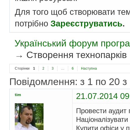
Для того щоб створювати те
потрібно
Зареєструватись
.
Український форум програ
→
Створення технопарків
Сторінки
1
2
3
…
6
Наступна
Повідомлення: з 1 по 20 з
21.07.2014 09
tim
Провести аудит 
Націоналізувати 
Купити офіси у п