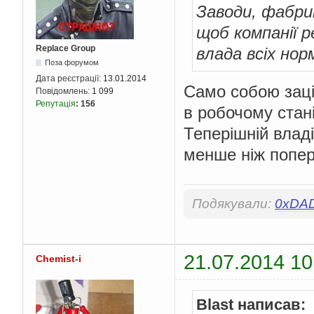
Заводи, фабри
щоб компанії р
Replace Group
влада всіх нор
Поза форумом
Дата реєстрації:
13.01.2014
Само собою зацік
Повідомлень:
1 099
Репутація
:
156
в робочому стані
Теперішній владі
менше ніж попере
Подякували:
0xDA
21.07.2014 10
Chemist-i
Blast написав: