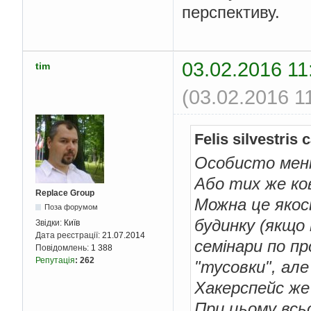
перспективу.
03.02.2016 11
tim
(03.02.2016 1
Felis silvestris
Особисто мені 
Або тих же ков
Replace Group
Можна це якось
Поза форумом
будинку (якщо 
Звідки:
Київ
Дата реєстрації:
21.07.2014
семінари по п
Повідомлень:
1 388
Репутація
:
262
"тусовки", але
Хакерспейс же 
При цьому всьо