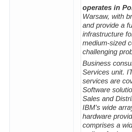
operates in Po
Warsaw, with b
and provide a fu
infrastructure f
medium-sized c
challenging pro
Business consul
Services unit. I
services are co
Software soluti
Sales and Distri
IBM’s wide arra
hardware provid
comprises a wide