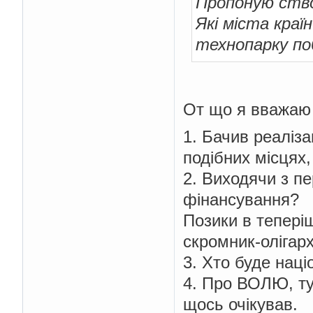
Пропоную ство
Які міста кра
технопарку по
От що я вважаю
1. Бачив реаліз
подібних місцях
2. Виходячи з пе
фінансування?
Позики в теперіш
скромник-олігарх
3. Хто буде наці
4. Про ВОЛЮ, тут
щось очікував.