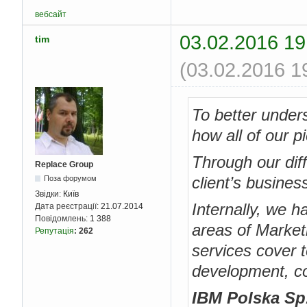
вебсайт
03.02.2016 19
tim
(03.02.2016 1
To better unders
how all of our pi
Through our diff
Replace Group
client’s busines
Поза форумом
Звідки:
Київ
Internally, we 
Дата реєстрації:
21.07.2014
Повідомлень:
1 388
areas of Market
Репутація
:
262
services cover 
development, con
IBM Polska Sp.