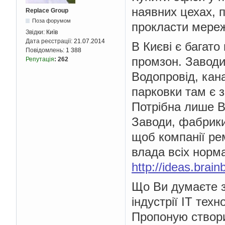
наявних цехах, 
Replace Group
Поза форумом
прокласти мереж
Звідки:
Київ
Дата реєстрації:
21.07.2014
В Києві є багато
Повідомлень:
1 388
промзон. Заводи
Репутація
:
262
Водопровід, кана
парковки там є з
Потрібна лише В
Заводи, фабрики
щоб компанії ре
влада всіх норма
http://ideas.brai
Що Ви думаєте з 
індустрії ІТ тех
Пропоную створит