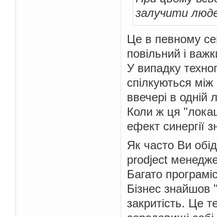
залучити людей
Це в певному се
повільний і важ
У випадку техноп
спілкуються між
ввечері в одній л
Коли ж ця "локац
ефект синергії з
Як часто Ви обід
prodject менедж
Багато програміс
Бізнес знайшов "
закритість. Це 