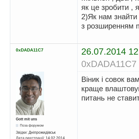
як це зробити , 
2)Як нам знайти
з розширенням 
26.07.2014 12
0xDADA11C7
0xDADA11C7 (
Віник і совок ва
краще влаштовуйт
питань не ставит
Gott mit uns
Поза форумом
Звідки:
Дніпрожидівськ
Дата реєстрації:
14.02.2014