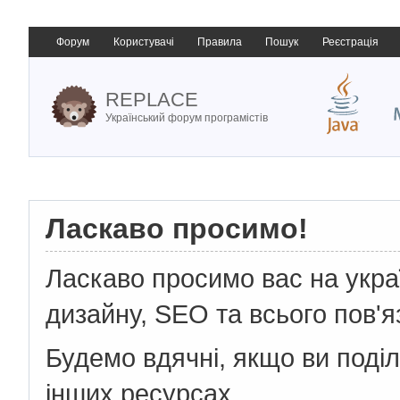
Форум
Користувачі
Правила
Пошук
Реєстрація
REPLACE
Український форум програмістів
Ласкаво просимо!
Ласкаво просимо вас на укр
дизайну, SEO та всього пов'я
Будемо вдячні, якщо ви поді
інших ресурсах.