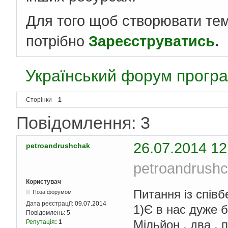
Для того щоб створювати те
потрібно
Зареєструватись
.
Український форум програ
Сторінки
1
Повідомлення: 3
26.07.2014 12
petroandrushchak
petroandrushc
Користувач
Питання із співбе
Поза форумом
Дата реєстрації:
09.07.2014
1)Є в нас дуже б
Повідомлень:
5
Мільйон , два , 
Репутація
:
1