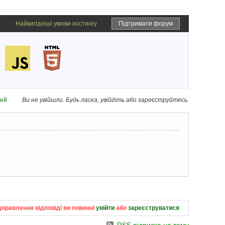
Найвигідніші умови хостингу
Підтримати форум
дей
Ви не увійшли.
Будь ласка, увійдіть або зареєструйтесь.
дправлення відповіді ви повинні
увійти
або
зареєструватися