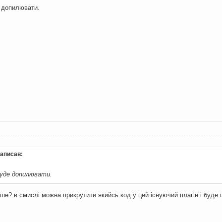
 допилювати.
 написав:
уде допилювати.
іше? в смислі можна прикрутити якийсь код у цей існуючий плагін і буде