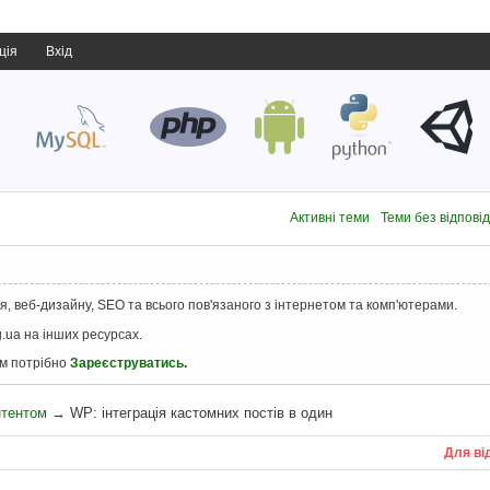
ція
Вхід
Активні теми
Теми без відпові
, веб-дизайну, SEO та всього пов'язаного з інтернетом та комп'ютерами.
.ua на інших ресурсах.
ам потрібно
Зареєструватись
.
нтентом
→
WP: інтеграція кастомних постів в один
Для ві