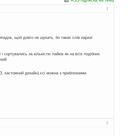
RSS підписка на тему
1
падок, щоб довго не шукать, бо таких слів наразі
і і сортувались за кількістю лайків як на всіх подібних
кий:
УЗ, кастомний дизайн).єсі можна з приблизними
2