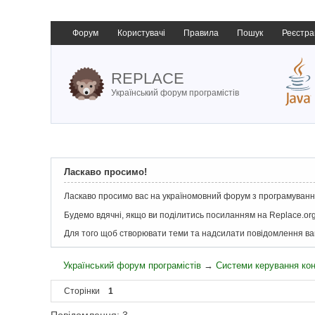
Форум
Користувачі
Правила
Пошук
Реєстра
REPLACE
Український форум програмістів
Ласкаво просимо!
Ласкаво просимо вас на україномовний форум з програмування
Будемо вдячні, якщо ви поділитись посиланням на Replace.org
Для того щоб створювати теми та надсилати повідомлення в
Український форум програмістів
→
Системи керування ко
Сторінки
1