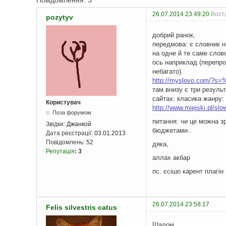
Повідомлення: 3
26.07.2014 23:49:20
Воста
pozytyv
добрий ранок,
передмова: є словник на
на одне й те саме слов
ось наприклад (перепро
небагато).
http://myslovo.com
там внизу є три результа
сайтах: класика жанру:
Користувач
http://www.miejski.pl/sl
Поза форумом
питання: чи це можна з
Звідки:
Джанкой
бюджетами..
Дата реєстрації:
03.01.2013
Повідомлень:
52
дяка,
Репутація
:
3
аллах акбар
пс. єсішо карент плагін і
26.07.2014 23:58:17
Felis silvestris catus
Шалом.