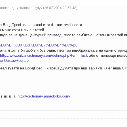
ннє редагувалося pozytyv (26.07.2014 23:57:48)
 ВордПресі. словникові статті - кастомні пости.
о може бути кілька статей.
шую за не дуже цензурний приклад, просто пам’ятаю шо там якраз той ви
/?s=%D0%BF%D0%B8%D0%B7%D0%B4%D0%B0
ти. я хотів би шоб він був один, і всі три відображались на одній сторінц
http://www.urbandictionary.com/define.php?term=fuck
або от попроще польс
owo-Obstaw+pojare
реалізувати на ВордПресі чи треба думати про інші варіянти (які? інша С
з зіс із іт:
http://dictionary.annedorko.com/