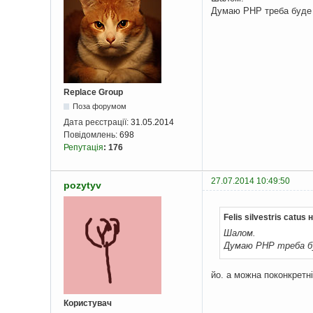
Думаю PHP треба буде
Replace Group
Поза форумом
Дата реєстрації:
31.05.2014
Повідомлень:
698
Репутація
:
176
27.07.2014 10:49:50
pozytyv
Felis silvestris catus
Шалом.
Думаю PHP треба б
йо. а можна поконкретн
Користувач