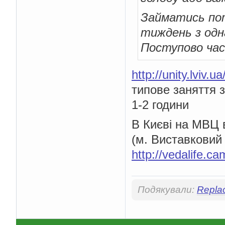
Займатись пот
тиждень з одн
Поступово ча
http://unity.lviv.u
типове заняття з
1-2 години
В Києві на МВЦ 
(м. Виставковий
http://vedalife.ca
Подякували:
Repla