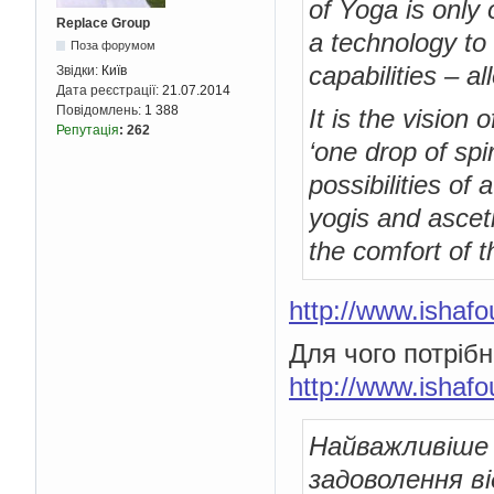
of Yoga is only 
Replace Group
a technology to 
Поза форумом
capabilities – all
Звідки:
Київ
Дата реєстрації:
21.07.2014
Повідомлень:
1 388
It is the vision
Репутація
:
262
‘one drop of spir
possibilities of
yogis and ascet
the comfort of 
http://www.ishafo
Для чого потрібн
http://www.ishafo
Найважливіше 
задоволення в