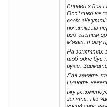
Вправи з йоги
Особливо на п
своїх відчутт
початківців пе
всіх систем ор
м’язах, тому 
На заняттях з
щоб одяг був 
рухів. Займат
Для занять по
і мають невели
Їжу рекоменду
занять. Під ч
голоду або важ