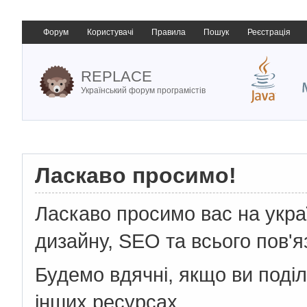
Форум
Користувачі
Правила
Пошук
Реєстрація
REPLACE
Український форум програмістів
Ласкаво просимо!
Ласкаво просимо вас на укр
дизайну, SEO та всього пов'я
Будемо вдячні, якщо ви поді
інших ресурсах.