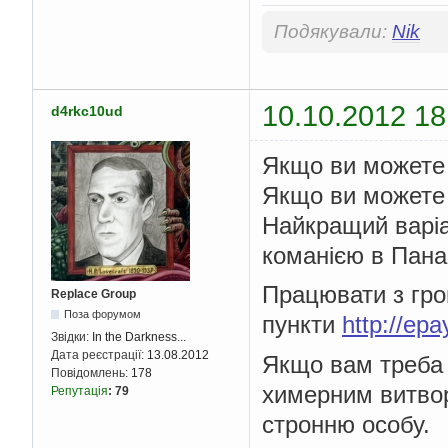
Подякували:
Nik
10.10.2012 18
d4rkc10ud
Якщо ви можете н
Якщо ви можете 
Найкращий варіа
команією в Пана
Працювати з гро
Replace Group
Поза форумом
пункти
http://ep
Звідки:
In the Darkness...
Дата реєстрації:
13.08.2012
Якщо вам треба 
Повідомлень:
178
химерним витвор
Репутація
:
79
стронню особу.