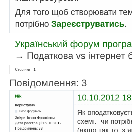
Для того щоб створювати те
потрібно
Зареєструватись
.
Український форум програ
→
Податкова vs інтернет 
Сторінки
1
Повідомлення: 3
10.10.2012 18
Nik
Користувач
Як оподатковуєть
Поза форумом
Звідки:
Івано-Франківськ
схемі. чи потрі
Дата реєстрації:
09.10.2012
(якщо так то з я
Повідомлень:
38