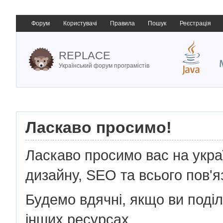
Форум
Користувачі
Правила
Пошук
Реєстрація
REPLACE
Український форум програмістів
Ласкаво просимо!
Ласкаво просимо вас на укр
дизайну, SEO та всього пов'я
Будемо вдячні, якщо ви поді
інших ресурсах.