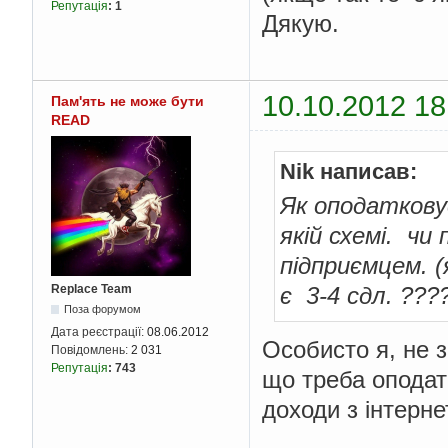
Репутація
:
1
Дякую.
10.10.2012 18
Пам'ять не може бути
READ
Nik написав:
Як оподаткову
якій схемі. ч
підприємцем. (
Replace Team
є 3-4 сдл. ???
Поза форумом
Дата реєстрації:
08.06.2012
Особисто я, не з
Повідомлень:
2 031
Репутація
:
743
що треба оподат
доходи з інтерне