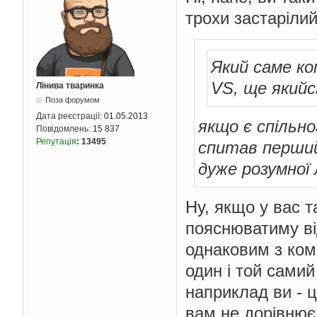
трохи застаріли
Який саме к
VS, ще якийс
Лінива тваринка
Поза форумом
Дата реєстрації:
01.05.2013
якщо є спільно
Повідомлень:
15 837
Репутація
:
13495
спитав перший
дуже розумної 
Ну, якщо у вас т
пояснюватиму ві
однаковим з ком
один і той самий
наприклад ви - це
вам не дорівнює