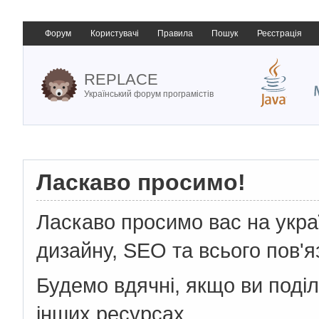
Форум
Користувачі
Правила
Пошук
Реєстрація
REPLACE
Український форум програмістів
Ласкаво просимо!
Ласкаво просимо вас на укр
дизайну, SEO та всього пов'я
Будемо вдячні, якщо ви поді
інших ресурсах.