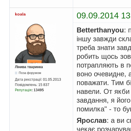
09.09.2014 13
koala
Betterthanyou
: 
іншу завжди скла
треба знати зав
робить щось зовсі
потрапляють в по
Лінива тваринка
воно очевидне, а
Поза форумом
Дата реєстрації:
01.05.2013
поважати. Тим б
Повідомлень:
15 837
навели. От якби
Репутація
:
13495
завдання, я йог
помилка" - то бу
Ярослав
: а ви 
чекає розчарува