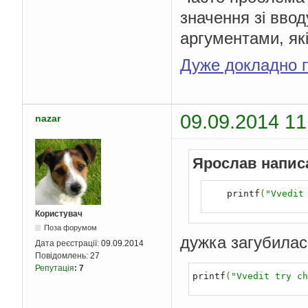
значення зі вво
аргументами, як
Дуже докладно п
09.09.2014 11
nazar
Ярослав напис
    printf
(
"Vvedit
Користувач
Поза форумом
дужка загубилас
Дата реєстрації:
09.09.2014
Повідомлень:
27
Репутація
:
7
printf
(
"Vvedit try ch