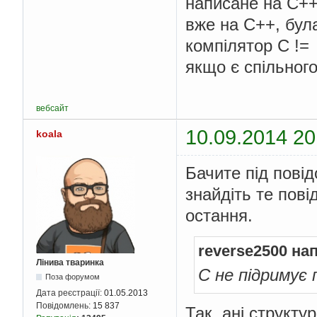
написане на С++
вже на С++, бул
компілятор С !=
якщо є спільног
вебсайт
10.09.2014 20
koala
Бачите під пові
знайдіть те пові
остання.
reverse2500 на
Лінива тваринка
С не підримує 
Поза форумом
Дата реєстрації:
01.05.2013
Повідомлень:
15 837
Так, ані структу