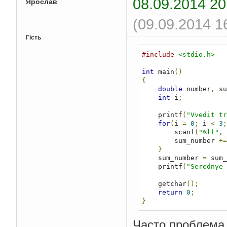
08.09.2014 20
Ярослав
(09.09.2014 1
Гість
#include
<stdio.h>
int
 main
()
{
double
 number
,
 su
int
 i
;
    printf
(
"Vvedit tr
for
(
i 
=
0
;
 i 
<
3
;
        scanf
(
"%lf"
,
        sum_number 
+=
}
    sum_number 
=
 sum_
    printf
(
"Serednye 
    getchar
();
return
0
;
}
Часто проблема 