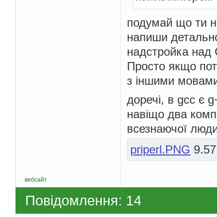
подумай що ти н
напиши детально,
надстройка над 
Просто якщо пот
з іншими мовами,
доречі, в gcc є 
навіщо два компі
всезнаючої люди
priperl.PNG
9.57
вебсайт
Повідомлення: 14