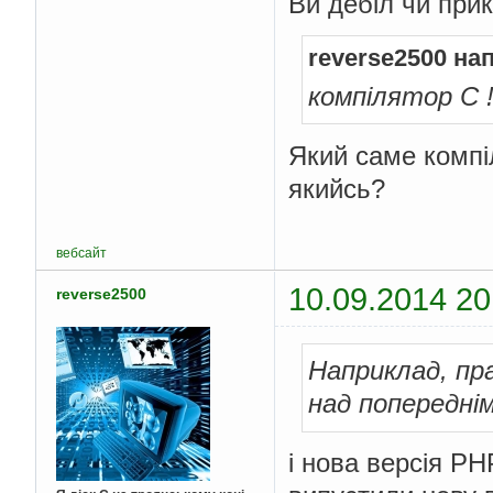
Ви дебіл чи при
reverse2500 на
компілятор С 
Який саме компі
якийсь?
вебсайт
10.09.2014 20
reverse2500
Наприклад, пр
над попереднім
і нова версія P