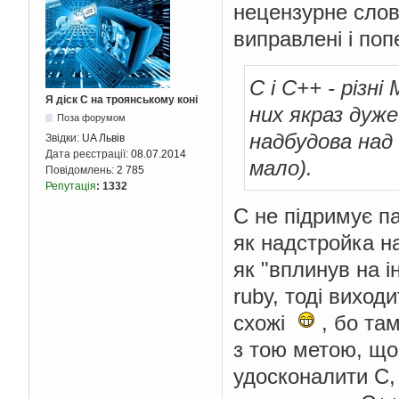
нецензурне слово
виправлені і по
C і C++ - різн
Я діск С на троянському коні
них якраз дуже
Поза форумом
надбудова над C
Звідки:
UA Львів
Дата реєстрації:
08.07.2014
мало).
Повідомлень:
2 785
Репутація
:
1332
С не підримує п
як надстройка н
як "вплинув на і
rubу, тоді виход
схожі
, бо та
з тою метою, що 
удосконалити С,