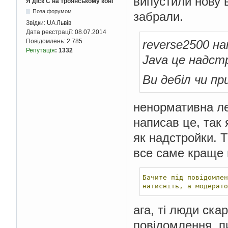
випустили нову 
Я діск С на троянському коні
Поза форумом
забрали.
Звідки:
UA Львів
Дата реєстрації:
08.07.2014
reverse2500 на
Повідомлень:
2 785
Репутація
:
1332
Java це надстр
Ви дебіл чи п
ненормативна ле
написав це, так 
як надстройки. Т
все саме краще 
Бачите
під
повідомлен
натисніть,
а
модерато
ага, ті люди ск
повідомлення, пи