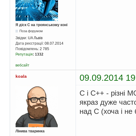
Я діск С на троянському коні
Поза форумом
Звідки:
UA Львів
Дата реєстрації:
08.07.2014
Повідомлень:
2 785
Репутація
:
1332
вебсайт
09.09.2014 19
koala
C і C++ - різні 
якраз дуже част
над C (хоча і не
Лінива тваринка