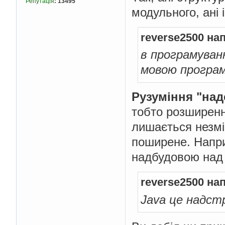
Репутація
:
13495
модульного, ані 
reverse2500 на
в програмуван
мовою програ
Рузуміння "над
тобто розширенн
лишається незмі
поширене. Напри
надбудовою над
reverse2500 на
Java це надстр