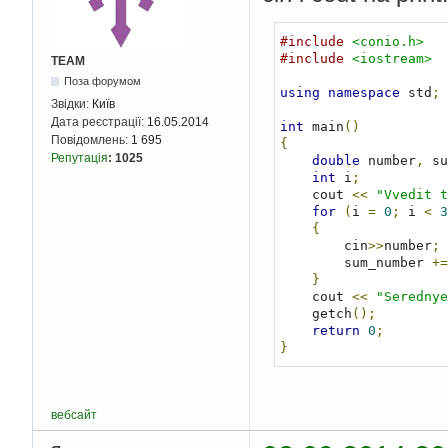
#include
<conio.h>
#include
<iostream>
TEAM
Поза форумом
using
namespace
 std
;
Звідки:
Київ
Дата реєстрації:
16.05.2014
int
 main
()
Повідомлень:
1 695
{
Репутація
:
1025
double
 number
,
 su
int
 i
;
    cout 
<<
"Vvedit t
for
(
i 
=
0
;
 i 
<
3
{
        cin
>>
number
;
        sum_number 
+=
}
    cout 
<<
"Serednye
    getch
();
return
0
;
}
вебсайт