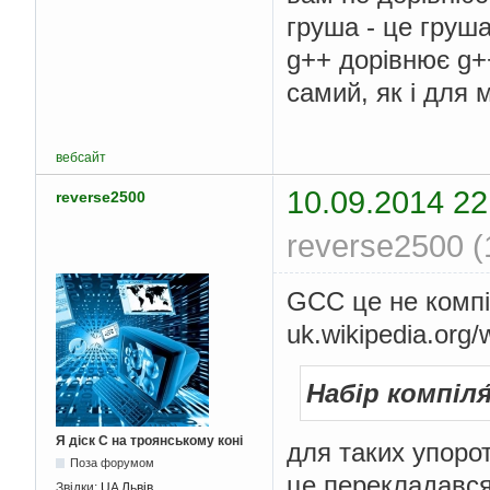
груша - це груша
g++ дорівнює g+
самий, як і для
вебсайт
10.09.2014 22
reverse2500
reverse2500 (
GCC це не компі
uk.wikipedia.org
Набір компіля
Я діск С на троянському коні
для таких упоро
Поза форумом
це перекладався
Звідки:
UA Львів