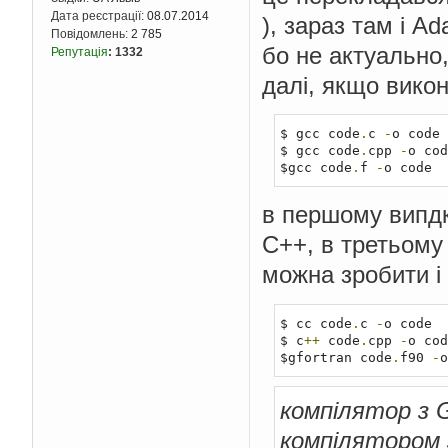
Дата реєстрації:
08.07.2014
), зараз там і A
Повідомлень:
2 785
бо не актуально
Репутація
:
1332
далі, якщо вико
$ gcc code
.
c 
-
o code

$ gcc code
.
cpp 
-
o cod
$gcc code
.
f 
-
o code
в першому випдк
С++, в третьому 
можна зробити і 
$ cc code
.
c 
-
o code

$ c
++
 code
.
cpp 
-
o cod
$gfortran code
.
f90 
-
o
компілятор з 
компілятором 