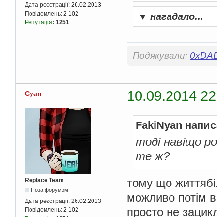
Дата реєстрації:
26.02.2013
Повідомлень:
2 102
▼
нагадало...
Репутація
:
1251
Подякували:
0xDA
10.09.2014 22
Cyan
FakiNyan напис
тоді навіщо р
те ж?
тому що життябі
Replace Team
Поза форумом
можливо потім ви
Дата реєстрації:
26.02.2013
просто не зацик
Повідомлень:
2 102