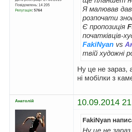
ще планшет не
Повідомлень:
14 205
Я малював дав
Репутація
:
5764
розпочати знов
Є пропозиція
F
початківців-ху
FakiNyan
vs
А
твій художні 
Ну це не зараз, 
ні мобілки з ка
10.09.2014 21
Анатолій
FakiNyan напис
Ну це не зараз