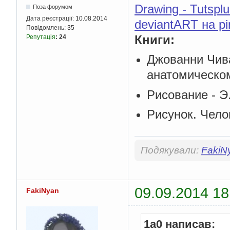
Drawing - Tutspl
Поза форумом
Дата реєстрації:
10.08.2014
deviantART на pi
Повідомлень:
35
Книги:
Репутація
:
24
Джованни Чива
анатомическо
Рисование - Э
Рисунок. Чело
Подякували:
FakiN
09.09.2014 18
FakiNyan
1a0 написав: