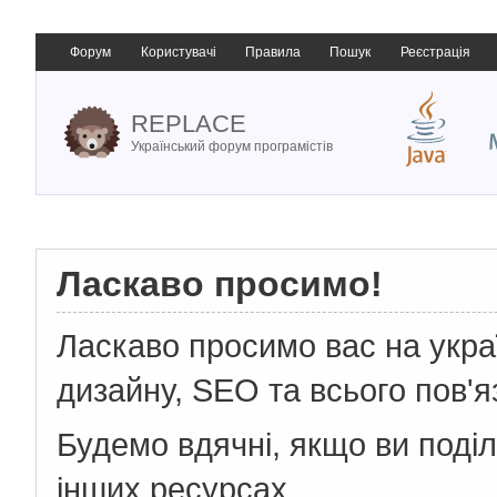
Форум
Користувачі
Правила
Пошук
Реєстрація
REPLACE
Український форум програмістів
Ласкаво просимо!
Ласкаво просимо вас на укр
дизайну, SEO та всього пов'я
Будемо вдячні, якщо ви поді
інших ресурсах.