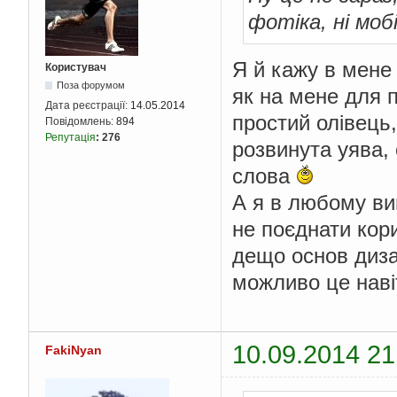
фотіка, ні моб
Я й кажу в мене 
Користувач
Поза форумом
як на мене для п
Дата реєстрації:
14.05.2014
простий олівець,
Повідомлень:
894
Репутація
:
276
розвинута уява, о
слова
А я в любому ви
не поєднати кор
дещо основ диза
можливо це наві
10.09.2014 21
FakiNyan