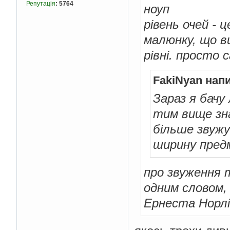
Репутація
:
5764
ноуп
рівень очей - 
малюнку, що ви
рівні. просто 
FakiNyan нап
Зараз я бачу
тим вище зн
більше звужу
ширину пред
про звуження т
одним словом,
Ернеста Норлі