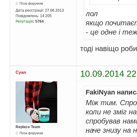
Поза форумом
Дата реєстрації:
27.06.2013
лол
Повідомлень:
14 205
якщо почитаєт
Репутація
:
5764
- це одне і те
тоді навіщо роби
10.09.2014 22
Cyan
FakiNyan напис
Між тим. Спро
коли не зміг 
спробував нам
Replace Team
наче знизу на 
Поза форумом