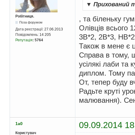
▼
Прихований 
Робітниця.
, та біленьку гум
Поза форумом
Олівців всього 1
Дата реєстрації:
27.06.2013
Повідомлень:
14 205
3B*2, 2B*3, HB*2
Репутація
:
5764
Також в мене є ц
Справа в тому, щ
усілякі лаби та 
диплом. Тому па
От, тепер буду 
Радьте круті уро
малювання). Сен
09.09.2014 18
1a0
Користувач