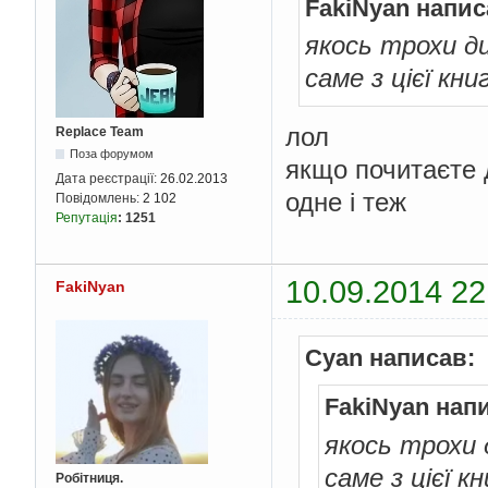
FakiNyan напис
якось трохи д
саме з цієї кни
лол
Replace Team
Поза форумом
якщо почитаєте д
Дата реєстрації:
26.02.2013
одне і теж
Повідомлень:
2 102
Репутація
:
1251
10.09.2014 22
FakiNyan
Cyan написав:
FakiNyan нап
якось трохи 
саме з цієї к
Робітниця.