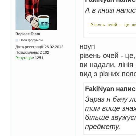
А в книзі напи
Рівень
очей
-
це
в
Replace Team
Поза форумом
ноуп
Дата реєстрації:
26.02.2013
Повідомлень:
2 102
рівень очей - це
Репутація
:
1251
ви надали, лінія
вид з різних по
FakiNyan напис
Зараз я бачу л
тим вище знах
більше звужує
предмету.