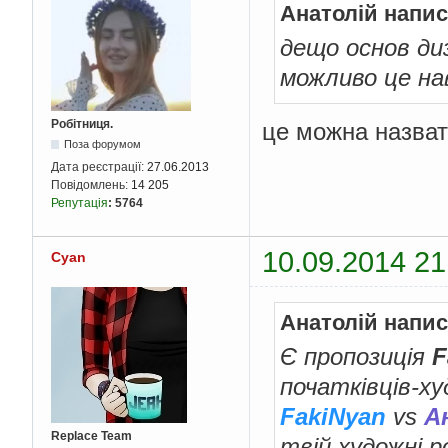
Анатолій напис
дещо основ ди
можливо це нав
Робітниця.
це можна назвати
Поза форумом
Дата реєстрації:
27.06.2013
Повідомлень:
14 205
Репутація
:
5764
10.09.2014 21
Cyan
Анатолій напис
Є пропозиція
F
початківців-ху
FakiNyan
vs
А
Replace Team
твій художні 