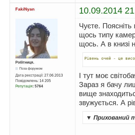
10.09.2014 21
FakiNyan
Чуєте. Поясніть 
щось типу камер
щось. А в книзі 
Рівень
очей
-
це
висо
Робітниця.
Поза форумом
І тут моє світоб
Дата реєстрації:
27.06.2013
Повідомлень:
14 205
Зараз я бачу лиш
Репутація
:
5764
вище знаходитьс
звужується. А р
▼
Прихований 