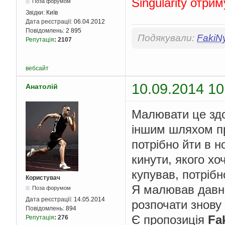
Singularity отри
Поза форумом
Звідки:
Київ
Дата реєстрації:
06.04.2012
Повідомлень:
2 895
Подякували:
FakiN
Репутація
:
2107
вебсайт
10.09.2014 10
Анатолій
Малювати це здо
іншим шляхом пр
потрібно йти в н
кинути, якого х
купував, потрібн
Користувач
Я малював давн
Поза форумом
Дата реєстрації:
14.05.2014
розпочати знову 
Повідомлень:
894
Є пропозиція
Fa
Репутація
:
276