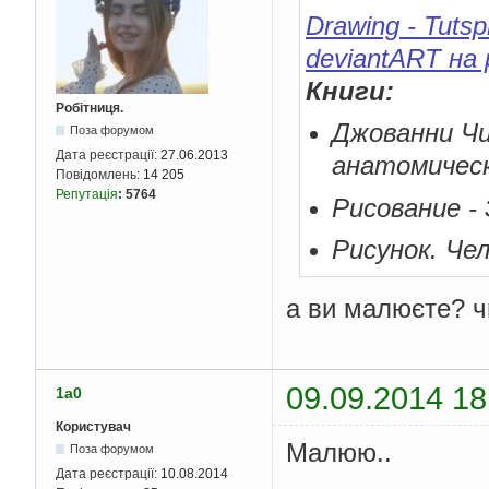
Drawing - Tuts
deviantART на p
Книги:
Робітниця.
Джованни Чи
Поза форумом
Дата реєстрації:
27.06.2013
анатомическ
Повідомлень:
14 205
Репутація
:
5764
Рисование -
Рисунок. Че
а ви малюєте? ч
09.09.2014 18
1a0
Користувач
Малюю..
Поза форумом
Дата реєстрації:
10.08.2014