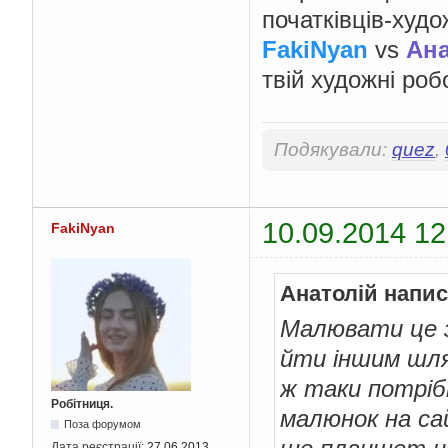
початківців-худо
FakiNyan
vs
Ана
твій художні роб
Подякували:
quez
,
10.09.2014 12
FakiNyan
Анатолій напис
Малювати це з
йти іншим шля
ж таки потрібн
Робітниця.
малюнок на са
Поза форумом
Дата реєстрації:
27.06.2013