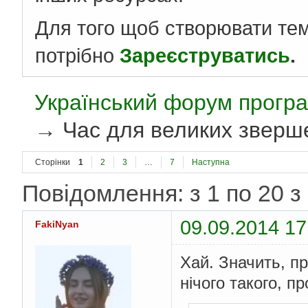
Для того щоб створювати те
потрібно
Зареєструватись
.
Український форум програ
→
Час для великих зверш
Сторінки
1
2
3
…
7
Наступна
Повідомлення: з 1 по 20 з
09.09.2014 17
FakiNyan
Хай. Значить, п
нічого такого, п