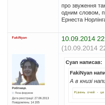
про звуження так
одним словом, п
Ернеста Норлінг
10.09.2014 22
FakiNyan
(10.09.2014 2
Cyan написав:
FakiNyan нап
А в книзі на
Робітниця.
Рівень
очей
-
це
Поза форумом
Дата реєстрації:
27.06.2013
Повідомлень:
14 205