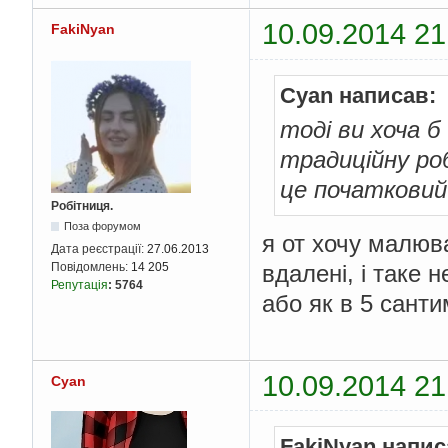
10.09.2014 21
FakiNyan
Cyan написав:
тоді ви хоча 
традиційну ро
це початковий
Робітниця.
Поза форумом
я от хочу малюва
Дата реєстрації:
27.06.2013
Повідомлень:
14 205
вдалені, і таке 
Репутація
:
5764
або як в 5 санти
10.09.2014 21
Cyan
FakiNyan напис