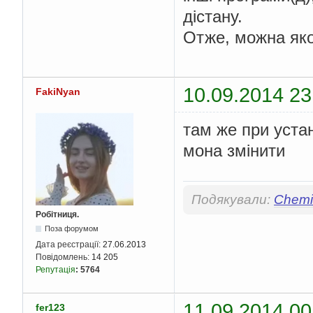
дістану.
Отже, можна яко
10.09.2014 23
FakiNyan
там же при уста
мона змінити
Подякували:
Chemis
Робітниця.
Поза форумом
Дата реєстрації:
27.06.2013
Повідомлень:
14 205
Репутація
:
5764
11.09.2014 00
fer123