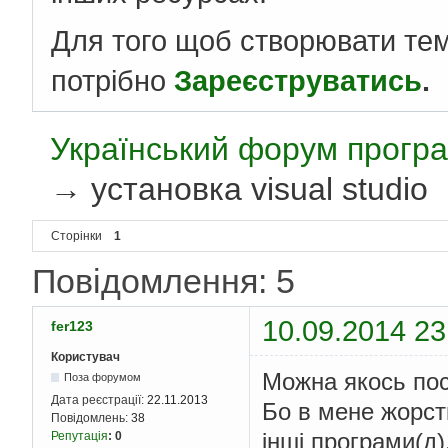
Для того щоб створювати те
потрібно
Зареєструватись
.
Український форум програ
→
установка visual studio
Сторінки
1
Повідомлення: 5
10.09.2014 23
fer123
Користувач
Можна якось пос
Поза форумом
Дата реєстрації:
22.11.2013
Бо в мене жорстк
Повідомлень:
38
інші програми(д)
Репутація
:
0