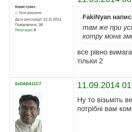
Користувач
Поза форумом
FakiNyan напис
Дата реєстрації:
22.11.2013
Повідомлень:
38
там же при ус
Репутація
:
0
котру мона зм
все рівно вимага
тільки 2
11.09.2014 01
0xDADA11C7
Ну то візьміть в
потрібні вам ко