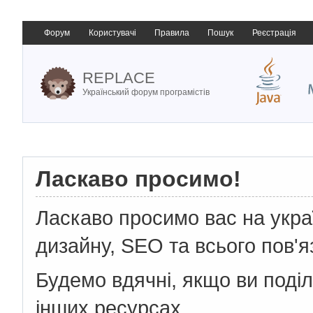
Форум
Користувачі
Правила
Пошук
Реєстрація
REPLACE
Український форум програмістів
Ласкаво просимо!
Ласкаво просимо вас на укр
дизайну, SEO та всього пов'я
Будемо вдячні, якщо ви поді
інших ресурсах.