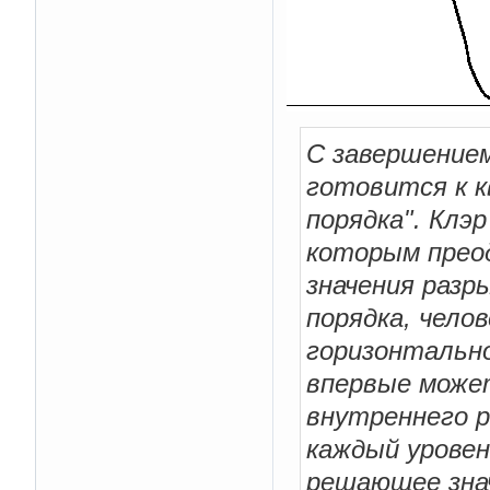
С завершением
готовится к к
порядка". Клэ
которым преод
значения разр
порядка, чело
горизонтально
впервые може
внутреннего р
каждый уровен
решающее знач