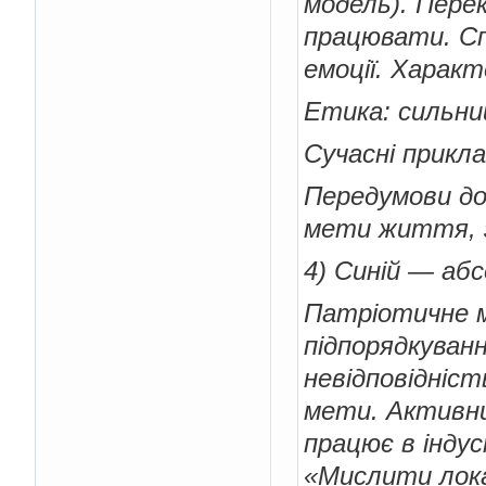
модель). Перек
працювати. Сп
емоції. Характ
Етика: сильни
Сучасні прикла
Передумови до 
мети життя, з
4) Синій — аб
Патріотичне м
підпорядкуван
невідповідніст
мети. Активний
працює в індус
«Мислити лока