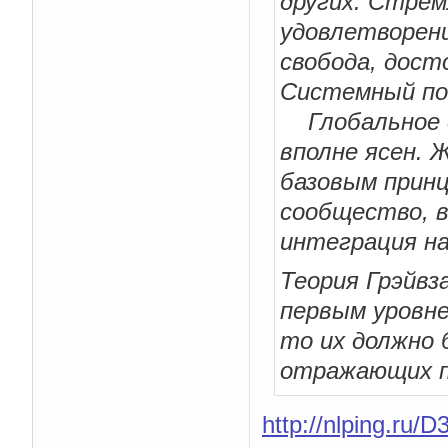
других. Стрем
удовлетворени
свобода, дост
Системный по
Глобальное со
вполне ясен. 
базовым принц
сообщество, в
интеграция на
Теория Грэйвз
первым уровне
то их должно
отражающих п
http://nlping.r