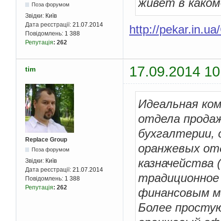
живет в каком
Поза форумом
Звідки:
Київ
Дата реєстрації:
21.07.2014
http://pekar.in.u
Повідомлень:
1 388
Репутація
:
262
17.09.2014 10
tim
Идеальная ком
отдела продаж
бухгалтерии, 
Replace Group
оранжевых отд
Поза форумом
казначейства 
Звідки:
Київ
Дата реєстрації:
21.07.2014
традиционное 
Повідомлень:
1 388
Репутація
:
262
финансовым м
Более простую