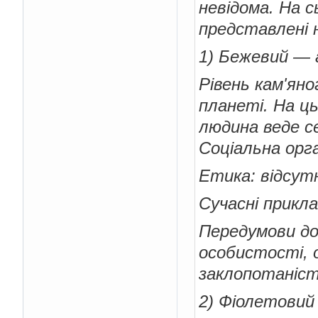
невідома. На сь
представлені 
1) Бежевий — 
Рівень кам'ян
планеті. На ц
людина веде се
Соціальна орга
Етика: відсут
Сучасні прикла
Передумови до 
особистості, о
заклопотаність
2) Фіолетовий 