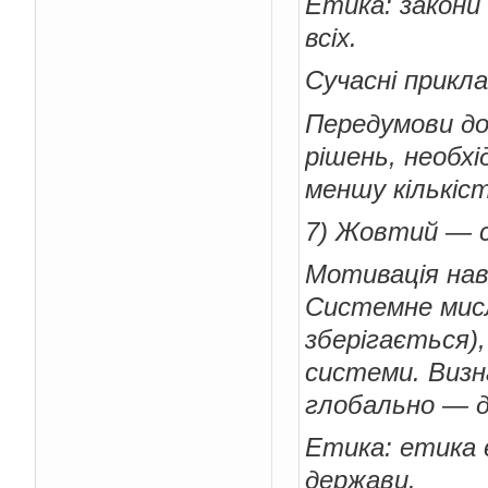
Етика: закони
всіх.
Сучасні прикла
Передумови до
рішень, необх
меншу кількіст
7) Жовтий — с
Мотивація навч
Системне мисл
зберігається)
системи. Визна
глобально — д
Етика: етика 
держави.