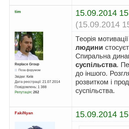
15.09.2014 15
tim
(15.09.2014 1
Теорія мотиваці
людини
стосуєт
Спиральна динам
суспільства
. П
Replace Group
Поза форумом
до іншого. Розгл
Звідки:
Київ
розвитком і про
Дата реєстрації:
21.07.2014
Повідомлень:
1 388
суспільства.
Репутація
:
262
15.09.2014 15
FakiNyan