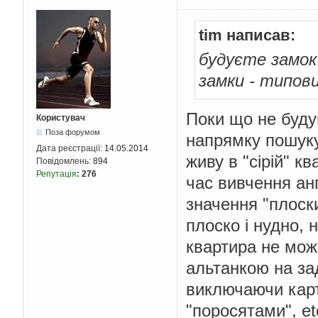
tim написав:
будуєте замок
замки - типов
Поки що не буд
Користувач
Поза форумом
напрямку пошуку
Дата реєстрації:
14.05.2014
живу в "сірій" к
Повідомлень:
894
Репутація
:
276
час вивчення анг
значення "плоски
плоско і нудно, 
квартира не мож
альтанкою на за
виключаючи карт
"поросятами", etc