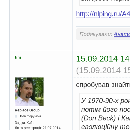
http://nlping.r
Подякували:
Анато
15.09.2014 14
tim
(15.09.2014 1
спробував знайт
У 1970-90-х ро
потім його пос
Replace Group
(Don Beck) і К
Поза форумом
Звідки:
Київ
еволюційну тео
Дата реєстрації:
21.07.2014