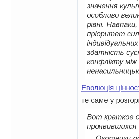
значення куль
особливо вели
рівні. Навпак
пріоритет сил
індивідуальних
здатність сусп
конфлікту між
ненасильницьк
Еволюція цінност
те саме у розгор
Вот краткое о
проявившихся 
Охотники-оди