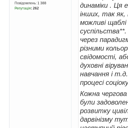
Повідомлень:
1 388
динаміки . Ця
Репутація
:
262
інших, так як,
можливі щаблі 
суспільства**.
через парадигм
різними кольор
свідомості, аб
духовні вірува
навчання і т.д
процесі соціок
Кожна чергова
були задоволе
розвитку цивіл
дарвінізму тут
наступний рів