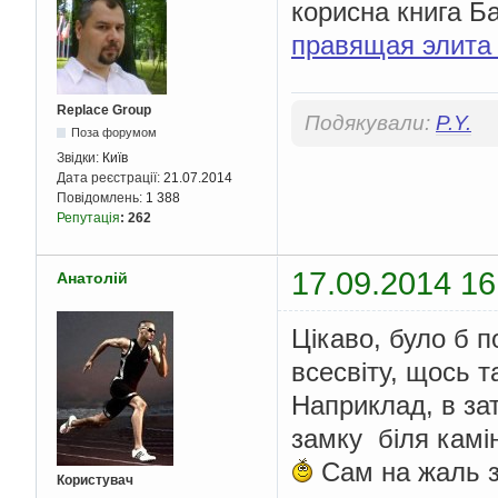
корисна книга Б
правящая элита 
Replace Group
Подякували:
P.Y.
Поза форумом
Звідки:
Київ
Дата реєстрації:
21.07.2014
Повідомлень:
1 388
Репутація
:
262
17.09.2014 16
Анатолій
Цікаво, було б п
всесвіту, щось 
Наприклад, в за
замку біля камі
Сам на жаль з
Користувач