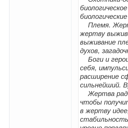
биологическо
биологические
Племя. Жертв
жертву выжива
выживание пле
духов, загадо
Боги и герои
себя, импульс
расширение сф
сильнейший. В
Жертва ради 
чтобы получит
в жертву идее
стабильность,
уровне появля