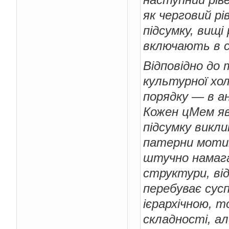
як черговий рі
підсумку, вищі
включають в с
Відповідно до т
культурної хол
порядку — в ан
Кожен цМем яв
підсумку викли
патерни мотива
штучно намага
структури, від
перебуває сусп
ієрархічною, 
складності, а