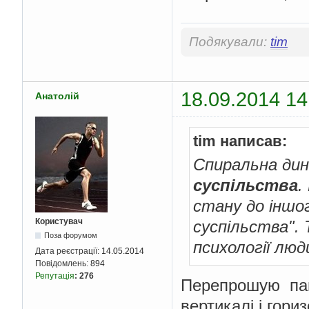
Подякували:
tim
18.09.2014 14
Анатолій
tim написав:
Спиральна дина
суспільства
.
стану до іншо
Користувач
суспільства". 
Поза форумом
психології люд
Дата реєстрації:
14.05.2014
Повідомлень:
894
Репутація
:
276
Перепрошую пане
вертикалі і гори