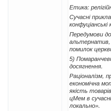
Етика: релігійн
Сучасні прикл
конфуціанські к
Передумови до
альтернатив,
помилок церкви
5) Помаранчев
досягнення.
Раціоналізм, п
економічна мо
якість товарі
цМем в сучасн
локально».