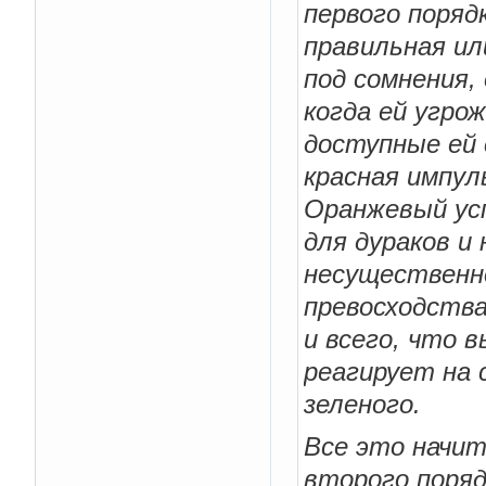
первого поряд
правильная ил
под сомнения,
когда ей угро
доступные ей 
красная импул
Оранжевый усп
для дураков и 
несущественн
превосходства
и всего, что
реагирует на 
зеленого.
Все это начи
второго поряд