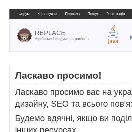
Форум
Користувачі
Правила
Пошук
Реєстрація
REPLACE
Український форум програмістів
Ласкаво просимо!
Ласкаво просимо вас на укр
дизайну, SEO та всього пов'я
Будемо вдячні, якщо ви поді
інших ресурсах.