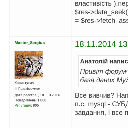
властивість ),пе
$res->data_seek(
= $res->fetch_as
18.11.2014 13
Master_Sergius
Анатолій напис
Привіт форумч
база даних My
Користувач
Поза форумом
Все вивчив? На
Дата реєстрації:
01.10.2014
Повідомлень:
1 068
п.с. mysql - СУБ
Репутація
:
805
завдання, і все 