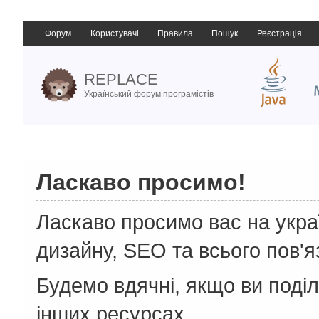
Форум
Користувачі
Правила
Пошук
Реєстрація
REPLACE
Український форум програмістів
Ласкаво просимо!
Ласкаво просимо вас на укр
дизайну, SEO та всього пов'я
Будемо вдячні, якщо ви поді
інших ресурсах.