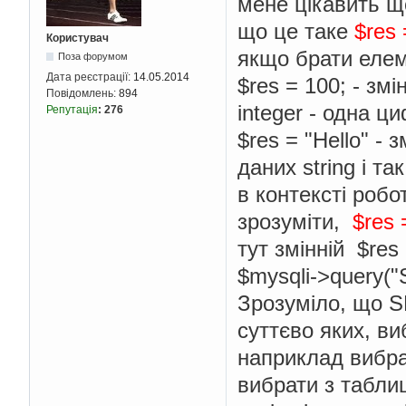
мене цікавить щ
що це таке
$res 
Користувач
якщо брати елем
Поза форумом
Дата реєстрації:
14.05.2014
$res = 100; - зм
Повідомлень:
894
integer - одна ц
Репутація
:
276
$res = "Hello" - 
даних string і так 
в контексті робо
зрозуміти,
$res 
тут змінній $res
$mysqli->query(
Зрозуміло, що S
суттєво яких, ви
наприклад вибра
вибрати з таблиц