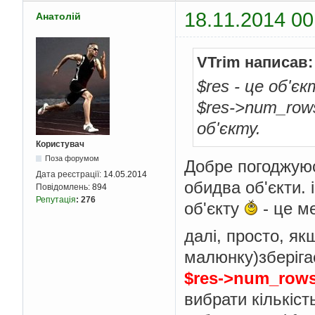
18.11.2014 00
Анатолій
VTrim написав:
$res - це об'єк
$res->num_row
об'єкту.
Користувач
Поза форумом
Добре погоджую
Дата реєстрації:
14.05.2014
обидва об'єкти. 
Повідомлень:
894
Репутація
:
276
об'єкту
- це м
далі, просто, я
малюнку)зберігає
$res->num_row
вибрати кількіст