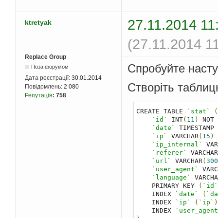
27.11.2014 11
ktretyak
(27.11.2014 1
Replace Group
Спробуйте насту
Поза форумом
Дата реєстрації:
30.01.2014
Створіть таблицю
Повідомлень:
2 080
Репутація
:
758
CREATE TABLE 
`stat`
(
`id`
 INT
(
11
)
 NOT 
`date`
 TIMESTAMP 
`ip`
 VARCHAR
(
15
)
 
`ip_internal`
 VAR
`referer`
 VARCHAR
`url`
 VARCHAR
(
300
`user_agent`
 VARC
`language`
 VARCHA
    PRIMARY KEY 
(
`id`
    INDEX 
`date`
(
`da
    INDEX 
`ip`
(
`ip`
)
    INDEX 
`user_agent