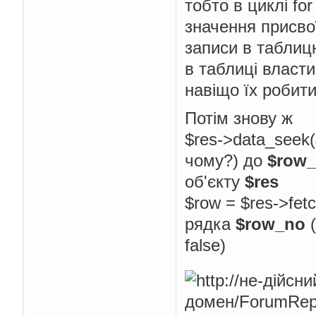
тобто в циклі fo
значення присвої
записи в таблиц
в таблиці власт
навіщо їх робит
Потім знову ж
$res->data_seek(
чому?) до
$row
об'єкту
$res
$row = $res->fet
рядка
$row_no
(
false)