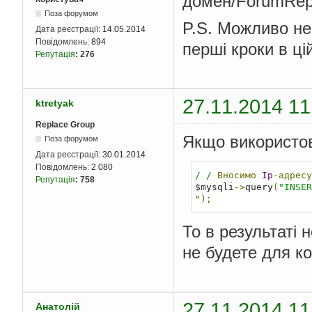
Поза форумом
P.S. Можливо не
Дата реєстрації:
14.05.2014
Повідомлень:
894
перші кроки в ц
Репутація
:
276
27.11.2014 11
ktretyak
Replace Group
Якщо використов
Поза форумом
Дата реєстрації:
30.01.2014
Повідомлень:
2 080
/ /
Вносимо
Ip
-адресу
Репутація
:
758
$mysqli
->
query
(
"INSER
"
);
То в результаті 
не будете для к
27.11.2014 11
Анатолій