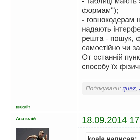
- таблиці мають
формам");
- говнокодерам 
надають інтерфе
решта - пошук, ф
самостійно чи з
От останній пунк
способу їх фізичн
Подякували:
quez
,
вебсайт
18.09.2014 17
Анатолій
koala написав: