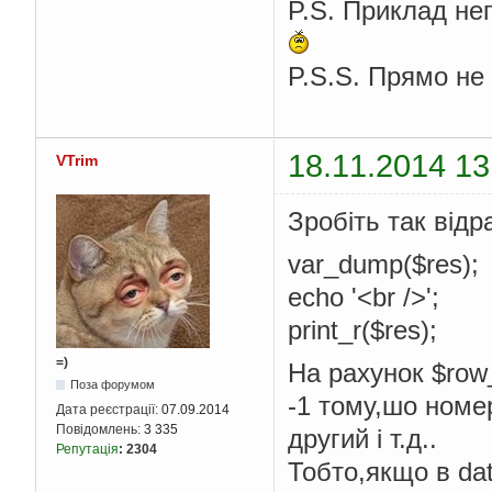
P.S. Приклад не
P.S.S. Прямо не
18.11.2014 13
VTrim
Зробіть так відр
var_dump($res);
echo '<br />';
print_r($res);
=)
На рахунок $row
Поза форумом
-1 тому,шо номер
Дата реєстрації:
07.09.2014
Повідомлень:
3 335
другий і т.д..
Репутація
:
2304
Тобто,якщо в dat