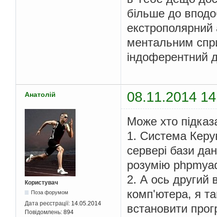
більше до вподо
екстрополярний 
ментальним спри
індоферентний 
08.11.2014 14
Анатолій
Може хто підказ
1. Система Керу
сервері бази да
розумію phpmyad
2. А ось другий 
Користувач
комп'ютера, я т
Поза форумом
Дата реєстрації:
14.05.2014
встановити прог
Повідомлень:
894