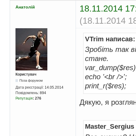
18.11.2014 17
Анатолій
(18.11.2014 1
VTrim написав:
Зробіть так ві
стане.
var_dump($res)
Користувач
echo '<br />';
Поза форумом
print_r($res);
Дата реєстрації:
14.05.2014
Повідомлень:
894
Репутація
:
276
Дякую, я розглян
Master_Sergius