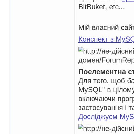
BitBuket, etc...
Мій власний сайт
Конспект з MyS
Поелементна с
Для того, щоб б
MySQL" в цілому
включаючи прогр
застосування і та
Досліджуєм My