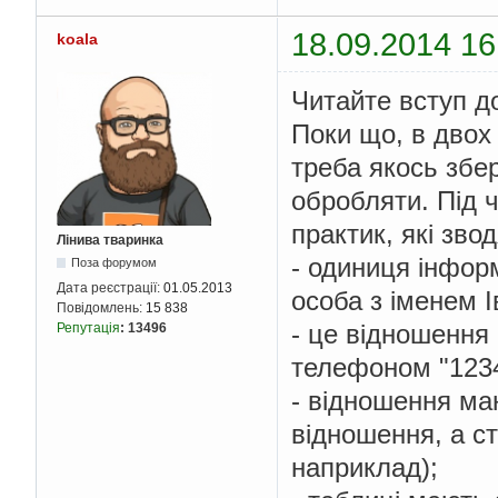
18.09.2014 16
koala
Читайте вступ до
Поки що, в двох 
треба якось збер
обробляти. Під ч
практик, які зво
Лінива тваринка
- одиниця інфор
Поза форумом
Дата реєстрації:
01.05.2013
особа з іменем 
Повідомлень:
15 838
- це відношення 
Репутація
:
13496
телефоном "123
- відношення маю
відношення, а ст
наприклад);