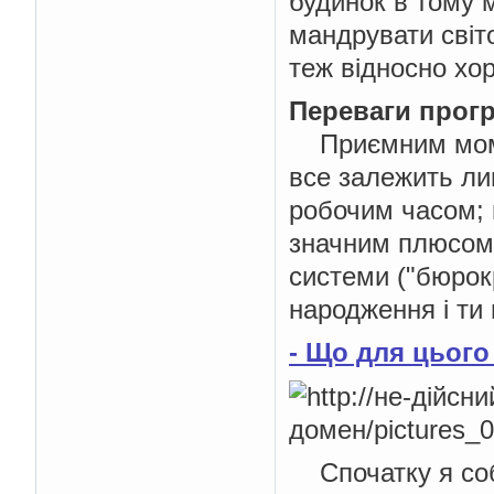
будинок в тому м
мандрувати світ
теж відносно х
Переваги прог
Приємним момен
все залежить ли
робочим часом; 
значним плюсом в
системи ("бюрок
народження і ти 
- Що для цього
Спочатку я соб