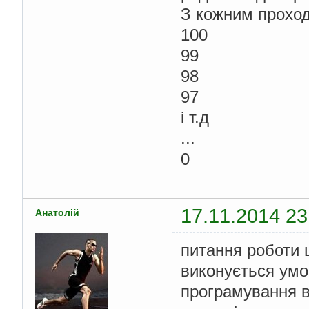
З кожним проход
100
99
98
97
і т.д
...
0
17.11.2014 23
Анатолій
питання роботи ц
виконується умо
програмування в 