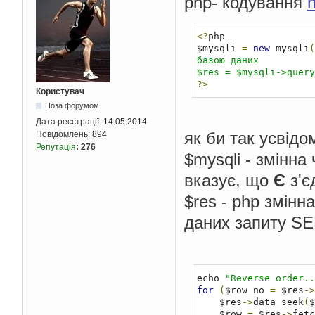
php- кодування
<?
php

$mysqli 
=
new
 mysqli
(
базою даних

?>
Користувач
Поза форумом
Дата реєстрації:
14.05.2014
як би так усвідо
Повідомлень:
894
Репутація
:
276
$mysqli - змінна
вказує, що
Є
з'є
$res - php змінн
даних запиту SE
echo 
"Reverse order..
for
(
$row_no 
=
 $res
->
    $res
->
data_seek
(
$
    $row 
=
 $res
->
fetc