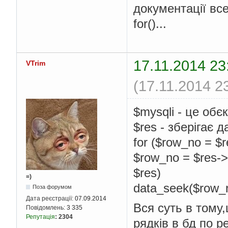
документації все
for()...
17.11.2014 23
VTrim
(17.11.2014 2
$mysqli - це обє
$res - зберігає д
for ($row_no = $
$row_no = $res->
$res)
=)
data_seek($row_n
Поза форумом
Дата реєстрації:
07.09.2014
Вся суть в тому,
Повідомлень:
3 335
Репутація
:
2304
рядків в бд по ре