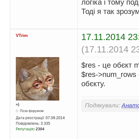
логіка і тому под
Тоді я так зрозу
17.11.2014 23
VTrim
(17.11.2014 2
$res - це обєкт m
$res->num_rows 
обєкту.
Подякували:
Анато
=)
Поза форумом
Дата реєстрації:
07.09.2014
Повідомлень:
3 335
Репутація
:
2304