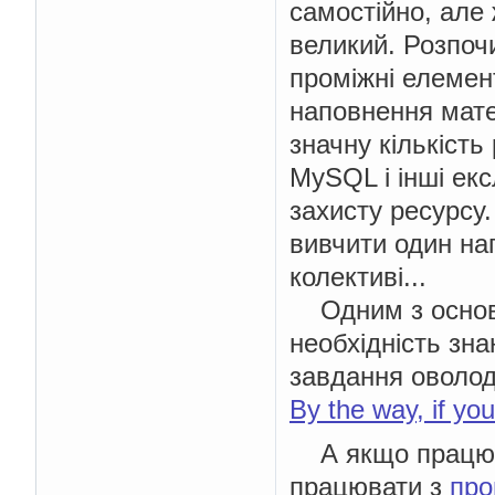
самостійно, але
великий. Розпоч
проміжні елемент
наповнення матер
значну кількість
MySQL і інші екс
захисту ресурсу.
вивчити один на
колективі...
Одним з основн
необхідність зна
завдання оволоді
By the way, if yo
А якщо працюват
працювати з
про