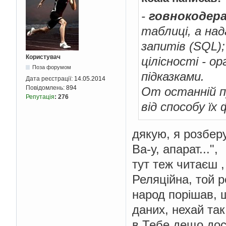
-
говнокодер
таблиці, а на
запитів (SQL)
Користувач
цілісності - о
Поза форумом
підказками.
Дата реєстрації:
14.05.2014
Повідомлень:
894
От останній п
Репутація
:
276
від способу їх 
дякую, я розбер
Ва-у, апарат...",
тут теж читаєш ,
Реляційна, той 
народ порішав, 
даних, нехай так 
в Тебе дещо дос