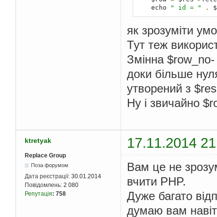
    echo 
" id = "
.
 $
як зрозуміти умо
Тут теж викорис
Змінна $row_no-
доки більше нуля
утворений з $res
Ну і звичайно $
17.11.2014 21
ktretyak
Replace Group
Вам це не зрозум
Поза форумом
Дата реєстрації:
30.01.2014
вчити PHP.
Повідомлень:
2 080
Дуже багато відп
Репутація
:
758
думаю вам навіт