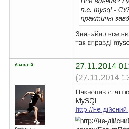
Все вивчив? Н
п.с. mysql - С
практичні завд
Звичайно все в
так справді mysq
27.11.2014 01
Анатолій
(27.11.2014 1
Накнопив статтю 
MySQL
http://не-дійсни
Користувач