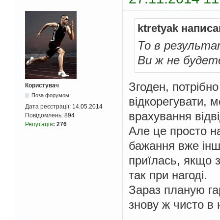
ktretyak написа
То в результат
Ви ж не будет
Згоден, потрібно
Користувач
Поза форумом
відкорегувати, 
Дата реєстрації:
14.05.2014
врахування відві
Повідомлень:
894
Репутація
:
276
Але це просто н
бажання вже інш
приїлась, якщо з
так при нагоді.
Зараз планую га
знову ж чисто в