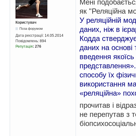
Мені подобаєть
як "Реляційна м
У реляційній мод
Користувач
даних, ніж в ієра
Поза форумом
Дата реєстрації:
14.05.2014
Кодда стверджує
Повідомлень:
894
даних на основі 
Репутація
:
276
введення якоїсь
представлення».
способу їх фізич
використання ма
«реляційна» похо
прочитав і відра
не перепутав з 
біопсихосоціальн