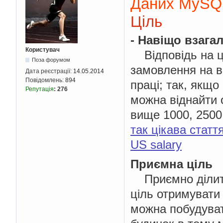
Даних MySQ
Ціль
- Навіщо взага
Користувач
Відповідь на це
Поза форумом
замовлення на в
Дата реєстрації:
14.05.2014
Повідомлень:
894
праці; так, якщо
Репутація
:
276
можна віднайти 
вище 1000, 2500.
так цікава статт
US salary
Приємна ціль
Приємно ділити 
ціль отримувати 
можна побудуват