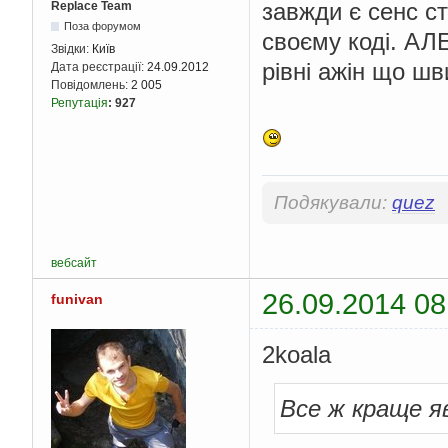
завжди є сенс с
Replace Team
Поза форумом
своєму коді. АЛ
Звідки:
Київ
рівні ажін що шв
Дата реєстрації:
24.09.2012
Повідомлень:
2 005
Репутація
:
927
Подякували:
quez
вебсайт
26.09.2014 08
funivan
2koala
Все ж краще яв