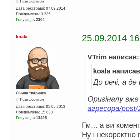
Поза форумом
Дата реєстрації:
07.09.2014
Повідомлень:
3 335
Репутація
:
2304
25.09.2014 16
koala
VTrim написав:
koala написав
До речі, а де
Лінива тваринка
Оригіналу вже
Поза форумом
агресора/post/
Дата реєстрації:
01.05.2013
Повідомлень:
15 838
Репутація
:
13495
Гм... а ви комен
Ну і некоректно 