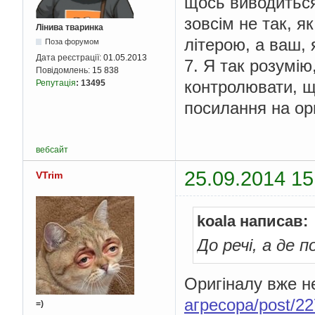
щось виводиться
зовсім не так, я
Лінива тваринка
літерою, а ваш, 
Поза форумом
Дата реєстрації:
01.05.2013
7. Я так розумію
Повідомлень:
15 838
контролювати, що
Репутація
:
13495
посилання на ор
вебсайт
25.09.2014 15
VTrim
koala написав:
До речі, а де 
Оригіналу вже не
агресора/post/2
=)