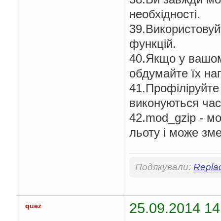
необхідності.
39.Використовуй
функцій.
40.Якщо у вашому
обдумайте їх на
41.Профіліруйте 
виконуються час
42.mod_gzip - мо
льоту і може зм
Подякували:
Repla
25.09.2014 14
quez