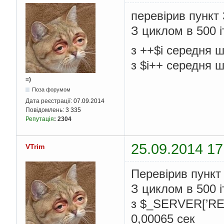
перевірив пункт 
З циклом в 500 і
з ++$i середня ш
з $i++ середня ш
=)
Поза форумом
Дата реєстрації:
07.09.2014
Повідомлень:
3 335
Репутація
:
2304
25.09.2014 17
VTrim
Перевірив пункт
З циклом в 500 і
з $_SERVER[’RE
0,00065 сек