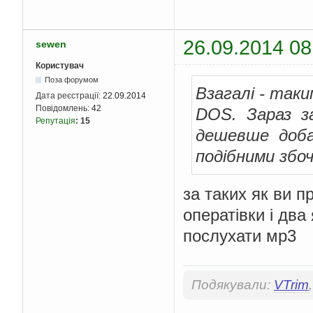
26.09.2014 08
sewen
Користувач
Поза форумом
Взагалі - так
Дата реєстрації:
22.09.2014
Повідомлень:
42
DOS. Зараз з
Репутація
:
15
дешевше доб
подібними збо
за таких як ви п
оператівки і два
послухати мр3
Подякували:
VTrim