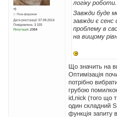
логіку роботи
=)
Завжди буде м
Поза форумом
завжди є сенс
Дата реєстрації:
07.09.2014
Повідомлень:
3 335
проблему в сво
Репутація
:
2304
на вищому рівн
Що значить на в
Оптимізація почи
потрібно вибрати
грубою помилкою
id,nick (того що
один складний S
функція запиту в