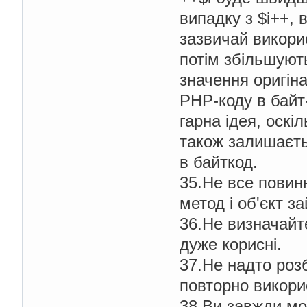
випадку з $i++, 
зазвичай викори
потім збільшують
значення оригіна
PHP-коду в байт
гарна ідея, оскі
також залишаєть
в байткод.
35.Не все повин
метод і об'єкт з
36.Не визначайт
дуже корисні.
37.Не надто роз
повторно викори
38.Ви завжди мо