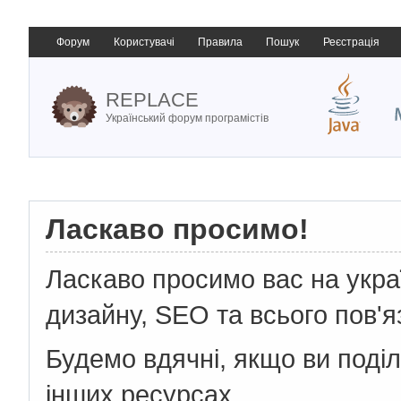
Форум
Користувачі
Правила
Пошук
Реєстрація
REPLACE
Український форум програмістів
Ласкаво просимо!
Ласкаво просимо вас на укр
дизайну, SEO та всього пов'я
Будемо вдячні, якщо ви поді
інших ресурсах.