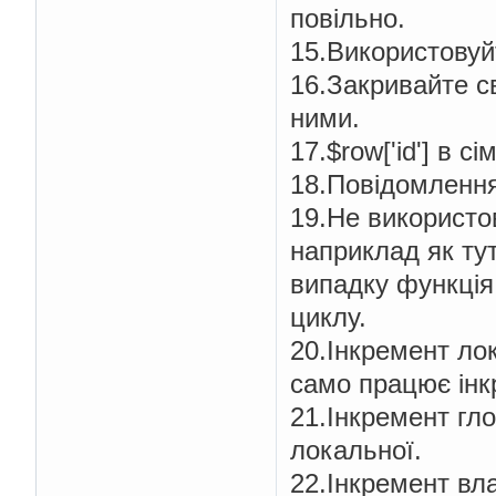
повільно.
15.Використовуй
16.Закривайте св
ними.
17.$row['id'] в с
18.Повідомлення
19.Не використов
наприклад як тут:
випадку функція
циклу.
20.Інкремент ло
само працює інкр
21.Інкремент гло
локальної.
22.Інкремент вла