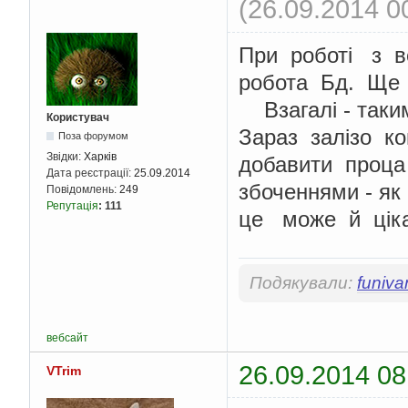
(26.09.2014 0
При роботі з 
робота Бд. Ще 
Взагалі - так
Користувач
Зараз залізо к
Поза форумом
Звідки:
Харків
добавити проца
Дата реєстрації:
25.09.2014
збоченнями - я
Повідомлень:
249
Репутація
:
111
це може й цікав
Подякували:
funiva
вебсайт
26.09.2014 08
VTrim