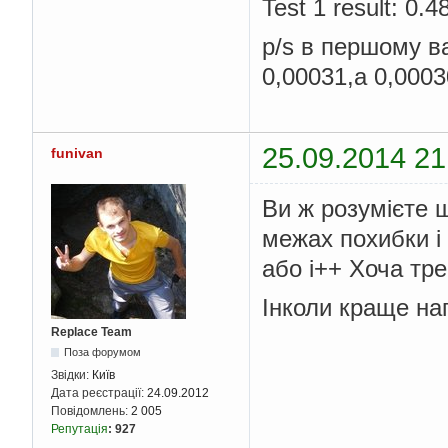
Test 1 result: 0
p/s в першому ва
0,00031,а 0,0003
25.09.2014 21
funivan
Ви ж розумієте щ
межах похибки і
або і++ Хоча тре
Інколи краще нап
Replace Team
Поза форумом
Звідки:
Київ
Дата реєстрації:
24.09.2012
Повідомлень:
2 005
Репутація
:
927