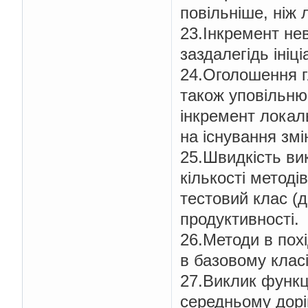
повільніше, ніж 
23.Інкремент нев
заздалегідь ініці
24.Оголошення гл
також уповільню
інкремент локаль
на існування змі
25.Швидкість вик
кількості методі
тестовий клас (д
продуктивності.
26.Методи в пох
в базовому класі
27.Виклик функц
середньому дорі