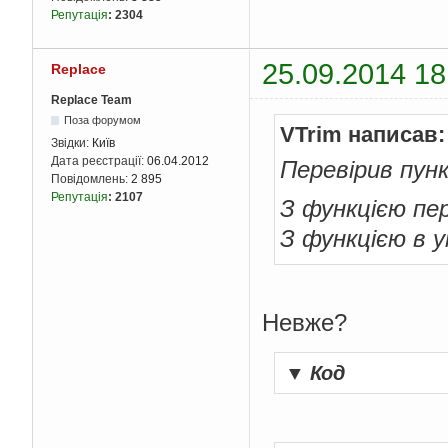
Репутація
:
2304
25.09.2014 18
Replace
Replace Team
Поза форумом
VTrim написав:
Звідки:
Київ
Дата реєстрації:
06.04.2012
Перевірив пун
Повідомлень:
2 895
Репутація
:
2107
З функцією пер
З функцією в у
Невже?
▼
Код