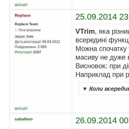
вебсайт
25.09.2014 23
Replace
Replace Team
VTrim
, яка різн
Поза форумом
Звідки:
Київ
всередині функці
Дата реєстрації:
06.04.2012
Можна спочатку t
Повідомлень:
2 895
Репутація
:
2107
масиву не дуже 
Висновок: при д
Наприклад при р
▼
Коли всереди
вебсайт
26.09.2014 00
caballero