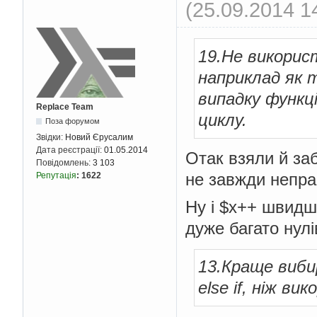
(25.09.2014 1
19.Не використ
наприклад як ту
випадку функці
Replace Team
циклу.
Поза форумом
Звідки:
Новий Єрусалим
Дата реєстрації:
01.05.2014
Отак взяли й за
Повідомлень:
3 103
не завжди неправ
Репутація
:
1622
Ну і $x++ швидш
дуже багато нулі
13.Краще виби
else if, ніж ви