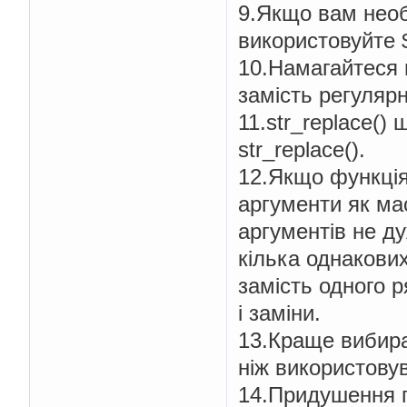
9.Якщо вам необ
використовуйте 
10.Намагайтеся в
замість регулярн
11.str_replace() 
str_replace().
12.Якщо функція,
аргументи як мас
аргументів не д
кілька однакових
замість одного 
і заміни.
13.Краще вибират
ніж використовув
14.Придушення 