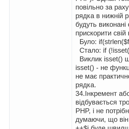
повільно за рах
рядка в нижній р
будуть виконані 
прискорити свій 
Було: if(strlen($f
Стало: if (!isset(
Виклик isset() шв
isset() - не функ
не має практичн
рядка.
34.Інкремент аб
відбувається тро
PHP, і не потріб
думаючи, що він
++$i буде швидш