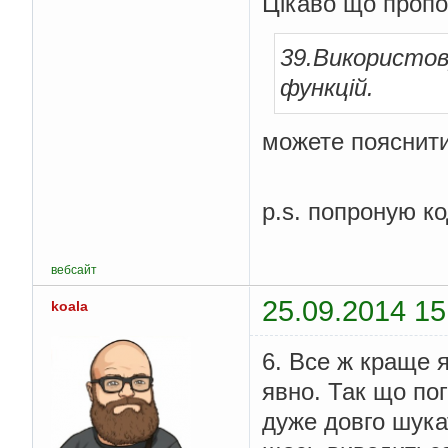
Цікаво що пропон
39.Використов
функцій.
можете пояснити
p.s. попроную ко
вебсайт
25.09.2014 15
koala
6. Все ж краще я
явно. Так що пог
дуже довго шука