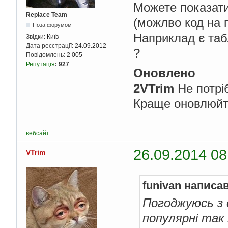
Можете показати
Replace Team
(можлво код на г
Поза форумом
Наприклад є табл
Звідки:
Київ
Дата реєстрації:
24.09.2012
?
Повідомлень:
2 005
Репутація
:
927
Оновлено
2VTrim
Не потріб
Краще оновлюйт
вебсайт
26.09.2014 08
VTrim
funivan написав
Погоджуюсь з c
популярні так