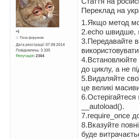
Стаття на російс
Переклад на укр
1.Якщо метод мо
2.echo швидше, н
=)
Поза форумом
3.Передавайте в 
Дата реєстрації:
07.09.2014
використовувати
Повідомлень:
3 335
Репутація
:
2304
4.Встановлюйте 
до циклу, а не п
5.Видаляйте свої
це великі масиви
6.Остерігайтеся м
__autoload().
7.require_once д
8.Вказуйте повні
буде витрачаєть