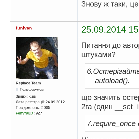
Знову ж таки, це 
25.09.2014 15
funivan
Питання до авто
штуками?
6.Остерігайтес
__autoload().
Replace Team
Поза форумом
що значить осте
Звідки:
Київ
Дата реєстрації:
24.09.2012
2га (один __set 
Повідомлень:
2 005
Репутація
:
927
7.require_once