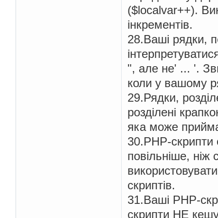
($localvar++). В
інкрементів.
28.Ваші рядки, п
інтерпретуватися
", але не' ... '.
коли у вашому р
29.Рядки, розді
розділені крапко
яка може приймат
30.PHP-скрипти 
повільніше, ніж 
використовувати
скриптів.
31.Ваші PHP-скр
скрипти НЕ кешу