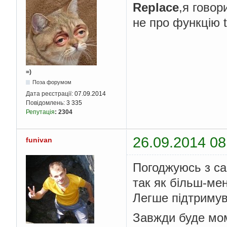
Replace
,я говор
не про функцію t
=)
Поза форумом
Дата реєстрації:
07.09.2014
Повідомлень:
3 335
Репутація
:
2304
26.09.2014 08
funivan
Погоджуюсь з ca
так як більш-мен
Легше підтримув
Завжди буде мом