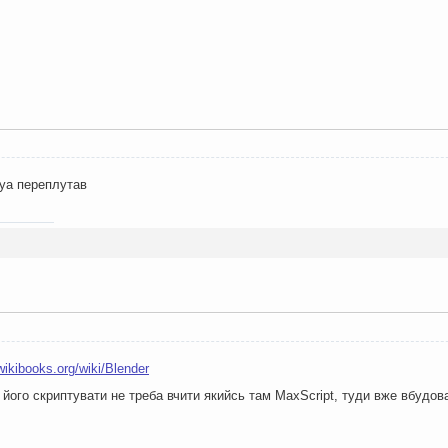
aya переплутав
.wikibooks.org/wiki/Blender
б його скриптувати не треба вчити якийсь там MaxScript, туди вже вбудо