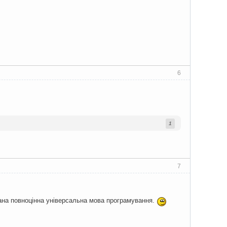
6
1
7
вана повноцінна універсальна мова програмування.