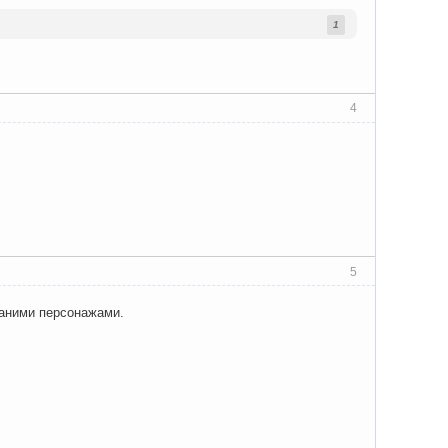
1
4
5
ованими персонажами.