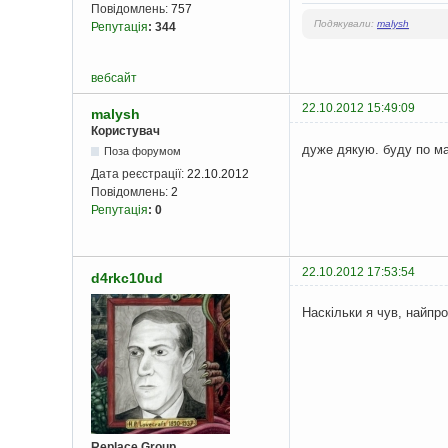
Повідомлень:
757
Подякували:
malysh
Репутація
:
344
вебсайт
22.10.2012 15:49:09
malysh
Користувач
дуже дякую. буду по м
Поза форумом
Дата реєстрації:
22.10.2012
Повідомлень:
2
Репутація
:
0
22.10.2012 17:53:54
d4rkc10ud
Наскільки я чув, найпро
Replace Group