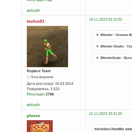
вебсайт
19.11.2023 03:15:02
leofun01
▼
Blender - Основи Bl
▼
Blender Studio - Т
▼
BlenderDude - Вузл
Replace Team
Поза форумом
Дата реєстрації:
15.03.2014
Повідомлень:
3 523
Репутація
:
2786
вебсайт
22.11.2023 20:31:05
plusxx
miroslav.chandler нап