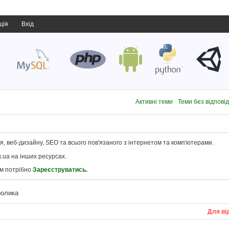
ція
Вхід
Активні теми
Теми без відпові
, веб-дизайну, SEO та всього пов'язаного з інтернетом та комп'ютерами.
.ua на інших ресурсах.
ам потрібно
Зареєструватись
.
ролика
Для ві