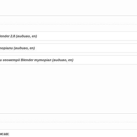
ender 2.8 (видиво, en)
уторіали (видиво, en)
и геометрії Blender туторіал (видиво, en)
исав: