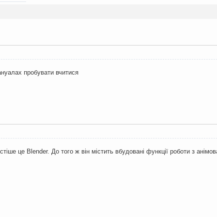
ануалах пробувати вчитися
стіше це Blender. До того ж він містить вбудовані функції роботи з анім