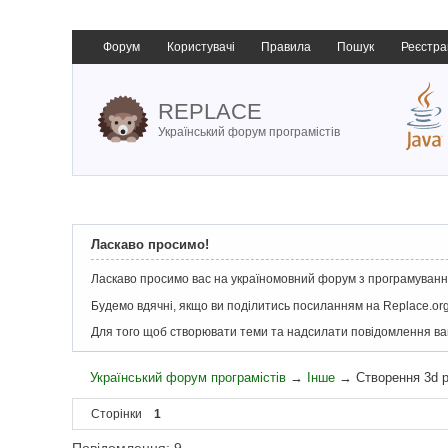
Форум
Користувачі
Правила
Пошук
Реєстра
REPLACE
Український форум програмістів
Ласкаво просимо!
Ласкаво просимо вас на україномовний форум з програмування
Будемо вдячні, якщо ви поділитись посиланням на Replace.org
Для того щоб створювати теми та надсилати повідомлення в
Український форум програмістів
→
Інше
→
Створення 3d 
Сторінки
1