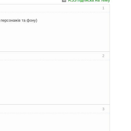
RSS підписка на тему
1
я персонажів та фону)
2
3