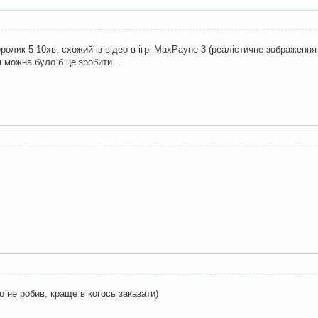
ролик 5-10хв, схожий із відео в ігрі MaxPayne 3 (реалістичне зображенн
 можна було б це зробити...
о не робив, краще в когось заказати)