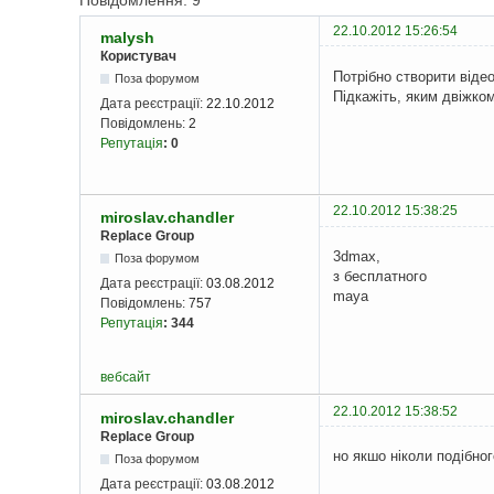
Повідомлення: 9
22.10.2012 15:26:54
malysh
Користувач
Потрібно створити відео
Поза форумом
Підкажіть, яким двіжком
Дата реєстрації:
22.10.2012
Повідомлень:
2
Репутація
:
0
22.10.2012 15:38:25
miroslav.chandler
Replace Group
3dmax,
Поза форумом
з бесплатного
Дата реєстрації:
03.08.2012
maya
Повідомлень:
757
Репутація
:
344
вебсайт
22.10.2012 15:38:52
miroslav.chandler
Replace Group
но якшо ніколи подібног
Поза форумом
Дата реєстрації:
03.08.2012