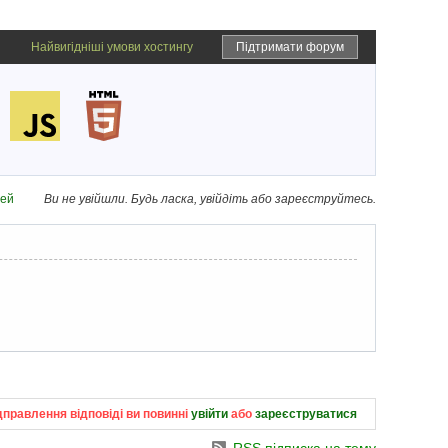
Найвигідніші умови хостингу
Підтримати форум
дей
Ви не увійшли.
Будь ласка, увійдіть або зареєструйтесь.
дправлення відповіді ви повинні
увійти
або
зареєструватися