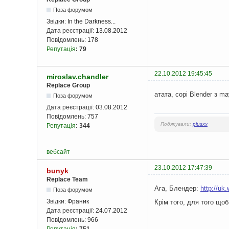
Поза форумом
Звідки:
In the Darkness...
Дата реєстрації:
13.08.2012
Повідомлень:
178
Репутація
:
79
22.10.2012 19:45:45
miroslav.chandler
Replace Group
атата, сорі Blender з m
Поза форумом
Дата реєстрації:
03.08.2012
Повідомлень:
757
Подякували:
plusxx
Репутація
:
344
вебсайт
23.10.2012 17:47:39
bunyk
Replace Team
Ага, Блендер:
http://uk
Поза форумом
Звідки:
Франик
Крім того, для того що
Дата реєстрації:
24.07.2012
Повідомлень:
966
Репутація
:
751