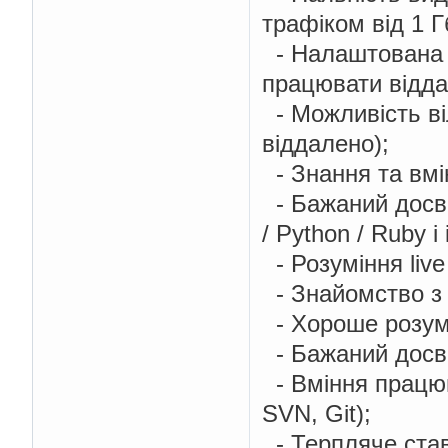
трафіком від 1 Г
- Налаштована п
працювати відда
- Можливість ві
віддалено);
- Знання та вмін
- Бажаний досві
/ Python / Ruby і і
- Розуміння live
- Знайомство з 
- Хороше розумі
- Бажаний досві
- Вміння працюв
SVN, Git);
- Терпляче став