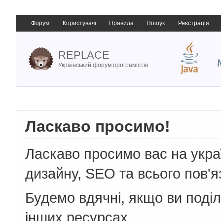
Форум
Користувачі
Правила
Пошук
Реєстрація
REPLACE
Український форум програмістів
Ласкаво просимо!
Ласкаво просимо вас на укр
дизайну, SEO та всього пов'я
Будемо вдячні, якщо ви поді
інших ресурсах.