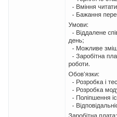
- Вміння читати 
- Бажання перей
Умови:
- Віддалене спів
день;
- Можливе зміщ
- Заробітна пла
роботи.
Обов'язки:
- Розробка і тес
- Розробка моду
- Поліпшення іс
- Відповідальніс
Заробітна плата: