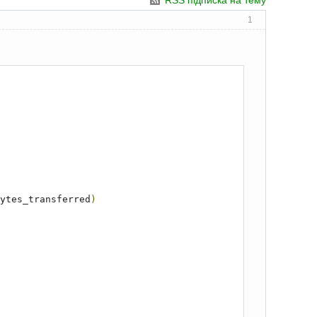
RSS підписка на тему
1
ytes_transferred
)