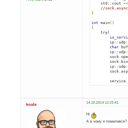
    std
::
cout 
<<
//sock.async
}
int
 main
()
{
try
{
        io_
        ip
::
udp
:
char
 buf
        ip
::
udp
:
        sock
.
ope
        sock
.
bin
        ip
::
udp
:
        sock
.
asy
        service
.
}
catch
(
std
::
{
        std
::
cou
14.10.2014 12:25:41
koala
}
Ні
    system
(
"paus
return
0
;
А в чому я помилився?
}