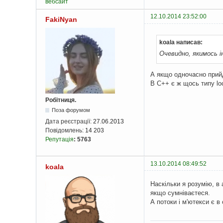
вебсайт
12.10.2014 23:52:00
FakiNyan
koala написав:
Очевидно, якимось і
А якщо одночасно прийд
В С++ є ж щось типу lo
Робітниця.
Поза форумом
Дата реєстрації:
27.06.2013
Повідомлень:
14 203
Репутація
:
5763
13.10.2014 08:49:52
koala
Наскільки я розумію, в 
якщо сумніваєтеся.
А потоки і м'ютекси є в