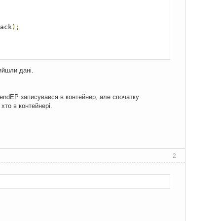
ack
);
ийшли дані.
sendEP записувався в контейнер, але спочатку
 хто в контейнері.
2