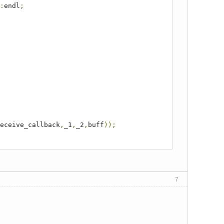
:
endl
;
eceive_callback
,
_1
,
_2
,
buff
));
7