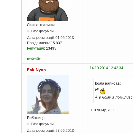
Лінива тваринка
Поза форумом
Дата реєстрації:
01.05.2013
Повідомлень:
15 837
Репутація
:
13495
вебсайт
14.10.2014 12:42:34
FakiNyan
koala написав:
Ні
А в чому я помиливс
ні в чому, ліл
Робітниця.
Поза форумом
Дата реєстрації:
27.06.2013