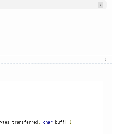
1
6
ytes_transferred
,
char
 buff
[])