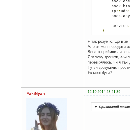
        sock
.
ope
        sock
.
bin
        ip
::
udp
:
        sock
.
asy
        service
.
}
catch
(
std
::
{
Я так розумію, що в змі
        std
::
cou
Але як мені передати ос
}
Вона ж приймає лише к
Я ж хочу зробити, аби 
    system
(
"paus
перевірялось, чи я такі
return
0
;
Ну ви зрозуміли, прости
}
Як мені бути?
12.10.2014 23:41:39
FakiNyan
▼
Прихований текс