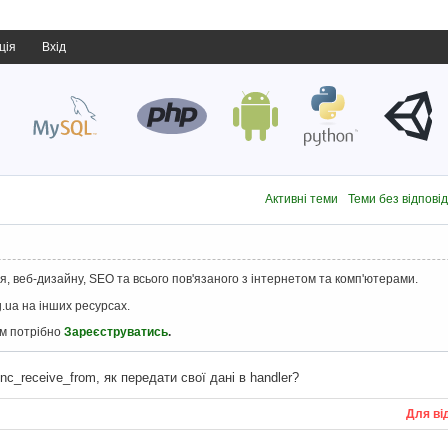
ція
Вхід
Активні теми
Теми без відпові
, веб-дизайну, SEO та всього пов'язаного з інтернетом та комп'ютерами.
.ua на інших ресурсах.
ам потрібно
Зареєструватись
.
ync_receive_from, як передати свої дані в handler?
Для ві