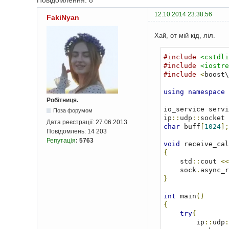
Повідомлення: 8
12.10.2014 23:38:56
FakiNyan
Хай, от мій кід, ліл.
#include
<cstdli
#include
<iostre
#include
<
boost\
using
namespace
 
Робітниця.
io_service servi
Поза форумом
ip
::
udp
::
socket 
Дата реєстрації:
27.06.2013
char
 buff
[
1024
];
Повідомлень:
14 203
Репутація
:
5763
void
 receive_cal
{
    std
::
cout 
<<
    sock
.
async_r
}
int
 main
()
{
try
{
        ip
::
udp
: