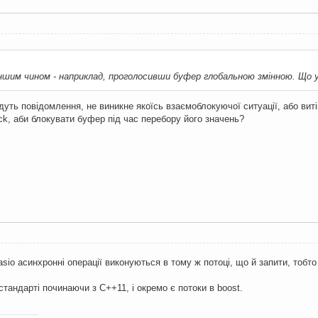
ншим чином - наприклад, проголосивши буфер глобальною змінною. Що у 
уть повідомлення, не виникне якоїсь взаємоблокуючої ситуації, або виті
ck, аби блокувати буфер під час перебору його значень?
asio асинхронні операції виконуються в тому ж потоці, що й запити, тобт
 стандарті починаючи з C++11, і окремо є потоки в boost.