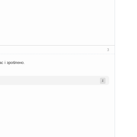
3
с і зроблено.
1