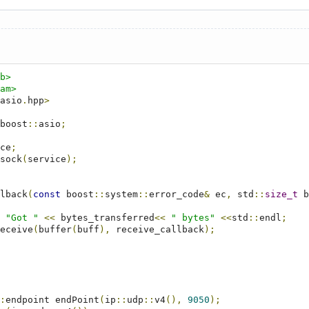
b>
am>
asio
.
hpp
>
boost
::
asio
;
ce
;
sock
(
service
);
lback
(
const
 boost
::
system
::
error_code
&
 ec
,
 std
::
size_t
 b
"Got "
<<
 bytes_transferred
<<
" bytes"
<<
std
::
endl
;
eceive
(
buffer
(
buff
),
 receive_callback
);
:
endpoint endPoint
(
ip
::
udp
::
v4
(),
9050
);