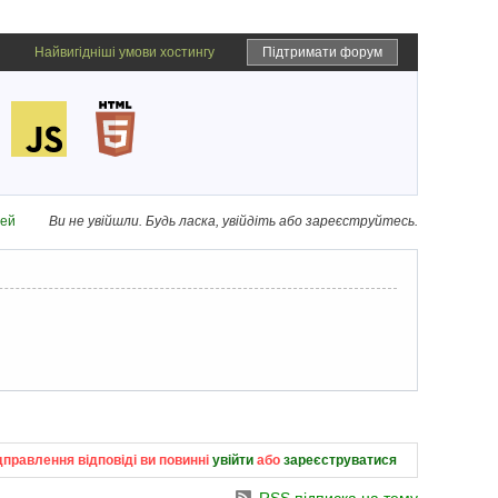
Найвигідніші умови хостингу
Підтримати форум
дей
Ви не увійшли.
Будь ласка, увійдіть або зареєструйтесь.
дправлення відповіді ви повинні
увійти
або
зареєструватися