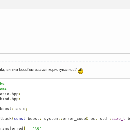
ala
, ви тим boost'ом взагалі користувались?
b>
am>
asio
.
hpp
>
bind
.
hpp
>
boost
::
asio
;
lback
(
const
 boost
::
system
::
error_code
&
 ec
,
 std
::
size_t
 b
ransferred
]
=
'\0'
;