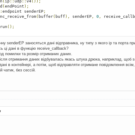
n
(
ip
::
udp
::
v4
());
d
(
endPoint
);
:
endpoint senderEP
;
nc_receive_from
(
buffer
(
buff
),
 senderEP
,
0
,
 receive_callb
run
();
exception ex
)
нну senderEP заносяться дані відправника, ну типу з якого ip та порта пр
t 
<<
"Error: "
<<
 ex
.
what
()
<<
 std
::
endl
;
ь ці дані в функцію receive_callback?
од помилки та розмір отриманих даних.
після отримання даних відбувалась якась штука дрюка, наприклад, щоб 
e>>void"
);
 дані в контейнері, а потім, щоб відправляти отримане повідомлення всім,
й чатик, без сессій.
т