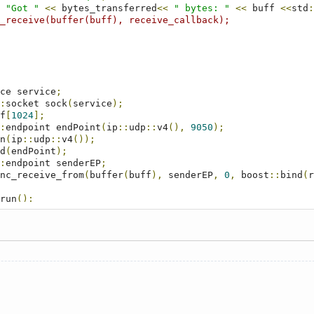
"Got "
<<
 bytes_transferred
<<
" bytes: "
<<
 buff 
<<
std
:
_receive(buffer(buff), receive_callback);
service service
;
:
socket sock
(
service
);
f
[
1024
];
:
endpoint endPoint
(
ip
::
udp
::
v4
(),
9050
);
n
(
ip
::
udp
::
v4
());
d
(
endPoint
);
:
endpoint senderEP
;
nc_receive_from
(
buffer
(
buff
),
 senderEP
,
0
,
 boost
::
bind
(
r
run
();
exception ex
)
t 
<<
"Error: "
<<
 ex
.
what
()
<<
 std
::
endl
;
e>>void"
);