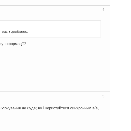
4
вас і зроблено.
ку інформації?
5
о блокування не буде; ну і користуйтеся синхронним в/в,