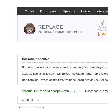
Форум
Користувачі
Правила
Пошук
Реєстра
REPLACE
Український форум програмістів
Ласкаво просимо!
Ласкаво просимо вас на україномовний форум з програмування
Будемо вдячні, якщо ви поділитись посиланням на Replace.org
Для того щоб створювати теми та надсилати повідомлення в
Український форум програмістів
→
C++
→
Boost::asio, as
Сторінки
1