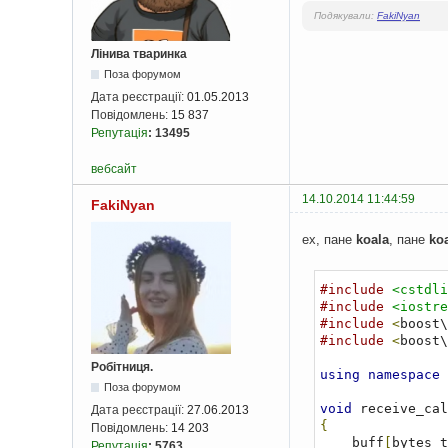
Подякували:
FakiNyan
Лінива тваринка
Поза форумом
Дата реєстрації:
01.05.2013
Повідомлень:
15 837
Репутація
:
13495
вебсайт
14.10.2014 11:44:59
FakiNyan
ех, пане
koala
, пане
ko
#include
<cstdli
#include
<iostre
#include
<
boost\
#include
<
boost\
Робітниця.
using
namespace
 
Поза форумом
void
 receive_cal
Дата реєстрації:
27.06.2013
{
Повідомлень:
14 203
    buff
[
bytes_t
Репутація
:
5763