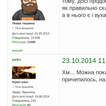
тому, досі прод
як правильно ска
а в нього є і вуха
Лінива тваринка
Поза форумом
Дата реєстрації:
01.05.2013
Повідомлень:
15 838
Репутація
:
13496
вебсайт
23.10.2014 11
yarko
Хм... Можна пока
причепилось, на
Користувач
Поза форумом
Звідки:
Тернопіль
Дата реєстрації:
19.06.2014
Повідомлень:
233
Репутація
:
83