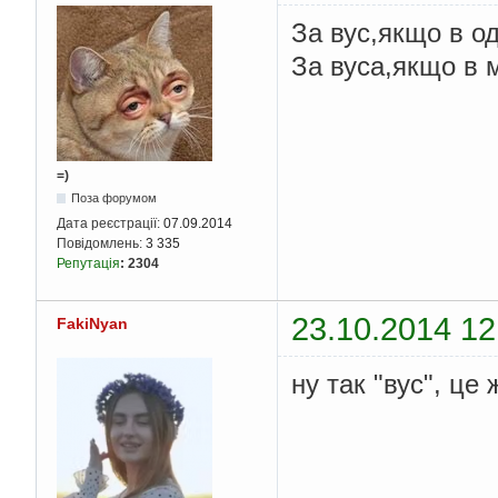
За вус,якщо в од
За вуса,якщо в 
=)
Поза форумом
Дата реєстрації:
07.09.2014
Повідомлень:
3 335
Репутація
:
2304
23.10.2014 12
FakiNyan
ну так "вус", це 