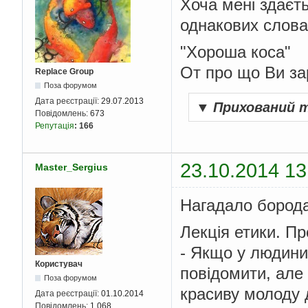
Хоча мені здаєт
однакових слова 
"Хороша коса"
От про що Ви з
Replace Group
Поза форумом
Дата реєстрації:
29.07.2013
▼
Прихований 
Повідомлень:
673
Репутація
:
166
23.10.2014 13
Master_Sergius
Нагадало борода
Лекція етики. Пр
- Якщо у людини 
Користувач
повідомити, але
Поза форумом
красиву молоду д
Дата реєстрації:
01.10.2014
Повідомлень:
1 068