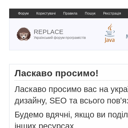
Форум
Користувачі
Правила
Пошук
Реєстрація
REPLACE
Український форум програмістів
Ласкаво просимо!
Ласкаво просимо вас на укр
дизайну, SEO та всього пов'я
Будемо вдячні, якщо ви поді
інших ресурсах.