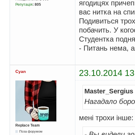
ягодицях причепи
Репутація
:
805
вас нитка на спи
Подивиться трох
побачить. У кого
Студентка подня
- Питань нема, а
23.10.2014 13
Cyan
Master_Sergius
Нагадало бор
мені трохи інше:
Replace Team
Поза форумом
- Вы видели г