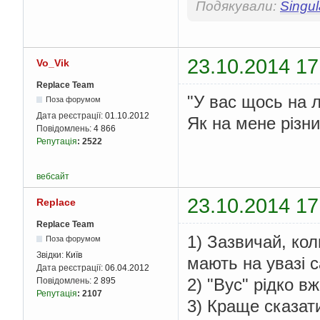
Подякували:
Singul
23.10.2014 17
Vo_Vik
Replace Team
"У вас щось на л
Поза форумом
Дата реєстрації:
01.10.2012
Як на мене різн
Повідомлень:
4 866
Репутація
:
2522
вебсайт
23.10.2014 17
Replace
Replace Team
1) Зазвичай, коли
Поза форумом
Звідки:
Київ
мають на увазі с
Дата реєстрації:
06.04.2012
2) "Вус" рідко вж
Повідомлень:
2 895
Репутація
:
2107
3) Краще сказати