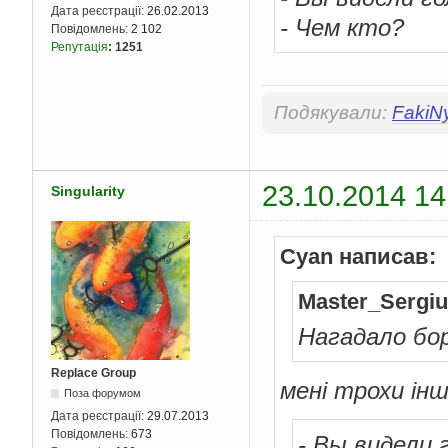
Дата реєстрації:
26.02.2013
- Чем кто?
Повідомлень:
2 102
Репутація
:
1251
Подякували:
FakiN
23.10.2014 14
Singularity
Cyan написав:
Master_Sergiu
Нагадало бо
Replace Group
мені трохи інш
Поза форумом
Дата реєстрації:
29.07.2013
Повідомлень:
673
- Вы видели 