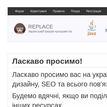
Форум
Користувачі
Правила
Пошук
Реєстрація
REPLACE
Український форум програмістів
Ласкаво просимо!
Ласкаво просимо вас на укр
дизайну, SEO та всього пов'я
Будемо вдячні, якщо ви поді
інших ресурсах.