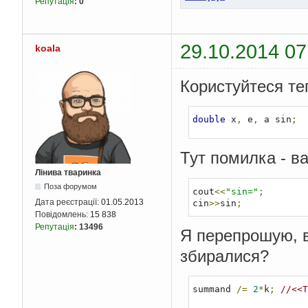
Репутація
:
0
29.10.2014 07
koala
Користуйтеся тег
double
 x
,
 e
,
 a sin
;
Тут помилка - ва
Лінива тваринка
Поза форумом
cout
<<
"sin="
;
Дата реєстрації:
01.05.2013
cin
>>
sin
;
Повідомлень:
15 838
Репутація
:
13496
Я перепрошую, в
збиралися?
summand 
/=
2
*
k
;
//<<Т