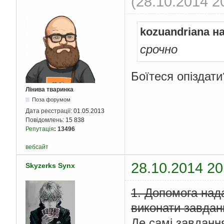
(28.10.2014 2
kozuandriana н
срочно
Боїтеся опіздати
Лінива тваринка
Поза форумом
Дата реєстрації:
01.05.2013
Повідомлень:
15 838
Репутація
:
13496
вебсайт
28.10.2014 20
Skyzerks Synx
1. Допомога над
виконати завданн
Де самі завданн