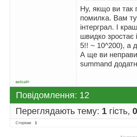
Ну, якщо ви так
помилка. Вам тут
інтерграл. І кра
швидко зростає і
5!! ~ 10^200), а
А ще ви неправи
summand додатні
вебсайт
Повідомлення: 12
Переглядають тему:
1
гість,
Сторінки
1