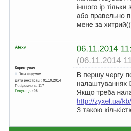
іншого ір тільки
або правельно п
мене за хитрий((
06.11.2014 11
Alexv
(06.11.2014 1
Користувач
В першу чергу п
Поза форумом
Дата реєстрації:
01.10.2014
налаштуваннях D
Повідомлень:
117
Якщо треба нал
Репутація
:
96
http://zyxel.ua/k
З такою кількіст