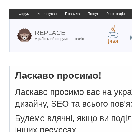
Форум
Користувачі
Правила
Пошук
Реєстрація
REPLACE
Український форум програмістів
Ласкаво просимо!
Ласкаво просимо вас на укр
дизайну, SEO та всього пов'я
Будемо вдячні, якщо ви поді
інших ресурсах.