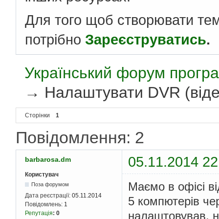
Для того щоб створювати те
потрібно
Зареєструватись
.
Український форум програ
→
Налаштувати DVR (віде
Сторінки
1
Повідомлення: 2
05.11.2014 22
barbarosa.dm
Користувач
Маємо в офісі ві
Поза форумом
Дата реєстрації:
05.11.2014
5 компютерів чер
Повідомлень:
1
налаштовував, н
Репутація
:
0