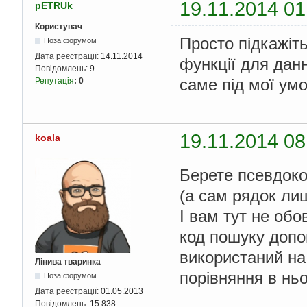
19.11.2014 01
pETRUk
Користувач
Просто підкажіт
Поза форумом
Дата реєстрації:
14.11.2014
функції для данн
Повідомлень:
9
саме під мої ум
Репутація
:
0
19.11.2014 08
koala
Берете псевдокод
(а сам рядок ли
І вам тут не обо
код пошуку допом
використаний на 
Лінива тваринка
порівняння в нь
Поза форумом
Дата реєстрації:
01.05.2013
Повідомлень:
15 838