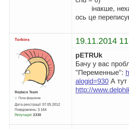
інакше, нехай 
ось це перепису
19.11.2014 11
Torbins
pETRUk
Бачу у вас пробл
"Переменные":
h
alogid=930
А тут
http://www.delph
Replace Team
Поза форумом
Дата реєстрації:
07.05.2012
Повідомлень:
3 164
Репутація
:
2330