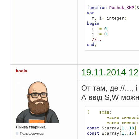
function
Poshuk_KMP
(
S
var
  m
,
 i
:
 integer
;
begin
  m 
:=
0
;
  i 
:=
0
;
//...
end
;
19.11.2014 12
koala
От там, де //...,
А ввід S,W можн
{
вхід:
масив
символі
масив
символі
Лінива тваринка
const
 S
:
array
[
1.
.
18
]
 
const
 W
:
array
[
1.
.
15
]
 
Поза форумом