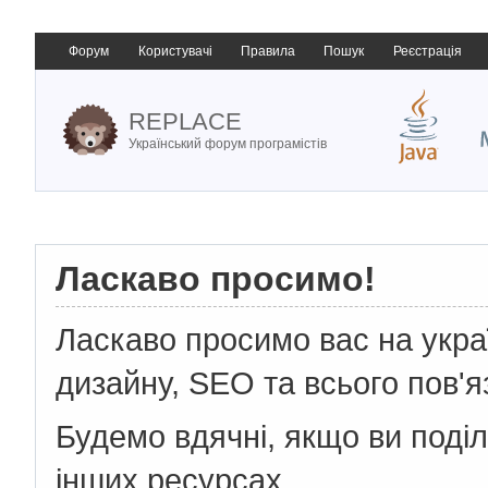
Форум
Користувачі
Правила
Пошук
Реєстрація
REPLACE
Український форум програмістів
Ласкаво просимо!
Ласкаво просимо вас на укр
дизайну, SEO та всього пов'я
Будемо вдячні, якщо ви поді
інших ресурсах.