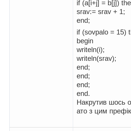
if (a[i+j] = b[j]) 
srav:= srav + 1;
end;
if (sovpalo = 15) 
begin
writeln(i);
writeln(srav);
end;
end;
end;
end.
Накрутив шось о
ато з цим префік