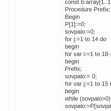
const b:array[1..15
Procedure Prefix;
Begin
P[1]:=0;
sovpalo:=0;
for j:=1 to 14 do
begin
for var i:=1 to 18
begin
Prefix;
sovpalo:= 0;
for var j:=1 to 15
begin
while (sovpalo>0) 
sovpalo:=P[sovpa