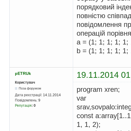
порядковий індек
повністю співпа
повідомлення про
операцій порівн
a = (1; 1; 1; 1; 1; 
b = (1; 1; 1; 1; 1; 
19.11.2014 01
pETRUk
Користувач
program xren;
Поза форумом
Дата реєстрації:
14.11.2014
var
Повідомлень:
9
srav,sovpalo:integ
Репутація
:
0
const a:array[1..18
1, 1, 2);