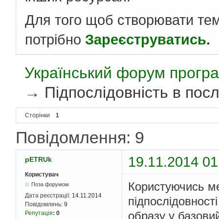
Для того щоб створювати те
потрібно
Зареєструватись
.
Український форум програ
→
Підпослідовність в пос
Сторінки
1
Повідомлення: 9
19.11.2014 01
pETRUk
Користувач
Користуючись ме
Поза форумом
Дата реєстрації:
14.11.2014
підпослідовності
Повідомлень:
9
образу у базови
Репутація
:
0