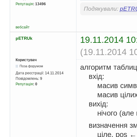
Репутація
:
13496
Подякували:
pETR
вебсайт
19.11.2014 10
pETRUk
(19.11.2014 1
Користувач
алгоритм табли
Поза форумом
Дата реєстрації:
14.11.2014
вхід:
Повідомлень:
9
масив символі
Репутація
:
0
масив цілих, T
вихід:
нічого (але пі
визначення зм
ціле, pos ← 2 