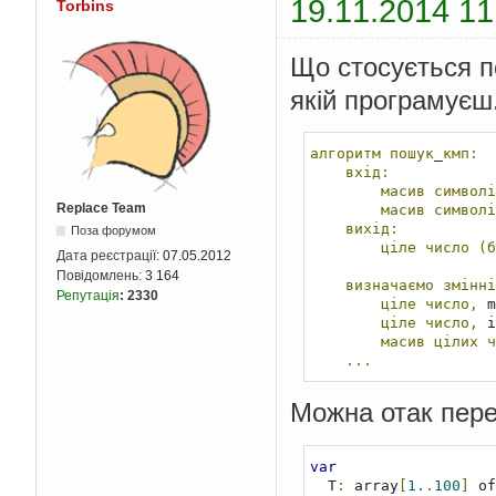
19.11.2014 11
Torbins
Що стосується пс
якій програмуєш
алгоритм
пошук
_
кмп:
вхід:
масив
символі
Replace Team
масив
символі
вихід:
Поза форумом
ціле
число
(б
Дата реєстрації:
07.05.2012
Повідомлень:
3 164
визначаємо
змінні
Репутація
:
2330
ціле
число,
 m
ціле
число,
 i
масив
цілих
ч
...
Можна отак пере
var
  T
:
 array
[
1.
.
100
]
 of