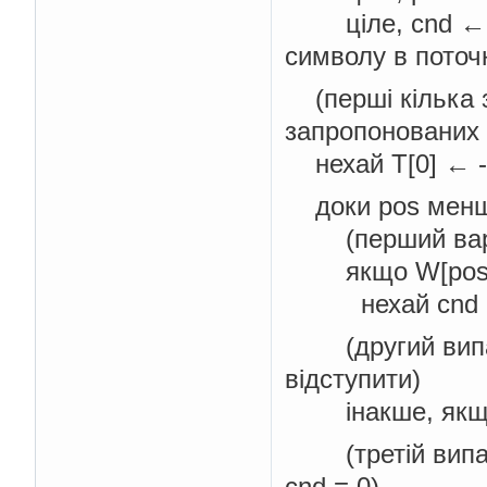
ціле, cnd ← 0 
символу в поточ
(перші кілька зн
запропонованих
нехай T[0] ← -1
доки pos менше
(перший варіан
якщо W[pos - 
нехай cnd ← cn
(другий випадо
відступити)
інакше, якщо c
(третій випадо
cnd = 0)