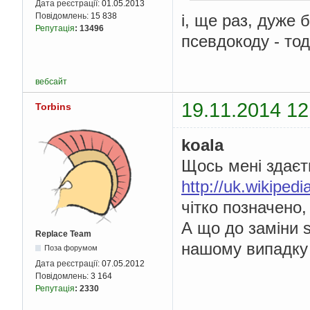
Дата реєстрації:
01.05.2013
Повідомлень:
15 838
і, ще раз, дуже
Репутація
:
13496
псевдокоду - тод
вебсайт
19.11.2014 12
Torbins
koala
Щось мені здаєт
http://uk.wikip
чітко позначено,
А що до заміни s
Replace Team
нашому випадку 
Поза форумом
Дата реєстрації:
07.05.2012
Повідомлень:
3 164
Репутація
:
2330